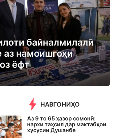
илоти байналмилалӣ
 аз намоишгоҳи
оз ёфт
НАВГОНИҲО
Аз 9 то 65 ҳазор сомонӣ:
нархи таҳсил дар мактабҳои
хусусии Душанбе