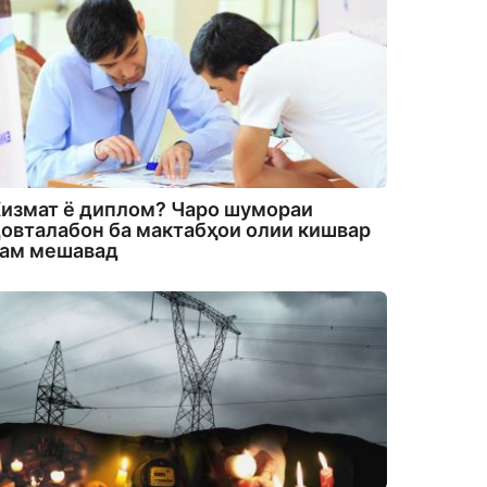
измат ё диплом? Чаро шумораи
овталабон ба мактабҳои олии кишвар
кам мешавад