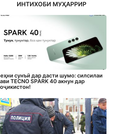
ИНТИХОБИ МУҲАРРИР
еҳни сунъӣ дар дасти шумо: силсилаи
ави TECNO SPARK 40 акнун дар
оҷикистон!