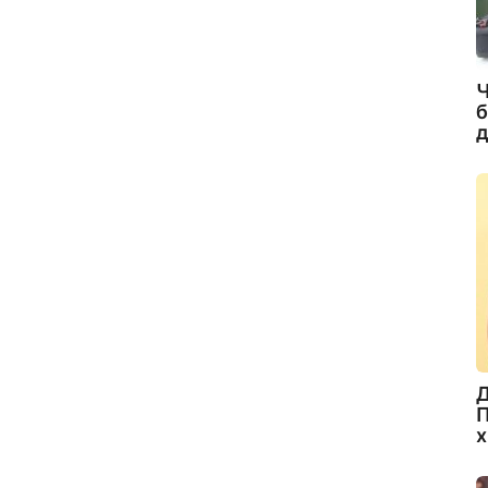
Ч
б
д
Д
П
х