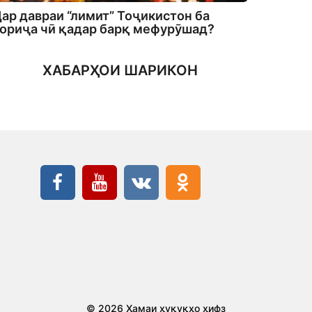
ар давраи “лимит” Тоҷикистон ба
ориҷа чӣ қадар барқ мефурӯшад?
ХАБАРҲОИ ШАРИКОН
© 2026 Ҳамаи ҳуқуқҳо ҳифз