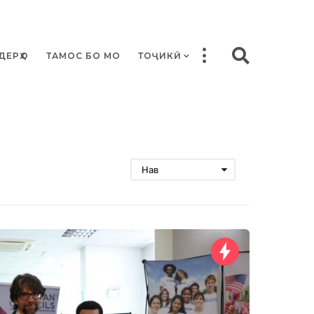
ДЕРҲО
ТАМОС БО МО
ТОҶИКӢ
Нав