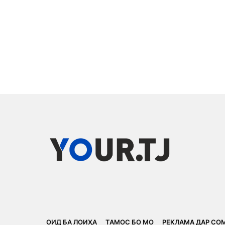
ОИД БА ЛОИҲА
ТАМОС БО МО
РЕКЛАМА ДАР СО