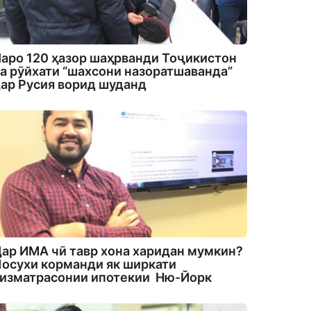
аро 120 ҳазор шаҳрванди Тоҷикистон
а рӯйхати “шахсони назоратшаванда”
ар Русия ворид шуданд
ар ИМА чӣ тавр хона харидан мумкин?
осухи корманди як ширкати
изматрасонии ипотекии Ню-Йорк