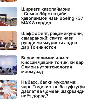
Ширкати ҳавопаймоии
«Сомон Эйр» соҳиби
ҳавопаймои нави Boeing 737
MAX 8 гардид
Шаффофият, рақамикунонӣ,
самаранокӣ: самти нави
рушди маъмурияти андоз
дар Тоҷикистон
Барои солимии ҷомеа.
Қиссаи ҷавони тоҷик, ки дар
Олмон нутритсиология
меомӯзад
На баҳс, балки муколама:
чаро Тоҷикистон ба гуфтугӯи
давлат ва ҷомеаи шаҳрвандӣ
ниёз дорад?