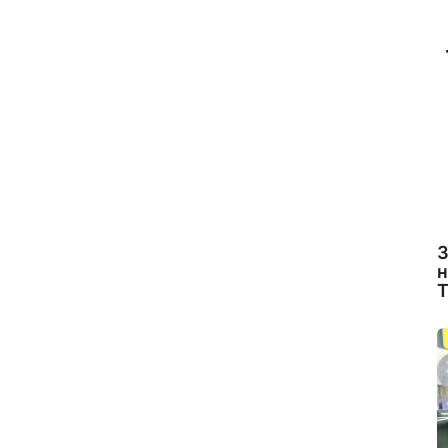
З
н
Т