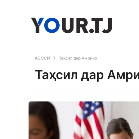
АСОСӢ
Таҳсил дар Амрико
Таҳсил дар Амр