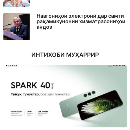
Навгониҳои электронӣ дар самти
рақамикунонии хизматрасониҳои
андоз
ИНТИХОБИ МУҲАРРИР