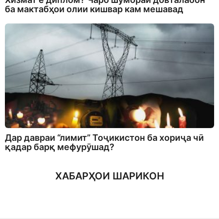
ба мактабҳои олии кишвар кам мешавад
Дар давраи “лимит” Тоҷикистон ба хориҷа чӣ
қадар барқ мефурӯшад?
ХАБАРҲОИ ШАРИКОН