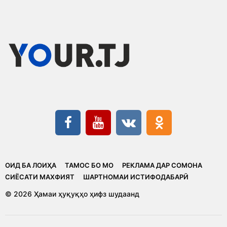
ОИД БА ЛОИҲА
ТАМОС БО МО
РЕКЛАМА ДАР СОМОНА
CИЁСАТИ МАХФИЯТ
ШАРТНОМАИ ИСТИФОДАБАРӢ
© 2026 Ҳамаи ҳуқуқҳо ҳифз шудаанд