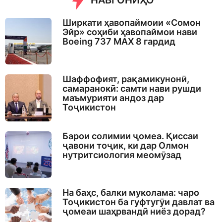
НАВГОНИҲО
Ширкати ҳавопаймоии «Сомон
Эйр» соҳиби ҳавопаймои нави
Boeing 737 MAX 8 гардид
Шаффофият, рақамикунонӣ,
самаранокӣ: самти нави рушди
маъмурияти андоз дар
Тоҷикистон
Барои солимии ҷомеа. Қиссаи
ҷавони тоҷик, ки дар Олмон
нутритсиология меомӯзад
На баҳс, балки муколама: чаро
Тоҷикистон ба гуфтугӯи давлат ва
ҷомеаи шаҳрвандӣ ниёз дорад?