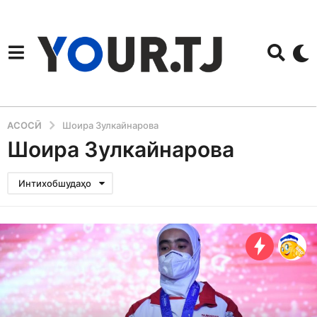
АСОСӢ
Шоира Зулкайнарова
Шоира Зулкайнарова
Интихобшудаҳо