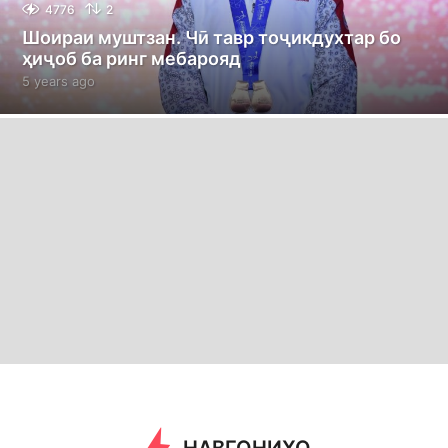
4776
2
Шоираи муштзан. Чӣ тавр тоҷикдухтар бо
ҳиҷоб ба ринг мебарояд
5 years ago
5
y
e
a
r
s
a
g
o