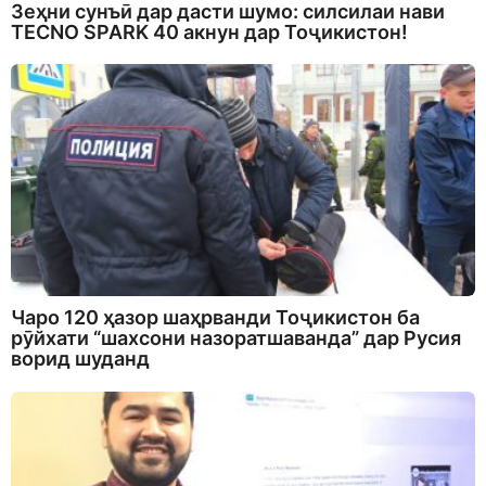
Зеҳни сунъӣ дар дасти шумо: силсилаи нави
TECNO SPARK 40 акнун дар Тоҷикистон!
Чаро 120 ҳазор шаҳрванди Тоҷикистон ба
рӯйхати “шахсони назоратшаванда” дар Русия
ворид шуданд