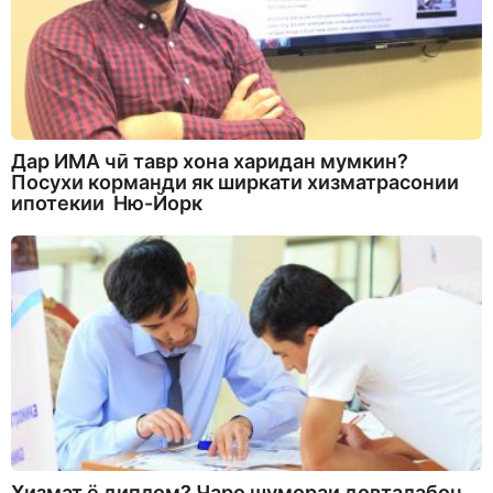
Дар ИМА чӣ тавр хона харидан мумкин?
Посухи корманди як ширкати хизматрасонии
ипотекии Ню-Йорк
Хизмат ё диплом? Чаро шумораи довталабон