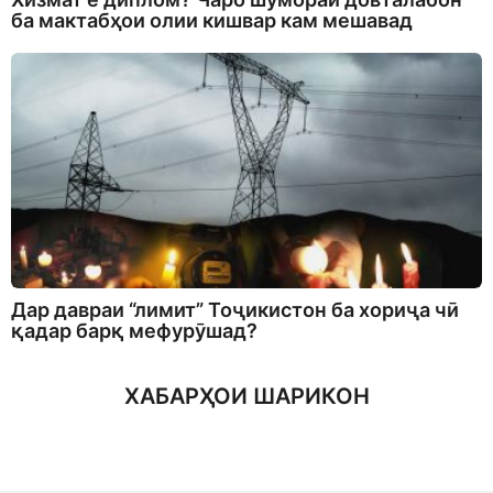
ба мактабҳои олии кишвар кам мешавад
Дар давраи “лимит” Тоҷикистон ба хориҷа чӣ
қадар барқ мефурӯшад?
ХАБАРҲОИ ШАРИКОН