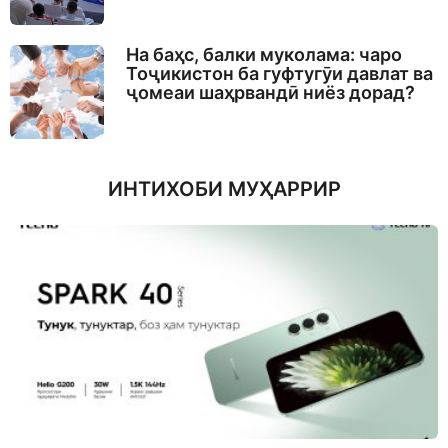
На баҳс, балки муколама: чаро
Тоҷикистон ба гуфтугӯи давлат ва
ҷомеаи шаҳрвандӣ ниёз дорад?
ИНТИХОБИ МУҲАРРИР