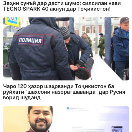
Зеҳни сунъӣ дар дасти шумо: силсилаи нави
TECNO SPARK 40 акнун дар Тоҷикистон!
Чаро 120 ҳазор шаҳрванди Тоҷикистон ба
рӯйхати “шахсони назоратшаванда” дар Русия
ворид шуданд