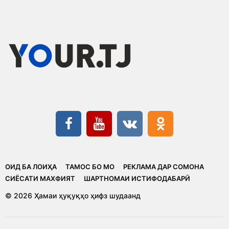
ОИД БА ЛОИҲА
ТАМОС БО МО
РЕКЛАМА ДАР СОМОНА
CИЁСАТИ МАХФИЯТ
ШАРТНОМАИ ИСТИФОДАБАРӢ
© 2026 Ҳамаи ҳуқуқҳо ҳифз шудаанд