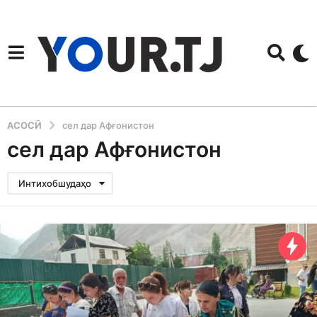
АСОСӢ
сел дар Афғонистон
сел дар Афғонистон
Интихобшудаҳо