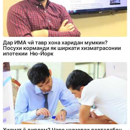
Дар ИМА чӣ тавр хона харидан мумкин?
Посухи корманди як ширкати хизматрасонии
ипотекии Ню-Йорк
Хизмат ё диплом? Чаро шумораи довталабон