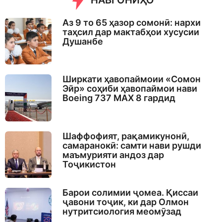
НАВГОНИҲО
Аз 9 то 65 ҳазор сомонӣ: нархи
таҳсил дар мактабҳои хусусии
Душанбе
Ширкати ҳавопаймоии «Сомон
Эйр» соҳиби ҳавопаймои нави
Boeing 737 MAX 8 гардид
Шаффофият, рақамикунонӣ,
самаранокӣ: самти нави рушди
маъмурияти андоз дар
Тоҷикистон
Барои солимии ҷомеа. Қиссаи
ҷавони тоҷик, ки дар Олмон
нутритсиология меомӯзад