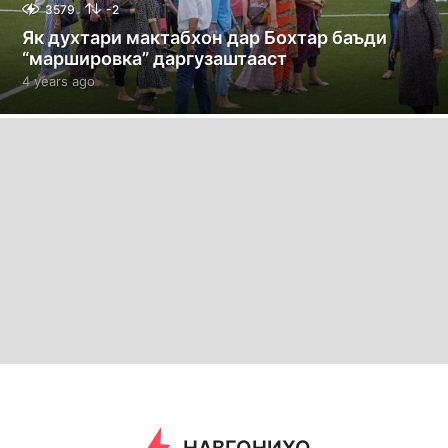
3579
-2
Як духтари мактабхон дар Бохтар баъди
“маршировка” даргузаштааст
4 years ago
4
y
e
a
r
s
a
g
o