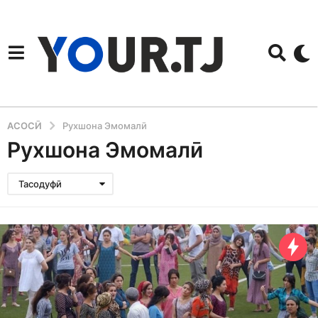
АСОСӢ
Рухшона Эмомалӣ
Рухшона Эмомалӣ
Тасодуфӣ