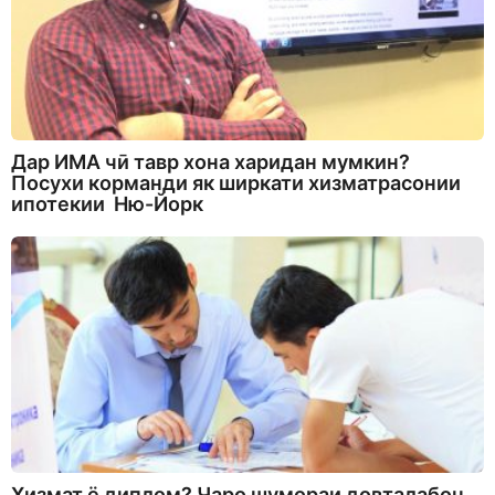
Дар ИМА чӣ тавр хона харидан мумкин?
Посухи корманди як ширкати хизматрасонии
ипотекии Ню-Йорк
Хизмат ё диплом? Чаро шумораи довталабон