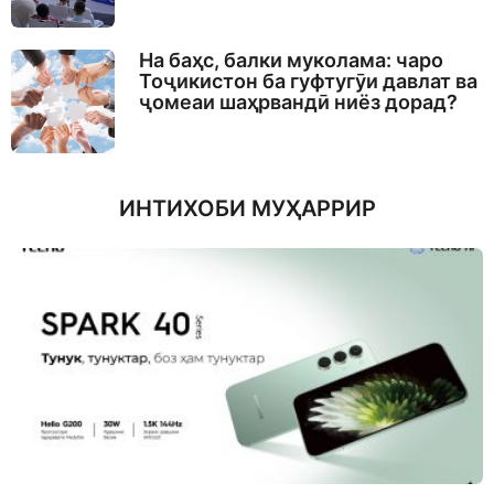
На баҳс, балки муколама: чаро
Тоҷикистон ба гуфтугӯи давлат ва
ҷомеаи шаҳрвандӣ ниёз дорад?
ИНТИХОБИ МУҲАРРИР