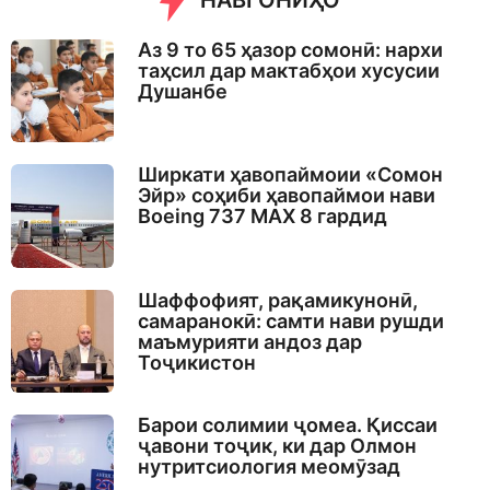
НАВГОНИҲО
Аз 9 то 65 ҳазор сомонӣ: нархи
таҳсил дар мактабҳои хусусии
Душанбе
Ширкати ҳавопаймоии «Сомон
Эйр» соҳиби ҳавопаймои нави
Boeing 737 MAX 8 гардид
Шаффофият, рақамикунонӣ,
самаранокӣ: самти нави рушди
маъмурияти андоз дар
Тоҷикистон
Барои солимии ҷомеа. Қиссаи
ҷавони тоҷик, ки дар Олмон
нутритсиология меомӯзад