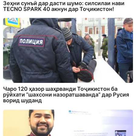
Зеҳни сунъӣ дар дасти шумо: силсилаи нави
TECNO SPARK 40 акнун дар Тоҷикистон!
Чаро 120 ҳазор шаҳрванди Тоҷикистон ба
рӯйхати “шахсони назоратшаванда” дар Русия
ворид шуданд