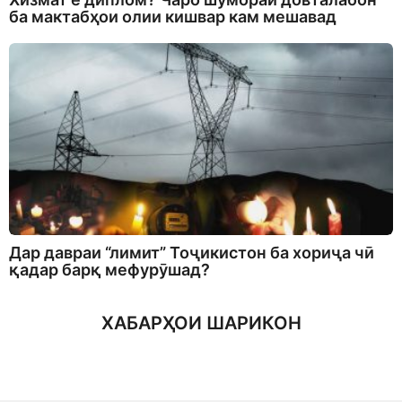
ба мактабҳои олии кишвар кам мешавад
Дар давраи “лимит” Тоҷикистон ба хориҷа чӣ
қадар барқ мефурӯшад?
ХАБАРҲОИ ШАРИКОН