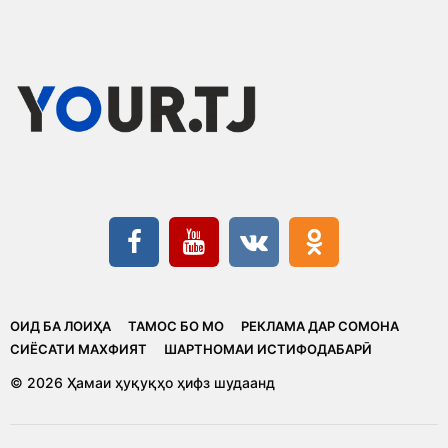
ОИД БА ЛОИҲА
ТАМОС БО МО
РЕКЛАМА ДАР СОМОНА
CИЁСАТИ МАХФИЯТ
ШАРТНОМАИ ИСТИФОДАБАРӢ
© 2026 Ҳамаи ҳуқуқҳо ҳифз шудаанд