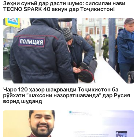
Зеҳни сунъӣ дар дасти шумо: силсилаи нави
TECNO SPARK 40 акнун дар Тоҷикистон!
Чаро 120 ҳазор шаҳрванди Тоҷикистон ба
рӯйхати “шахсони назоратшаванда” дар Русия
ворид шуданд