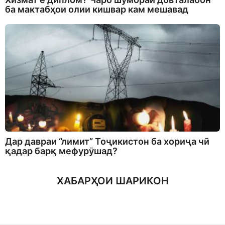
ба мактабҳои олии кишвар кам мешавад
Дар давраи “лимит” Тоҷикистон ба хориҷа чӣ
қадар барқ мефурӯшад?
ХАБАРҲОИ ШАРИКОН