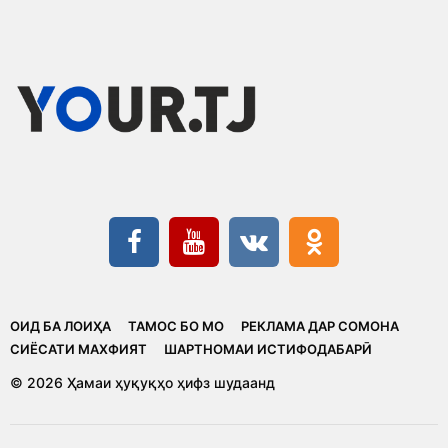
ОИД БА ЛОИҲА
ТАМОС БО МО
РЕКЛАМА ДАР СОМОНА
CИЁСАТИ МАХФИЯТ
ШАРТНОМАИ ИСТИФОДАБАРӢ
© 2026 Ҳамаи ҳуқуқҳо ҳифз шудаанд