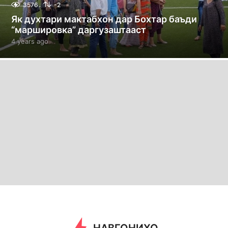
3576
-2
Як духтари мактабхон дар Бохтар баъди
“маршировка” даргузаштааст
4 years ago
4
y
e
a
r
s
a
g
o