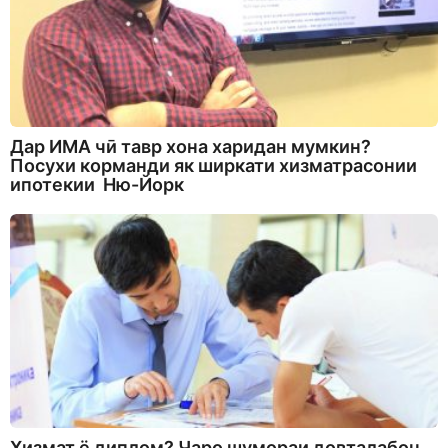
Дар ИМА чӣ тавр хона харидан мумкин?
Посухи корманди як ширкати хизматрасонии
ипотекии Ню-Йорк
Хизмат ё диплом? Чаро шумораи довталабон