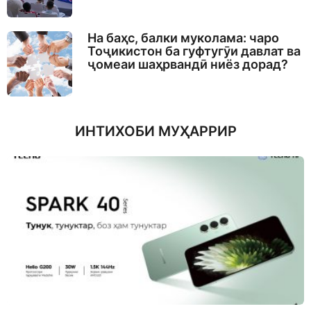
На баҳс, балки муколама: чаро
Тоҷикистон ба гуфтугӯи давлат ва
ҷомеаи шаҳрвандӣ ниёз дорад?
ИНТИХОБИ МУҲАРРИР