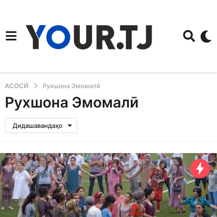
АСОСӢ
Рухшона Эмомалӣ
Рухшона Эмомалӣ
Дидашавандаҳо