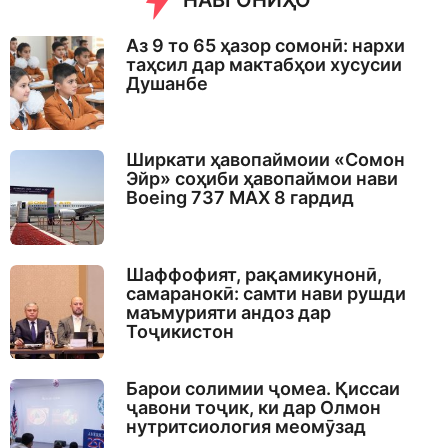
НАВГОНИҲО
Аз 9 то 65 ҳазор сомонӣ: нархи
таҳсил дар мактабҳои хусусии
Душанбе
Ширкати ҳавопаймоии «Сомон
Эйр» соҳиби ҳавопаймои нави
Boeing 737 MAX 8 гардид
Шаффофият, рақамикунонӣ,
самаранокӣ: самти нави рушди
маъмурияти андоз дар
Тоҷикистон
Барои солимии ҷомеа. Қиссаи
ҷавони тоҷик, ки дар Олмон
нутритсиология меомӯзад