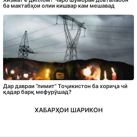
ба мактабҳои олии кишвар кам мешавад
Дар давраи “лимит” Тоҷикистон ба хориҷа чӣ
қадар барқ мефурӯшад?
ХАБАРҲОИ ШАРИКОН