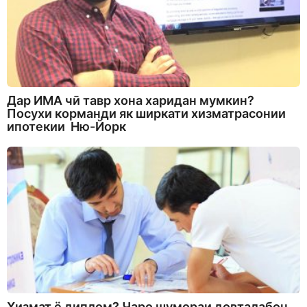
Дар ИМА чӣ тавр хона харидан мумкин?
Посухи корманди як ширкати хизматрасонии
ипотекии Ню-Йорк
Хизмат ё диплом? Чаро шумораи довталабон