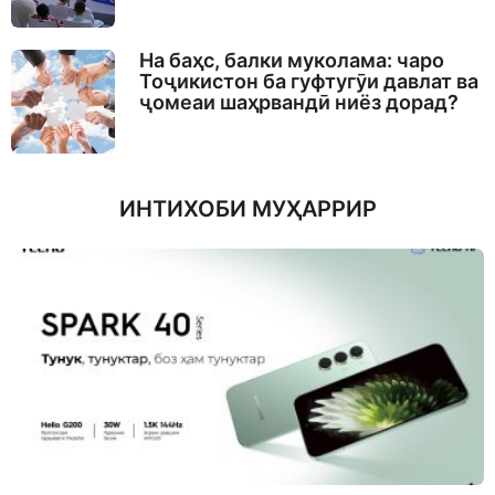
На баҳс, балки муколама: чаро
Тоҷикистон ба гуфтугӯи давлат ва
ҷомеаи шаҳрвандӣ ниёз дорад?
ИНТИХОБИ МУҲАРРИР