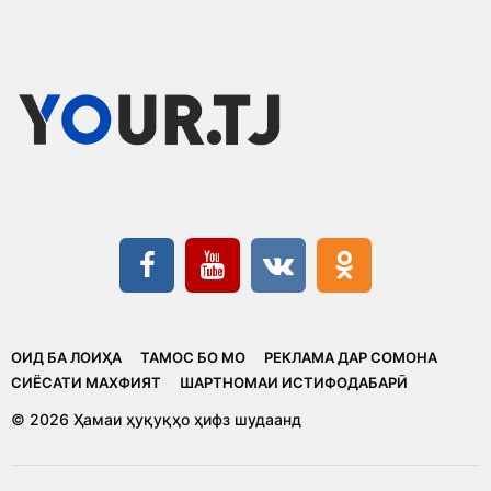
ОИД БА ЛОИҲА
ТАМОС БО МО
РЕКЛАМА ДАР СОМОНА
CИЁСАТИ МАХФИЯТ
ШАРТНОМАИ ИСТИФОДАБАРӢ
© 2026 Ҳамаи ҳуқуқҳо ҳифз шудаанд