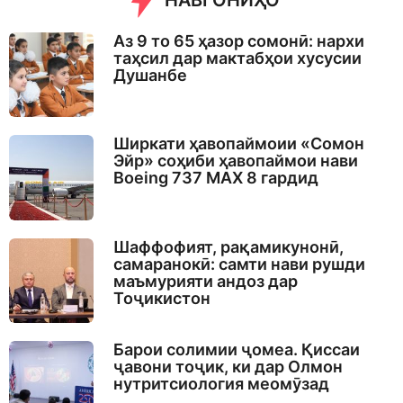
НАВГОНИҲО
g
o
Аз 9 то 65 ҳазор сомонӣ: нархи
таҳсил дар мактабҳои хусусии
Душанбе
Ширкати ҳавопаймоии «Сомон
Эйр» соҳиби ҳавопаймои нави
Boeing 737 MAX 8 гардид
Шаффофият, рақамикунонӣ,
самаранокӣ: самти нави рушди
маъмурияти андоз дар
Тоҷикистон
Барои солимии ҷомеа. Қиссаи
ҷавони тоҷик, ки дар Олмон
нутритсиология меомӯзад