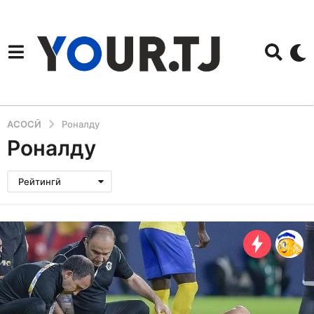
АСОСӢ
Роналду
Роналду
Рейтингӣ