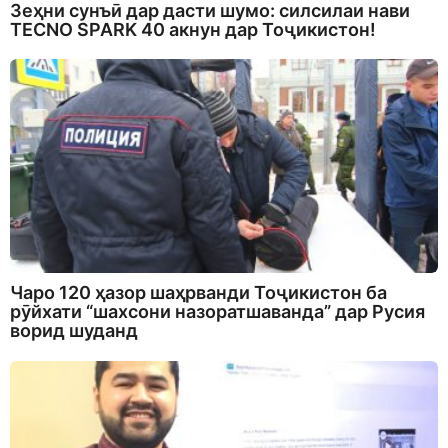
Зеҳни сунъӣ дар дасти шумо: силсилаи нави
TECNO SPARK 40 акнун дар Тоҷикистон!
Чаро 120 ҳазор шаҳрванди Тоҷикистон ба
рӯйхати “шахсони назоратшаванда” дар Русия
ворид шуданд