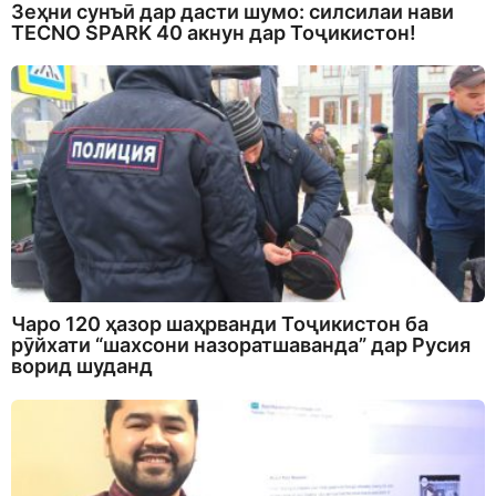
Зеҳни сунъӣ дар дасти шумо: силсилаи нави
TECNO SPARK 40 акнун дар Тоҷикистон!
Чаро 120 ҳазор шаҳрванди Тоҷикистон ба
рӯйхати “шахсони назоратшаванда” дар Русия
ворид шуданд