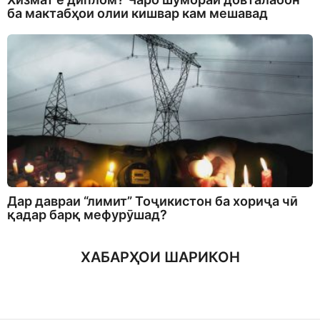
ба мактабҳои олии кишвар кам мешавад
Дар давраи “лимит” Тоҷикистон ба хориҷа чӣ
қадар барқ мефурӯшад?
ХАБАРҲОИ ШАРИКОН