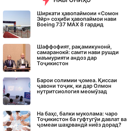
НАВГОНИҲО
Ширкати ҳавопаймоии «Сомон
Эйр» соҳиби ҳавопаймои нави
Boeing 737 MAX 8 гардид
Шаффофият, рақамикунонӣ,
самаранокӣ: самти нави рушди
маъмурияти андоз дар
Тоҷикистон
Барои солимии ҷомеа. Қиссаи
ҷавони тоҷик, ки дар Олмон
нутритсиология меомӯзад
На баҳс, балки муколама: чаро
Тоҷикистон ба гуфтугӯи давлат ва
ҷомеаи шаҳрвандӣ ниёз дорад?