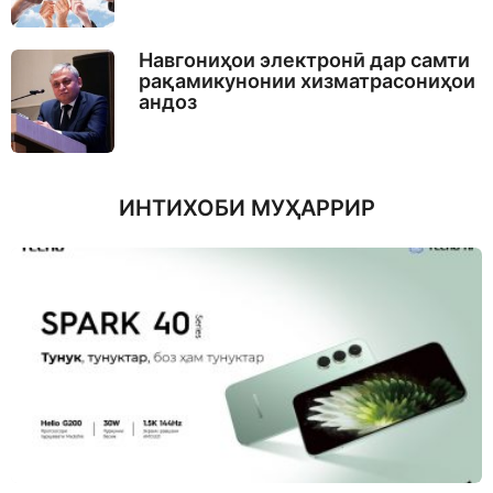
Навгониҳои электронӣ дар самти
рақамикунонии хизматрасониҳои
андоз
ИНТИХОБИ МУҲАРРИР