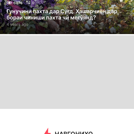
6076
0
Ғунучини пахта дар Суғд. Ҳашарчиён дар
бораи чиниши пахта чӣ мегӯянд?
4 years ago
2
y
e
a
r
s
a
g
o