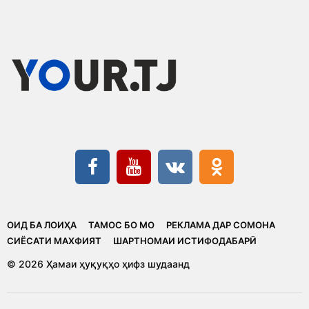
ОИД БА ЛОИҲА
ТАМОС БО МО
РЕКЛАМА ДАР СОМОНА
CИЁСАТИ МАХФИЯТ
ШАРТНОМАИ ИСТИФОДАБАРӢ
© 2026 Ҳамаи ҳуқуқҳо ҳифз шудаанд