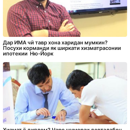
Дар ИМА чӣ тавр хона харидан мумкин?
Посухи корманди як ширкати хизматрасонии
ипотекии Ню-Йорк
Хизмат ё диплом? Чаро шумораи довталабон