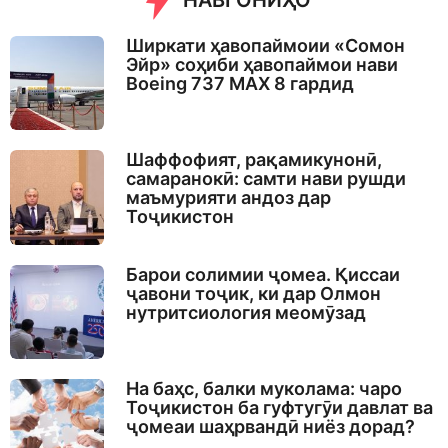
НАВГОНИҲО
Ширкати ҳавопаймоии «Сомон
Эйр» соҳиби ҳавопаймои нави
Boeing 737 MAX 8 гардид
Шаффофият, рақамикунонӣ,
самаранокӣ: самти нави рушди
маъмурияти андоз дар
Тоҷикистон
Барои солимии ҷомеа. Қиссаи
ҷавони тоҷик, ки дар Олмон
нутритсиология меомӯзад
На баҳс, балки муколама: чаро
Тоҷикистон ба гуфтугӯи давлат ва
ҷомеаи шаҳрвандӣ ниёз дорад?