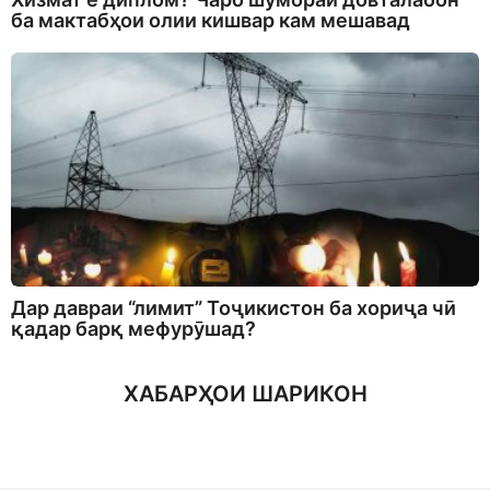
ба мактабҳои олии кишвар кам мешавад
Дар давраи “лимит” Тоҷикистон ба хориҷа чӣ
қадар барқ мефурӯшад?
ХАБАРҲОИ ШАРИКОН