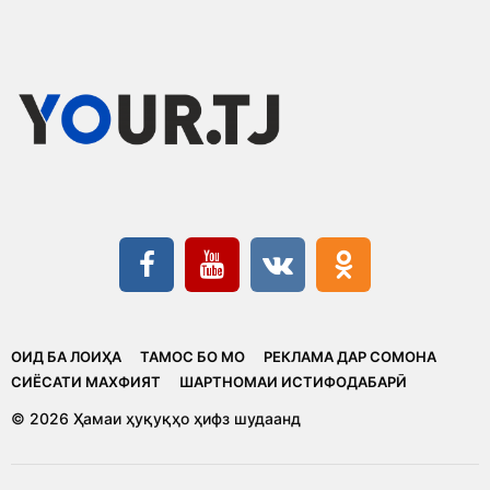
ОИД БА ЛОИҲА
ТАМОС БО МО
РЕКЛАМА ДАР СОМОНА
CИЁСАТИ МАХФИЯТ
ШАРТНОМАИ ИСТИФОДАБАРӢ
© 2026 Ҳамаи ҳуқуқҳо ҳифз шудаанд