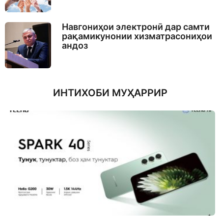
Навгониҳои электронӣ дар самти
рақамикунонии хизматрасониҳои
андоз
ИНТИХОБИ МУҲАРРИР