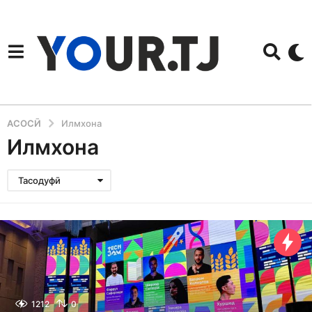
АСОСӢ
Илмхона
Илмхона
Тасодуфӣ
1212
0