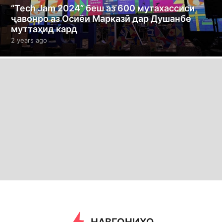
“Tech Jam 2024” беш аз 600 мутахассиси
ҷавонро аз Осиёи Марказӣ дар Душанбе
муттаҳид кард
2 years ago
2
y
e
a
r
s
a
g
o