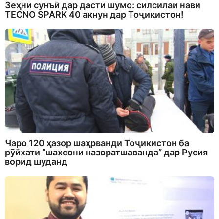
Зеҳни сунъӣ дар дасти шумо: силсилаи нави
TECNO SPARK 40 акнун дар Тоҷикистон!
Чаро 120 ҳазор шаҳрванди Тоҷикистон ба
рӯйхати “шахсони назоратшаванда” дар Русия
ворид шуданд