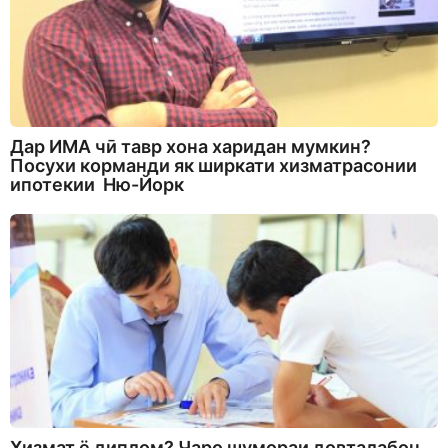
Дар ИМА чӣ тавр хона харидан мумкин?
Посухи корманди як ширкати хизматрасонии
ипотекии Ню-Йорк
Хизмат ё диплом? Чаро шумораи довталабон