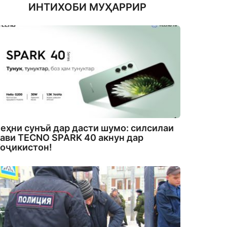
ИНТИХОБИ МУҲАРРИР
еҳни сунъӣ дар дасти шумо: силсилаи
ави TECNO SPARK 40 акнун дар
оҷикистон!