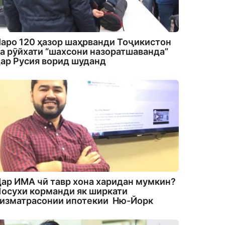
аро 120 ҳазор шаҳрванди Тоҷикистон
а рӯйхати “шахсони назоратшаванда”
ар Русия ворид шуданд
ар ИМА чӣ тавр хона харидан мумкин?
осухи корманди як ширкати
изматрасонии ипотекии Ню-Йорк