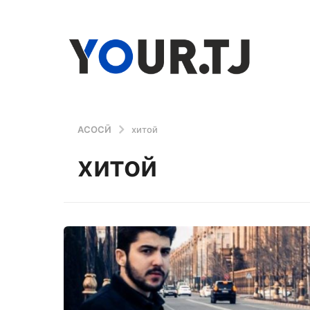
АСОСӢ
хитой
хитой