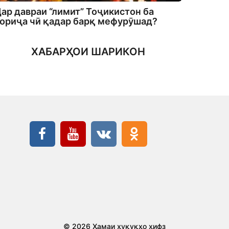
ар давраи “лимит” Тоҷикистон ба
ориҷа чӣ қадар барқ мефурӯшад?
ХАБАРҲОИ ШАРИКОН
© 2026 Ҳамаи ҳуқуқҳо ҳифз