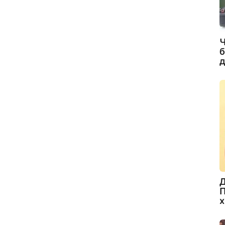
Ч
б
д
Д
П
х