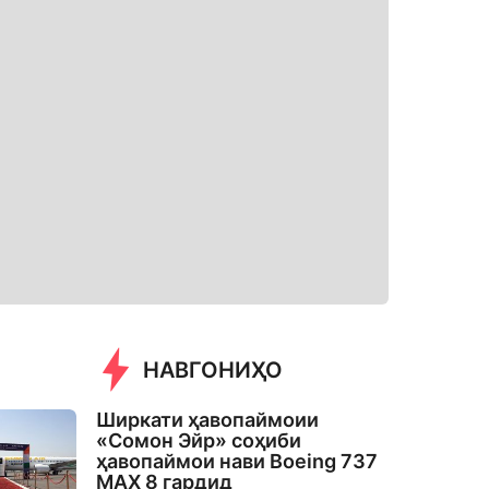
НАВГОНИҲО
Ширкати ҳавопаймоии
«Сомон Эйр» соҳиби
ҳавопаймои нави Boeing 737
MAX 8 гардид