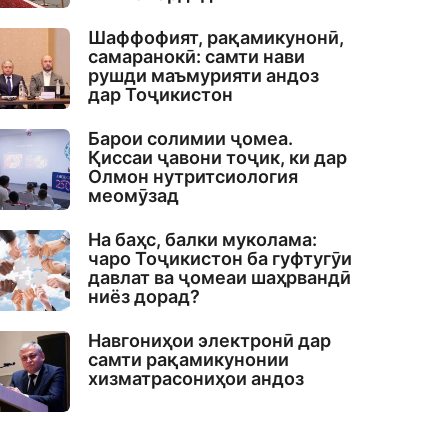
Шаффофият, рақамикунонӣ,
самаранокӣ: самти нави
рушди маъмурияти андоз
дар Тоҷикистон
Барои солимии ҷомеа.
Қиссаи ҷавони тоҷик, ки дар
Олмон нутритсиология
меомӯзад
На баҳс, балки муколама:
чаро Тоҷикистон ба гуфтугӯи
давлат ва ҷомеаи шаҳрвандӣ
ниёз дорад?
Навгониҳои электронӣ дар
самти рақамикунонии
хизматрасониҳои андоз