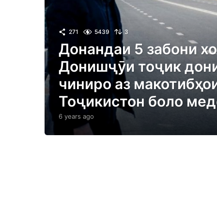
271
5439
3
Донандаи 5 забони х
Донишҷӯи тоҷик дон
чиниро аз макотибҳо
Тоҷикистон боло ме
6 years ago
6
y
e
a
r
s
a
g
o