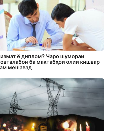
измат ё диплом? Чаро шумораи
овталабон ба мактабҳои олии кишвар
кам мешавад