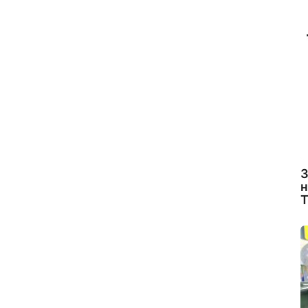
З
н
Т