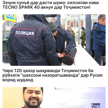
Зеҳни сунъӣ дар дасти шумо: силсилаи нави
TECNO SPARK 40 акнун дар Тоҷикистон!
Чаро 120 ҳазор шаҳрванди Тоҷикистон ба
рӯйхати “шахсони назоратшаванда” дар Русия
ворид шуданд