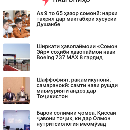
НАВГОНИҲО
Аз 9 то 65 ҳазор сомонӣ: нархи
таҳсил дар мактабҳои хусусии
Душанбе
Ширкати ҳавопаймоии «Сомон
Эйр» соҳиби ҳавопаймои нави
Boeing 737 MAX 8 гардид
Шаффофият, рақамикунонӣ,
самаранокӣ: самти нави рушди
маъмурияти андоз дар
Тоҷикистон
Барои солимии ҷомеа. Қиссаи
ҷавони тоҷик, ки дар Олмон
нутритсиология меомӯзад