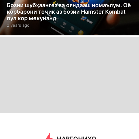
Бозии шубҳаангез ва ояндааш номаълум. Оё
корбарони тоҷик аз бозии Hamster Kombat
пул кор мекунанд
2 years ago
2
y
e
a
r
s
a
g
o