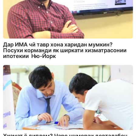
Дар ИМА чӣ тавр хона харидан мумкин?
Посухи корманди як ширкати хизматрасонии
ипотекии Ню-Йорк
Хизмат ё диплом? Чаро шумораи довталабон