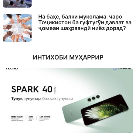
На баҳс, балки муколама: чаро
Тоҷикистон ба гуфтугӯи давлат ва
ҷомеаи шаҳрвандӣ ниёз дорад?
ИНТИХОБИ МУҲАРРИР