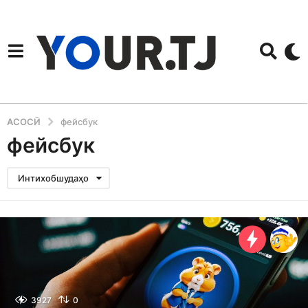
АСОСӢ
фейсбук
фейсбук
Интихобшудаҳо
3927
0