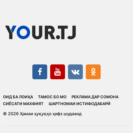
ОИД БА ЛОИҲА
ТАМОС БО МО
РЕКЛАМА ДАР СОМОНА
CИЁСАТИ МАХФИЯТ
ШАРТНОМАИ ИСТИФОДАБАРӢ
© 2026 Ҳамаи ҳуқуқҳо ҳифз шудаанд