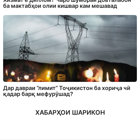
ба мактабҳои олии кишвар кам мешавад
Дар давраи “лимит” Тоҷикистон ба хориҷа чӣ
қадар барқ мефурӯшад?
ХАБАРҲОИ ШАРИКОН