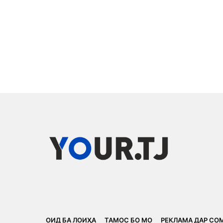
ОИД БА ЛОИҲА
ТАМОС БО МО
РЕКЛАМА ДАР СО