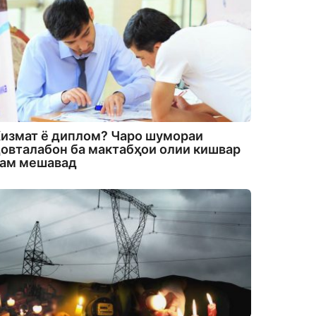
измат ё диплом? Чаро шумораи
овталабон ба мактабҳои олии кишвар
кам мешавад