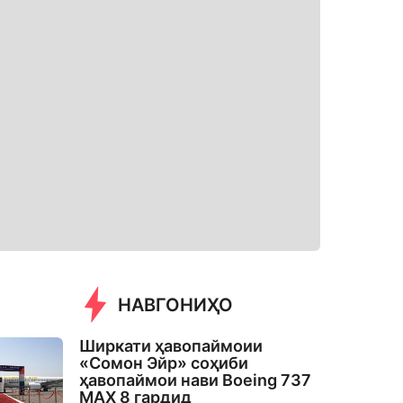
НАВГОНИҲО
Ширкати ҳавопаймоии
«Сомон Эйр» соҳиби
ҳавопаймои нави Boeing 737
MAX 8 гардид