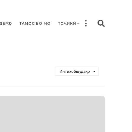
ДЕРҲО
ТАМОС БО МО
ТОҶИКӢ
Интихобшудаҳо