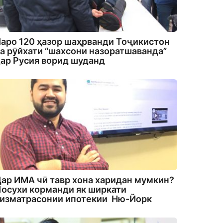
аро 120 ҳазор шаҳрванди Тоҷикистон
а рӯйхати “шахсони назоратшаванда”
ар Русия ворид шуданд
ар ИМА чӣ тавр хона харидан мумкин?
осухи корманди як ширкати
изматрасонии ипотекии Ню-Йорк