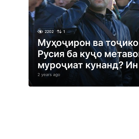
2202
1
Муҳоҷирон ва тоҷик
Русия ба куҷо метав
муроҷиат кунанд? Ин
2 years ago
2
y
e
a
r
s
a
g
o