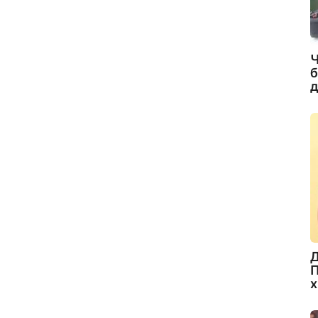
Ч
б
д
Д
П
х