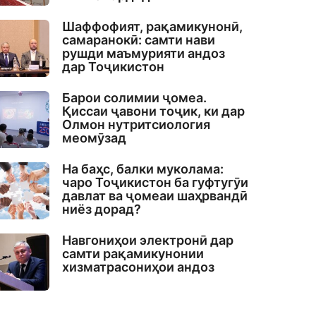
Шаффофият, рақамикунонӣ,
самаранокӣ: самти нави
рушди маъмурияти андоз
дар Тоҷикистон
Барои солимии ҷомеа.
Қиссаи ҷавони тоҷик, ки дар
Олмон нутритсиология
меомӯзад
На баҳс, балки муколама:
чаро Тоҷикистон ба гуфтугӯи
давлат ва ҷомеаи шаҳрвандӣ
ниёз дорад?
Навгониҳои электронӣ дар
самти рақамикунонии
хизматрасониҳои андоз