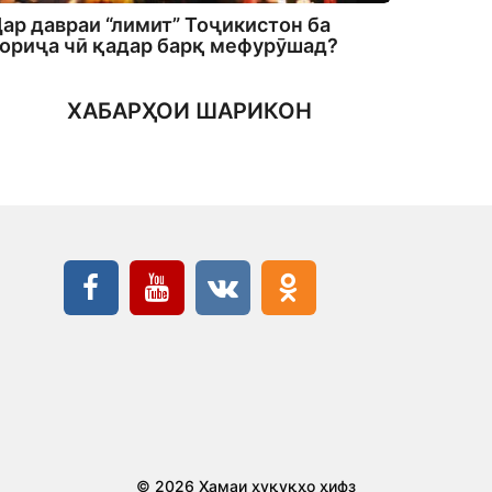
ар давраи “лимит” Тоҷикистон ба
ориҷа чӣ қадар барқ мефурӯшад?
ХАБАРҲОИ ШАРИКОН
© 2026 Ҳамаи ҳуқуқҳо ҳифз