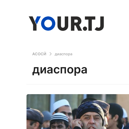
АСОСӢ
диаспора
диаспора