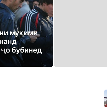
они муқими
онанд
 ҷо бубинед