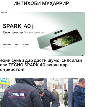
ИНТИХОБИ МУҲАРРИР
еҳни сунъӣ дар дасти шумо: силсилаи
ави TECNO SPARK 40 акнун дар
оҷикистон!