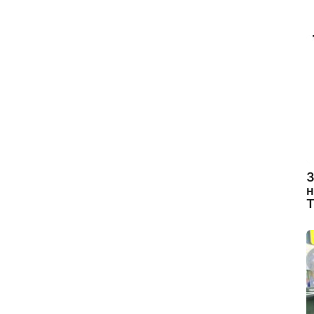
З
н
Т