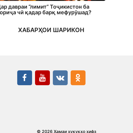
ар давраи “лимит” Тоҷикистон ба
ориҷа чӣ қадар барқ мефурӯшад?
ХАБАРҲОИ ШАРИКОН
© 2026 Ҳамаи ҳуқуқҳо ҳифз