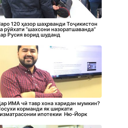
аро 120 ҳазор шаҳрванди Тоҷикистон
а рӯйхати “шахсони назоратшаванда”
ар Русия ворид шуданд
ар ИМА чӣ тавр хона харидан мумкин?
осухи корманди як ширкати
изматрасонии ипотекии Ню-Йорк