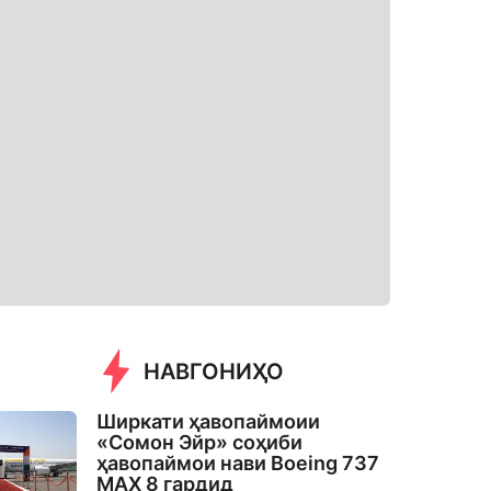
НАВГОНИҲО
Ширкати ҳавопаймоии
«Сомон Эйр» соҳиби
ҳавопаймои нави Boeing 737
MAX 8 гардид