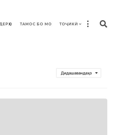
ДЕРҲО
ТАМОС БО МО
ТОҶИКӢ
Дидашавандаҳо