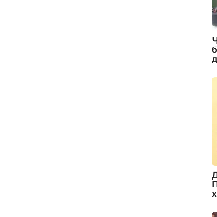
Ч
б
д
Д
П
х