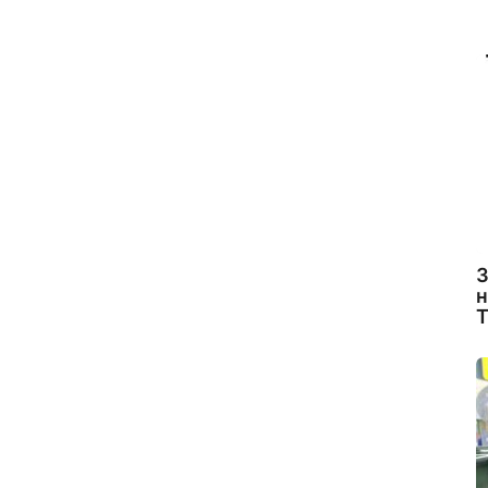
З
н
Т