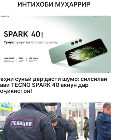
ИНТИХОБИ МУҲАРРИР
еҳни сунъӣ дар дасти шумо: силсилаи
ави TECNO SPARK 40 акнун дар
оҷикистон!