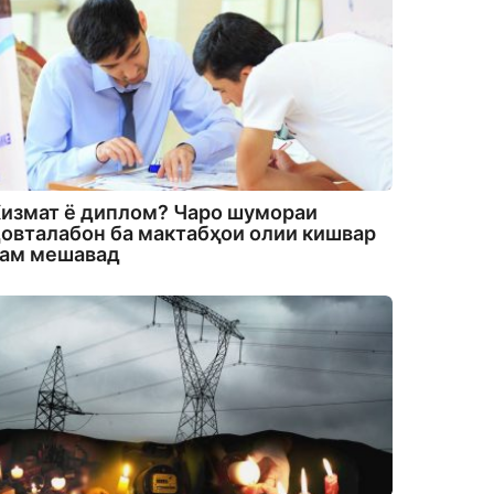
измат ё диплом? Чаро шумораи
овталабон ба мактабҳои олии кишвар
кам мешавад