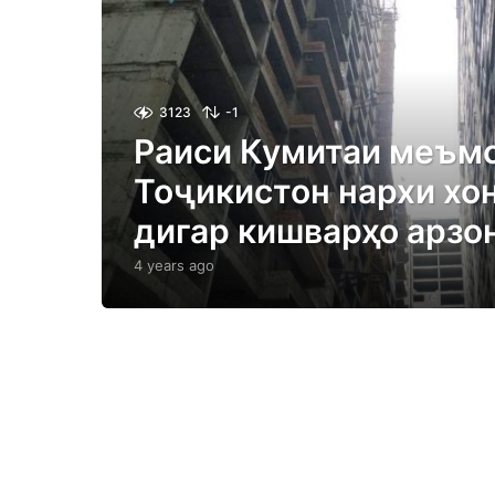
3123
-1
Раиси Кумитаи меъмо
Тоҷикистон нархи хон
дигар кишварҳо арзо
4 years ago
4
y
e
a
r
s
a
g
o