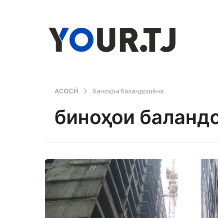
АСОСӢ
биноҳои баландошёна
биноҳои баланд