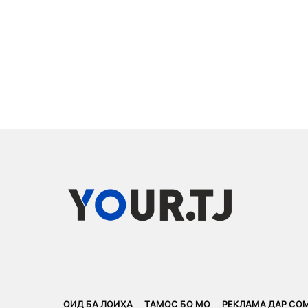
ОИД БА ЛОИҲА
ТАМОС БО МО
РЕКЛАМА ДАР СО