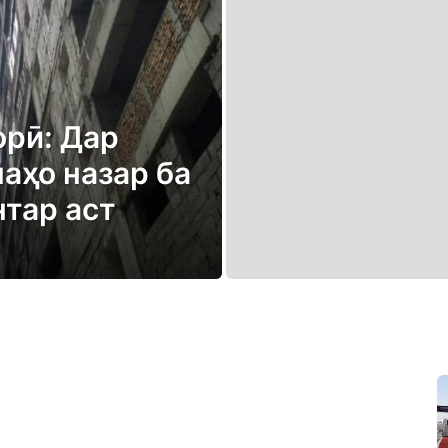
рӣ: Дар
аҳо назар ба
нтар аст