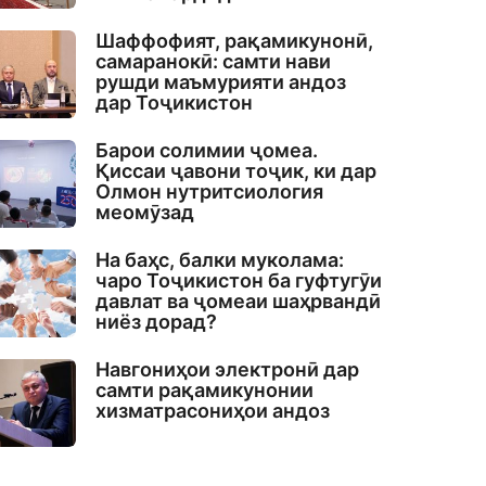
Шаффофият, рақамикунонӣ,
самаранокӣ: самти нави
рушди маъмурияти андоз
дар Тоҷикистон
Барои солимии ҷомеа.
Қиссаи ҷавони тоҷик, ки дар
Олмон нутритсиология
меомӯзад
На баҳс, балки муколама:
чаро Тоҷикистон ба гуфтугӯи
давлат ва ҷомеаи шаҳрвандӣ
ниёз дорад?
Навгониҳои электронӣ дар
самти рақамикунонии
хизматрасониҳои андоз