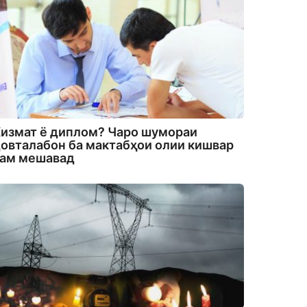
измат ё диплом? Чаро шумораи
овталабон ба мактабҳои олии кишвар
кам мешавад