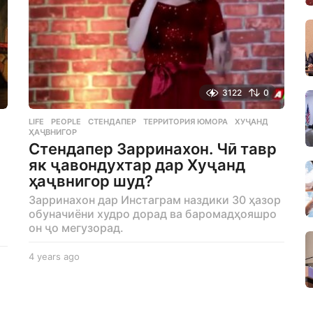
3122
0
LIFE
,
PEOPLE
СТЕНДАПЕР
,
ТЕРРИТОРИЯ ЮМОРА
,
ХУҶАНД
,
ҲАҶВНИГОР
Стендапер Зарринахон. Чӣ тавр
як ҷавондухтар дар Хуҷанд
ҳаҷвнигор шуд?
Зарринахон дар Инстаграм наздики 30 ҳазор
обуначиёни худро дорад ва баромадҳояшро
он ҷо мегузорад.
4 years ago
4
y
e
a
r