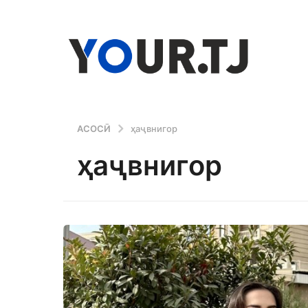
АСОСӢ
ҳаҷвнигор
ҳаҷвнигор