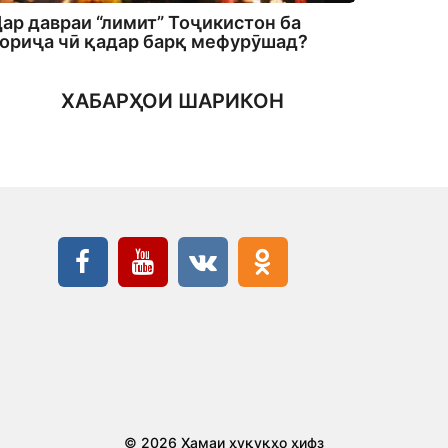
ар давраи “лимит” Тоҷикистон ба
ориҷа чӣ қадар барқ мефурӯшад?
ХАБАРҲОИ ШАРИКОН
© 2026 Ҳамаи ҳуқуқҳо ҳифз