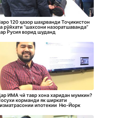
аро 120 ҳазор шаҳрванди Тоҷикистон
а рӯйхати “шахсони назоратшаванда”
ар Русия ворид шуданд
ар ИМА чӣ тавр хона харидан мумкин?
осухи корманди як ширкати
изматрасонии ипотекии Ню-Йорк