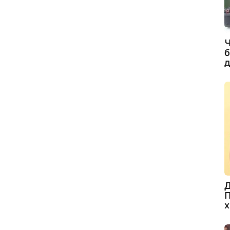
Ч
б
д
Д
П
х