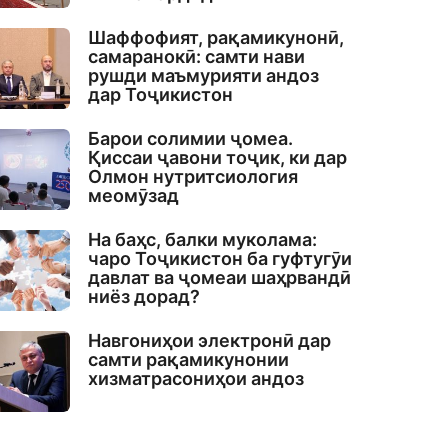
Шаффофият, рақамикунонӣ,
самаранокӣ: самти нави
рушди маъмурияти андоз
дар Тоҷикистон
Барои солимии ҷомеа.
Қиссаи ҷавони тоҷик, ки дар
Олмон нутритсиология
меомӯзад
На баҳс, балки муколама:
чаро Тоҷикистон ба гуфтугӯи
давлат ва ҷомеаи шаҳрвандӣ
ниёз дорад?
Навгониҳои электронӣ дар
самти рақамикунонии
хизматрасониҳои андоз