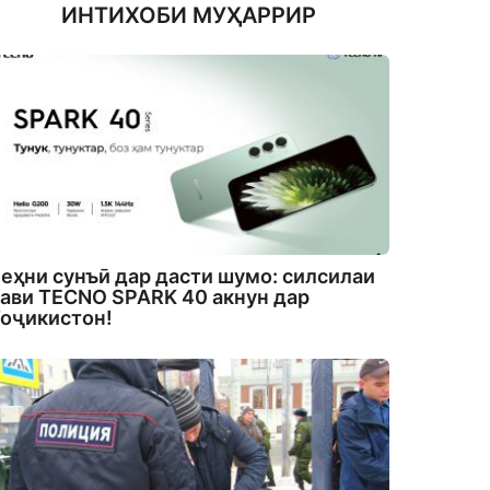
ИНТИХОБИ МУҲАРРИР
еҳни сунъӣ дар дасти шумо: силсилаи
ави TECNO SPARK 40 акнун дар
оҷикистон!