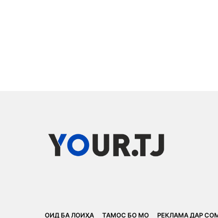
ОИД БА ЛОИҲА
ТАМОС БО МО
РЕКЛАМА ДАР СО