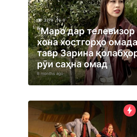
3279
0
“Маро дар телевизор 
хона хостгорҳо омада
тавр Зарина қолабҳо
рӯи саҳна омад
8 months ago
8
m
o
n
t
h
s
a
g
o