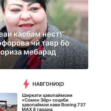
еаи касбам нест!”
ффорова чӣ тавр бо
ориза мебарад
НАВГОНИҲО
Ширкати ҳавопаймоии
«Сомон Эйр» соҳиби
ҳавопаймои нави Boeing 737
MAX 8 гардид