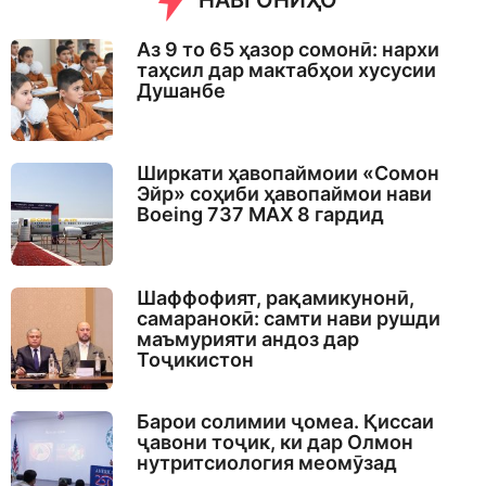
НАВГОНИҲО
Аз 9 то 65 ҳазор сомонӣ: нархи
таҳсил дар мактабҳои хусусии
Душанбе
Ширкати ҳавопаймоии «Сомон
Эйр» соҳиби ҳавопаймои нави
Boeing 737 MAX 8 гардид
Шаффофият, рақамикунонӣ,
самаранокӣ: самти нави рушди
маъмурияти андоз дар
Тоҷикистон
Барои солимии ҷомеа. Қиссаи
ҷавони тоҷик, ки дар Олмон
нутритсиология меомӯзад