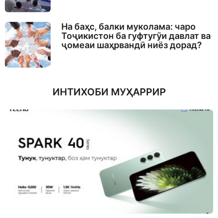
На баҳс, балки муколама: чаро
Тоҷикистон ба гуфтугӯи давлат ва
ҷомеаи шаҳрвандӣ ниёз дорад?
ИНТИХОБИ МУҲАРРИР