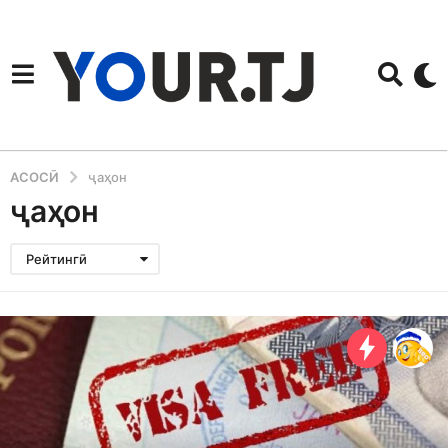
АСОСӢ
ҷаҳон
ҷаҳон
Рейтингӣ