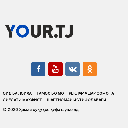
ОИД БА ЛОИҲА
ТАМОС БО МО
РЕКЛАМА ДАР СОМОНА
CИЁСАТИ МАХФИЯТ
ШАРТНОМАИ ИСТИФОДАБАРӢ
© 2026 Ҳамаи ҳуқуқҳо ҳифз шудаанд