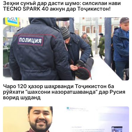
Зеҳни сунъӣ дар дасти шумо: силсилаи нави
TECNO SPARK 40 акнун дар Тоҷикистон!
Чаро 120 ҳазор шаҳрванди Тоҷикистон ба
рӯйхати “шахсони назоратшаванда” дар Русия
ворид шуданд