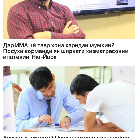
Дар ИМА чӣ тавр хона харидан мумкин?
Посухи корманди як ширкати хизматрасонии
ипотекии Ню-Йорк
Хизмат ё диплом? Чаро шумораи довталабон