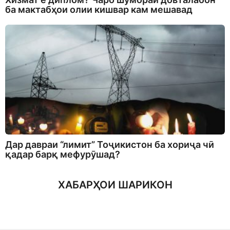
ба мактабҳои олии кишвар кам мешавад
Дар давраи “лимит” Тоҷикистон ба хориҷа чӣ
қадар барқ мефурӯшад?
ХАБАРҲОИ ШАРИКОН