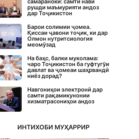
самаранокӣ: самти нави
рушди маъмурияти андоз
дар Тоҷикистон
Барои солимии ҷомеа.
Қиссаи ҷавони тоҷик, ки дар
Олмон нутритсиология
меомӯзад
На баҳс, балки муколама:
чаро Тоҷикистон ба гуфтугӯи
давлат ва ҷомеаи шаҳрвандӣ
ниёз дорад?
Навгониҳои электронӣ дар
самти рақамикунонии
хизматрасониҳои андоз
ИНТИХОБИ МУҲАРРИР