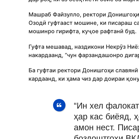
Машраб Файзулло, ректори Донишгоҳи 
Озодӣ гуфтааст мошине, ки писараш са
мошинро гирифта, куҷое рафтанӣ буд.
Гуфта мешавад, наздикони Некрӯз Ниё
накардаанд, “чун фарзандашонро дига
Ба гуфтаи ректори Донишгоҳи славянӣ
кардаанд, ки ҳама чиз дар доираи қон
“Ин хел фалокат
ҳар кас биёяд, ҳ
амон нест. Писа
боздоштгоҳи ВК