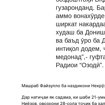
гузаронданд. Б
аммо вонахӯрде
ширкат накарда
худаш ба Дониш
ва баъд ӯро ба 
интиқол додем, 
медонад”,- гуфт
Радиои “Озодӣ”.
Машраб Файзулло ба наздикони Некрӯз
Дар натиҷаи як садама, ки шаби 21-ум
Ниёзов, овозхони 28-сола тоҷик ба ҳал