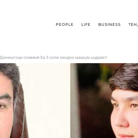
PEOPLE
LIFE
BUSINESS
ТЕН
Донишгоҳи славянӣ ба 3 соли зиндон маҳкум шудааст