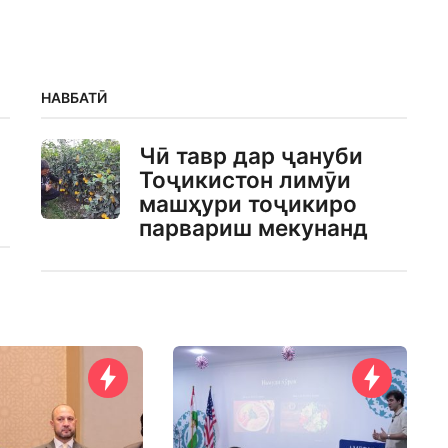
НАВБАТӢ
Чӣ тавр дар ҷануби
Тоҷикистон лимӯи
машҳури тоҷикиро
парвариш мекунанд