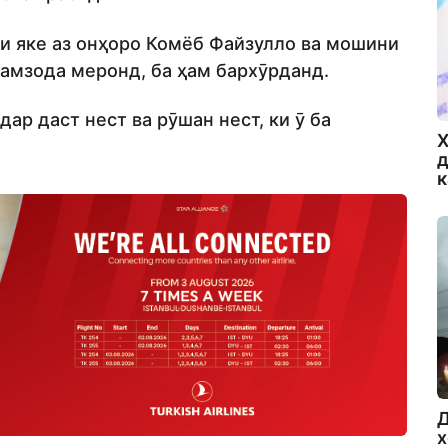
ки яке аз онҳоро Комёб Файзулло ва мошини
амзода меронд, ба ҳам бархӯрданд.
ар даст нест ва рӯшан нест, ки ӯ ба
Х
д
Д
х