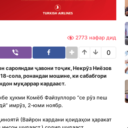
2773
нафар дид
0
 он сарояндаи ҷавони тоҷик, Некрӯз Ниёзов
 18-сола, ронандаи мошине, ки сабабгори
индон муқаррар кардааст.
бе ҳукми Комёб Файзуллоро “се рӯз пеш
дӣ” имрӯз, 2-юми ноябр.
ҷиноятӣ (Вайрон кардани қоидаҳои ҳаракат
и инсон шудааст,) содир шудааст.