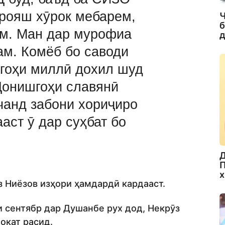
арояш хӯрок мебарем,
Ч
б
м. Ман дар мурофиа
д
ам. Комёб бо саводи
гоҳи миллӣ дохил шуд
Донишгоҳи славянӣ
чанд забони хориҷиро
ааст ӯ дар суҳбат бо
Д
П
х
 Ниёзов изҳори ҳамдардӣ кардааст.
и сентябр дар Душанбе рух дод, Некрӯз
окат расид.