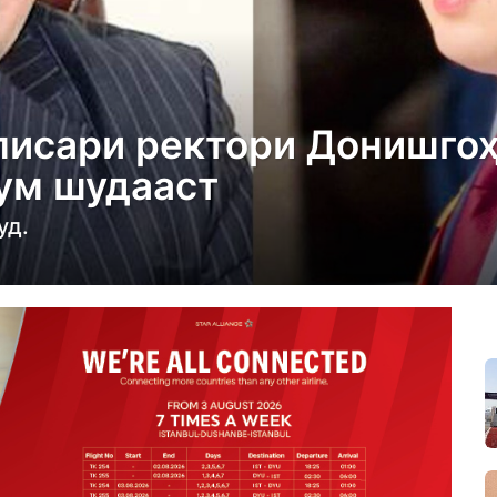
писари ректори Донишгоҳ
ум шудааст
уд.