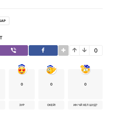
БАР
Т
0
0
0
0
ЗУР
ОКЕЙ!
ИН ЧӢ ХЕЛ ШУД?