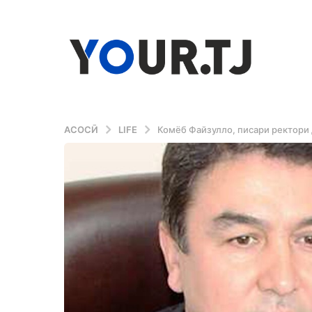
АСОСӢ
LIFE
Комёб Файзулло, писари ректори 