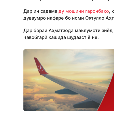
Дар ин садама
ду мошини гаронбаҳо
, 
дуввумро нафаре бо номи Оятулло Аҳт
Дар бораи Аҳматзода маълумоти зиёд д
ҷавобгарӣ кашида шудааст ё не.