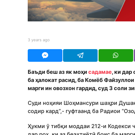
s
a
g
o
b
3 years ago
3
y
y
S
e
h
a
o
r
d
s
Баъди беш аз як моҳи
садамае
, ки дар
m
a
o
ба ҳалокат расид, ба Комёб Файзуллои
g
n
o
марги ин овозхон гардид, суд 3 соли з
Суди ноҳияи Шоҳмансури шаҳри Душан
содир кард”,- гуфтаанд ба Радиои “Озо
Ҳукми ӯ тибқи моддаи 212-и Кодекси 
дар роҳ, ки аз беэҳтиётӣ боис ба марг