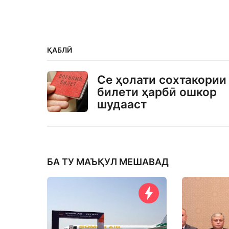
ҚАБЛӢ
Се ҳолати сохтакории
билети ҳарбӣ ошкор
шудааст
БА ТУ МАЪҚУЛ МЕШАВАД