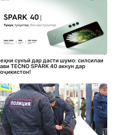
еҳни сунъӣ дар дасти шумо: силсилаи
ави TECNO SPARK 40 акнун дар
оҷикистон!