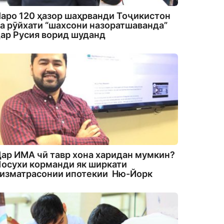
аро 120 ҳазор шаҳрванди Тоҷикистон
а рӯйхати “шахсони назоратшаванда”
ар Русия ворид шуданд
ар ИМА чӣ тавр хона харидан мумкин?
осухи корманди як ширкати
изматрасонии ипотекии Ню-Йорк