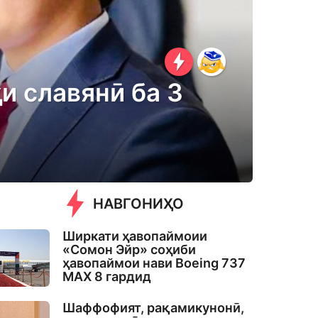
и славянӣ ба 3
НАВГОНИҲО
Ширкати ҳавопаймоии
«Сомон Эйр» соҳиби
ҳавопаймои нави Boeing 737
MAX 8 гардид
Шаффофият, рақамикунонӣ,