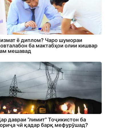
измат ё диплом? Чаро шумораи
овталабон ба мактабҳои олии кишвар
кам мешавад
ар давраи “лимит” Тоҷикистон ба
ориҷа чӣ қадар барқ мефурӯшад?