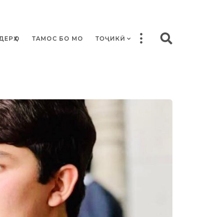
ДЕРҲО
ТАМОС БО МО
ТОҶИКӢ