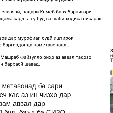
славянӣ, падари Комёб ба хабарнигори
дама кард, аз ӯ буд ва шаби ҳодиса писараш
зов дар мурофиаи судӣ иштирок
р баргардонда наметавонанд”.
З
н
 Машраб Файзулло онҳо аз аввал тақозо
Т
ун баррасӣ шавад.
 метавонад ба сари
еч кас аз ин чизҳо дар
рам аввал дар
Д буд, баъд ба СИЗО