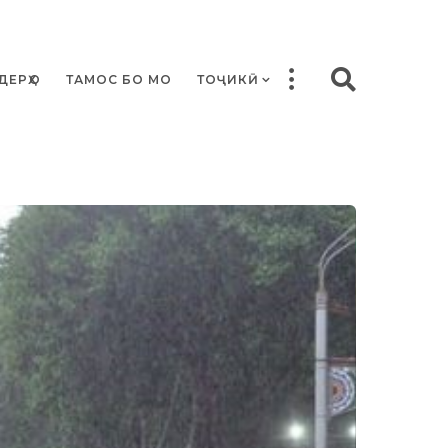
ДЕРҲО
ТАМОС БО МО
ТОҶИКӢ