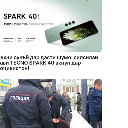
еҳни сунъӣ дар дасти шумо: силсилаи
ави TECNO SPARK 40 акнун дар
оҷикистон!