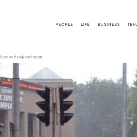
PEOPLE
LIFE
BUSINESS
ТЕН
 борону барф меборад