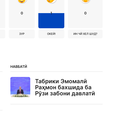
0
1
0
ЗУР
ОКЕЙ!
ИН ЧӢ ХЕЛ ШУД?
НАВБАТӢ
Табрики Эмомалӣ
Раҳмон бахшида ба
Рӯзи забони давлатӣ