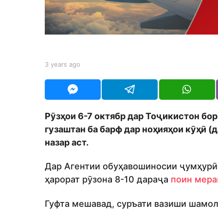
r
s
a
g
o
b
3 years ago
3
y
y
S
e
h
a
o
r
d
s
Рӯзҳои 6-7 октябр дар Тоҷикистон бо
m
a
o
гузаштан ба барф дар ноҳияҳои кӯҳӣ (д
g
n
o
назар аст.
Дар Агентии обуҳавошиносии ҷумҳурӣ 
ҳарорат рӯзона 8-10 дараҷа
поин мера
Гуфта мешавад, суръати вазиши шамол