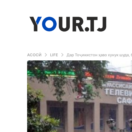
АСОСӢ
LIFE
Дар Тоҷикистон ҳаво хунук шуда,