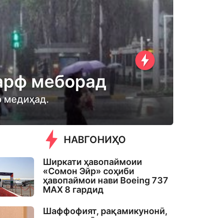
барф меборад
р медиҳад.
НАВГОНИҲО
Ширкати ҳавопаймоии
«Сомон Эйр» соҳиби
ҳавопаймои нави Boeing 737
MAX 8 гардид
Шаффофият, рақамикунонӣ,