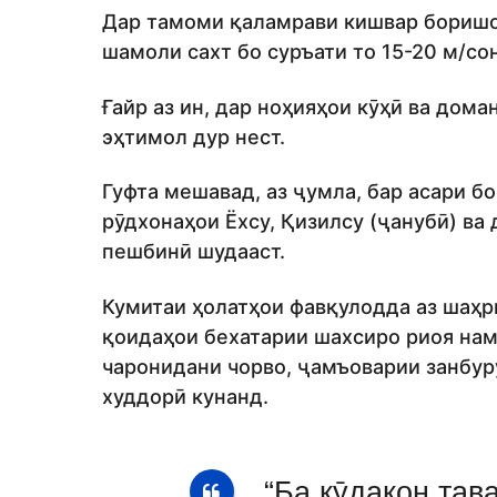
Дар тамоми қаламрави кишвар боришот
шамоли сахт бо суръати то 15-20 м/с
Ғайр аз ин, дар ноҳияҳои кӯҳӣ ва дом
эҳтимол дур нест.
Гуфта мешавад, аз ҷумла, бар асари б
рӯдхонаҳои Ёхсу, Қизилсу (ҷанубӣ) ва 
пешбинӣ шудааст.
Кумитаи ҳолатҳои фавқулодда аз шаҳр
қоидаҳои бехатарии шахсиро риоя наму
чаронидани чорво, ҷамъоварии занбурӯ
худдорӣ кунанд.
“Ба кӯдакон тав