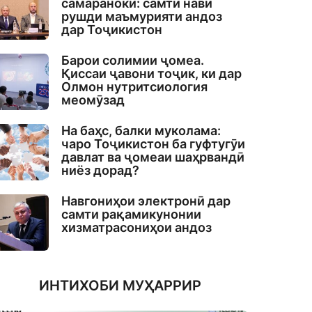
самаранокӣ: самти нави
рушди маъмурияти андоз
дар Тоҷикистон
Барои солимии ҷомеа.
Қиссаи ҷавони тоҷик, ки дар
Олмон нутритсиология
меомӯзад
На баҳс, балки муколама:
чаро Тоҷикистон ба гуфтугӯи
давлат ва ҷомеаи шаҳрвандӣ
ниёз дорад?
Навгониҳои электронӣ дар
самти рақамикунонии
хизматрасониҳои андоз
ИНТИХОБИ МУҲАРРИР