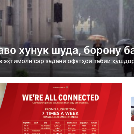
аво хунук шуда, борону 
з эҳтимоли сар задани офатҳои табиӣ ҳушдо