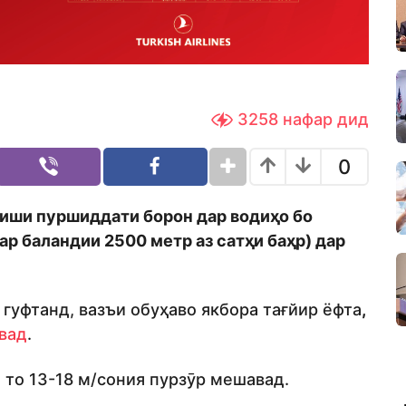
3258
нафар дид
0
риши пуршиддати борон дар водиҳо бо
ар баландии 2500 метр аз сатҳи баҳр) дар
гуфтанд, вазъи обуҳаво якбора тағйир ёфта
,
вад
.
 то 13-18 м/сония пурзӯр мешавад.