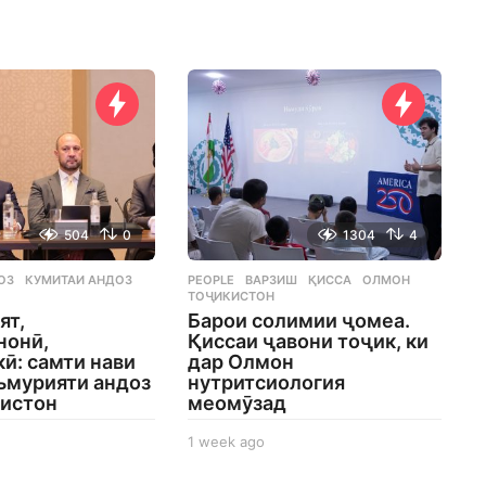
504
0
1304
4
ОЗ
,
КУМИТАИ АНДОЗ
,
PEOPLE
ВАРЗИШ
,
ҚИССА
,
ОЛМОН
,
ТОҶИКИСТОН
ят,
Барои солимии ҷомеа.
нонӣ,
Қиссаи ҷавони тоҷик, ки
ӣ: самти нави
дар Олмон
ъмурияти андоз
нутритсиология
кистон
меомӯзад
1 week ago
1
w
e