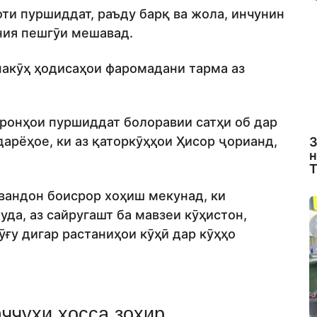
и пуршиддат, раъду барқ ва жола, инчунин
ония пешгӯи мешавад.
анакӯҳ ҳодисаҳои фаромадани тарма аз
оронҳои пуршиддат болоравии сатҳи об дар
дарёҳое, ки аз қаторкӯҳҳои Ҳисор ҷорианд,
З
н
Т
вандон боисрор хоҳиш мекунад, ки
да, аз сайругашт ба мавзеи кӯҳистон,
ғу дигар растаниҳои кӯҳӣ дар кӯҳҳо
аҷҷуҳи хосса зоҳир