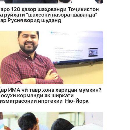
аро 120 ҳазор шаҳрванди Тоҷикистон
а рӯйхати “шахсони назоратшаванда”
ар Русия ворид шуданд
ар ИМА чӣ тавр хона харидан мумкин?
осухи корманди як ширкати
изматрасонии ипотекии Ню-Йорк