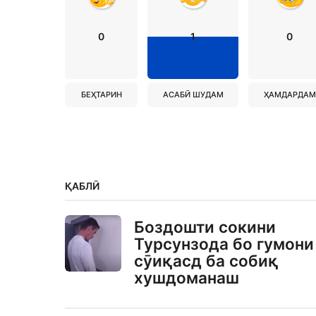
0
1
0
БЕҲТАРИН
АСАБӢ ШУДАМ
ҲАМДАРДАМ
ҚАБЛӢ
Боздошти сокини
Турсунзода бо гумони
сӯиқасд ба собиқ
хушдоманаш