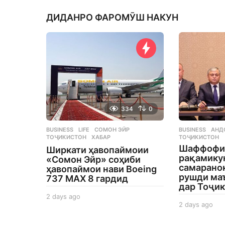
ДИДАНРО ФАРОМӮШ НАКУН
334
0
BUSINESS
,
LIFE
СОМОН ЭЙР
,
BUSINESS
АНД
ТОҶИКИСТОН
,
ХАБАР
ТОҶИКИСТОН
Шаффофи
Ширкати ҳавопаймоии
рақамику
«Сомон Эйр» соҳиби
самаранок
ҳавопаймои нави Boeing
рушди ма
737 MAX 8 гардид
дар Тоҷи
2 days ago
2
2 days ago
2
d
d
a
a
y