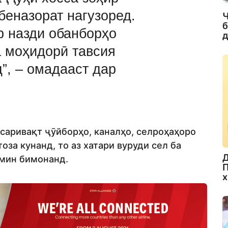
беназорат нагузоред.
Ч
б
р назди обанборҳо
д
а моҳидорӣ тавсия
”, – омадааст дар
саривақт ҷӯйборҳо, каналҳо, селроҳаҳоро
тоза кунанд, то аз хатари вуруди сел ба
Д
эмин бимонанд.
П
х