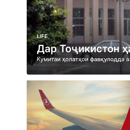
3
LIFE
y
Дар Тоҷикистон ҳ
e
a
Кумитаи ҳолатҳои фавқулодда а
r
s
a
g
o
3
y
e
a