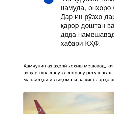
намуда, онҳоро 
Дар ин рӯзҳо да
қарор доштан в
дода намешавад
хабари КҲФ.
Ҳамчунин аз аҳолӣ хоҳиш мешавад, ки 
аз ҳар гуна хасу хаспораву регу шағал 
манзилҳои истиқоматӣ ва киштзорҳо 