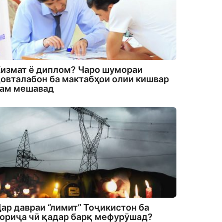
измат ё диплом? Чаро шумораи
овталабон ба мактабҳои олии кишвар
кам мешавад
ар давраи “лимит” Тоҷикистон ба
ориҷа чӣ қадар барқ мефурӯшад?