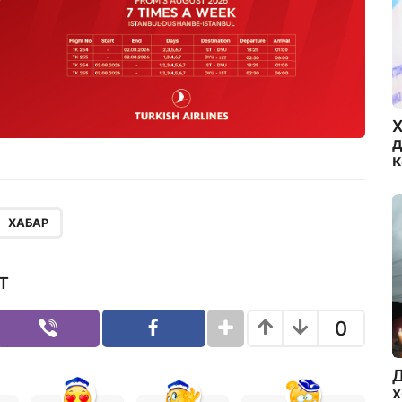
Х
д
ХАБАР
Т
0
Д
х