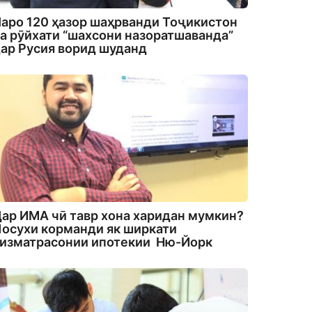
аро 120 ҳазор шаҳрванди Тоҷикистон
а рӯйхати “шахсони назоратшаванда”
ар Русия ворид шуданд
ар ИМА чӣ тавр хона харидан мумкин?
осухи корманди як ширкати
изматрасонии ипотекии Ню-Йорк