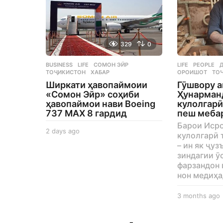
329
0
BUSINESS
,
LIFE
СОМОН ЭЙР
,
LIFE
,
PEOPLE
ТОҶИКИСТОН
,
ХАБАР
ОРОИШОТ
,
ТО
Ширкати ҳавопаймоии
Гӯшвору а
«Сомон Эйр» соҳиби
Ҳунарман
ҳавопаймои нави Boeing
кулолгарӣ
737 MAX 8 гардид
пеш меба
Барои Иср
2 days ago
2
кулолгарӣ 
d
– ин як ҷу
a
зиндагии ӯс
y
фарзандон 
s
нон медиҳа
a
g
3 months ago
o