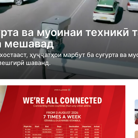
рта ва муоинаи техникӣ 
а мешавад
остааст, ҳуҷҷатҳои марбут ба суғурта ва му
 пешгирӣ шаванд.