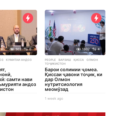
g
n
o
h
s
a
g
o
502
0
1302
4
ОЗ
,
КУМИТАИ АНДОЗ
,
PEOPLE
ВАРЗИШ
,
ҚИССА
,
ОЛМОН
,
ТОҶИКИСТОН
ят,
Барои солимии ҷомеа.
нонӣ,
Қиссаи ҷавони тоҷик, ки
ӣ: самти нави
дар Олмон
ъмурияти андоз
нутритсиология
кистон
меомӯзад
1 week ago
1
w
e
e