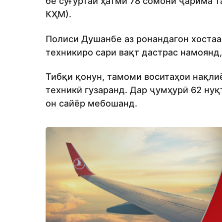
бе суғуртаи ҳатмӣ 78 сомонӣ ҷарима т
КҲМ).
Полиси Душанбе аз ронандагон хостаас
техникиро сари вақт дастрас намоянд,
Тибқи қонун, тамоми воситаҳои нақли
техникӣ гузаранд. Дар ҷумҳурӣ 62 нуқ
он сайёр мебошанд.