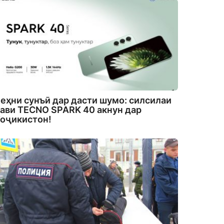
еҳни сунъӣ дар дасти шумо: силсилаи
ави TECNO SPARK 40 акнун дар
оҷикистон!