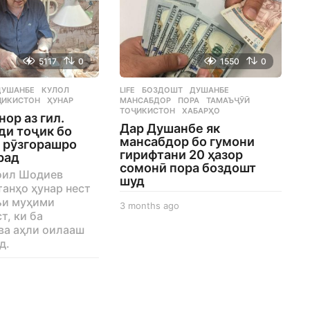
5117
0
1550
0
ДУШАНБЕ
,
КУЛОЛ
,
LIFE
БОЗДОШТ
,
ДУШАНБЕ
,
ҶИКИСТОН
,
ҲУНАР
МАНСАБДОР
,
ПОРА
,
ТАМАЪҶӮӢ
,
ТОҶИКИСТОН
,
ХАБАРҲО
нор аз гил.
Дар Душанбе як
ди тоҷик бо
мансабдор бо гумони
 рӯзгорашро
гирифтани 20 ҳазор
рад
сомонӣ пора боздошт
оил Шодиев
шуд
танҳо ҳунар нест
зъи муҳими
3 months ago
3
т, ки ба
m
ва аҳли оилааш
o
д.
n
t
h
3
s
m
a
o