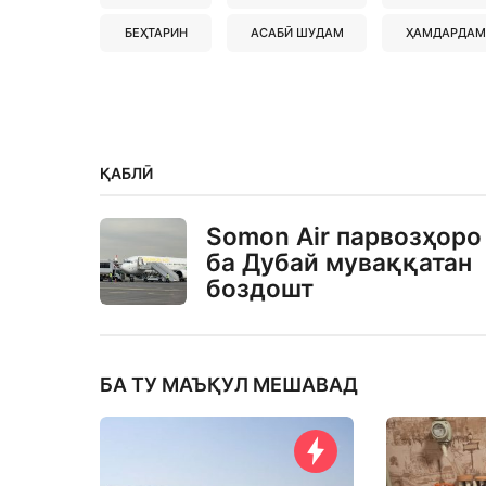
БЕҲТАРИН
АСАБӢ ШУДАМ
ҲАМДАРДАМ
ҚАБЛӢ
Somon Air парвозҳоро
ба Дубай муваққатан
боздошт
БА ТУ МАЪҚУЛ МЕШАВАД