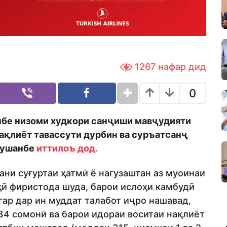
1267
нафар дид
0
анбе низоми худкори санҷиши мавҷудияти
нақлиёт тавассути дурбин ва суръатсанҷ
Душанбе
иттилоъ дод.
ани суғуртаи ҳатмӣ ё нагузаштан аз муоинаи
ҳӣ фиристода шуда, барои ислоҳи камбудӣ
гар дар ин муддат талабот иҷро нашавад,
34 сомонӣ ва барои идораи воситаи нақлиёт