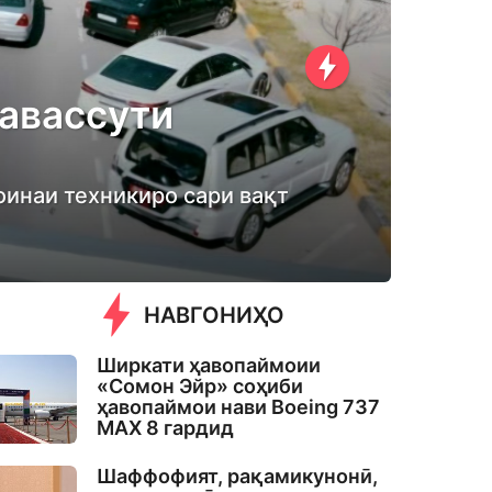
тавассути
оинаи техникиро сари вақт
НАВГОНИҲО
Ширкати ҳавопаймоии
«Сомон Эйр» соҳиби
ҳавопаймои нави Boeing 737
MAX 8 гардид
Шаффофият, рақамикунонӣ,