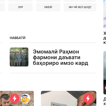
ЗУР
ОКЕЙ!
ИН ЧӢ ХЕЛ ШУД?
Х
д
НАВБАТӢ
Эмомалӣ Раҳмон
фармони даъвати
баҳориро имзо кард
Д
х