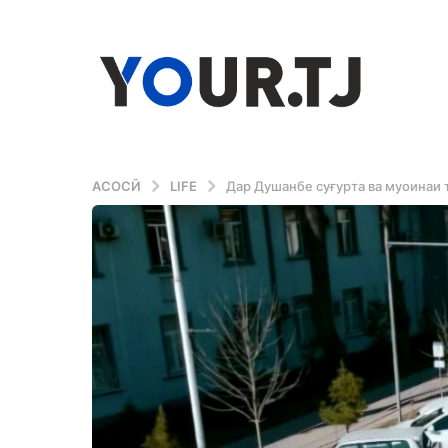
АСОСӢ
LIFE
Дар Душанбе суғурта ва муоинаи 