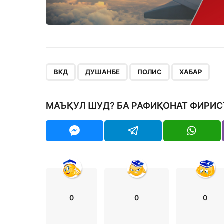
,
,
,
ВКД
ДУШАНБЕ
ПОЛИС
ХАБАР
МАЪҚУЛ ШУД? БА РАФИҚОНАТ ФИРИС
0
0
0