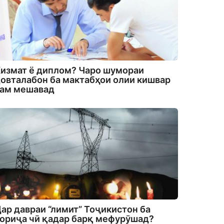
измат ё диплом? Чаро шумораи
овталабон ба мактабҳои олии кишвар
кам мешавад
ар давраи “лимит” Тоҷикистон ба
ориҷа чӣ қадар барқ мефурӯшад?