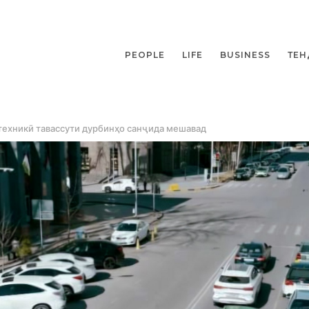
PEOPLE
LIFE
BUSINESS
ТЕН
техникӣ тавассути дурбинҳо санҷида мешавад