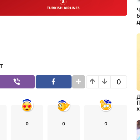
Ч
б
д
Т
0
Д
П
х
0
0
0