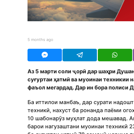
h
s
a
g
o
b
5 months ago
5
y
m
S
o
h
n
o
t
d
h
Аз 5 марти соли ҷорӣ дар шаҳри Душ
m
s
o
суғуртаи ҳатмӣ ва муоинаи техникии 
a
n
g
фаъол мегардад. Дар ин бора полиси 
o
Ба иттилои манбаъ, дар сурати надошт
техникӣ, нахуст ба ронанда паёми ого
10 шабонарӯз муҳлат дода мешавад. А
барои нагузаштани муоинаи техникӣ 2