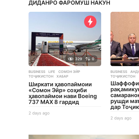
ДИДАНРО ФАРОМӮШ НАКУН
t
329
0
BUSINESS
,
LIFE
СОМОН ЭЙР
,
BUSINESS
АНД
ТОҶИКИСТОН
,
ХАБАР
ТОҶИКИСТОН
Шаффофи
Ширкати ҳавопаймоии
рақамику
«Сомон Эйр» соҳиби
самаранок
ҳавопаймои нави Boeing
рушди ма
737 MAX 8 гардид
дар Тоҷи
2 days ago
2
2 days ago
2
d
d
a
a
y
y
s