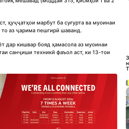
атбиқ мешавад (моддаи 315, қисмҳои 1 ва 2
т, ҳуҷҷатҳои марбут ба суғурта ва муоинаи
 то аз ҷарима пешгирӣ шаванд.
ёт дар кишвар бояд ҳамасола аз муоинаи
таи санҷиши техникӣ фаъол аст, ки 13-тои
З
н
Т