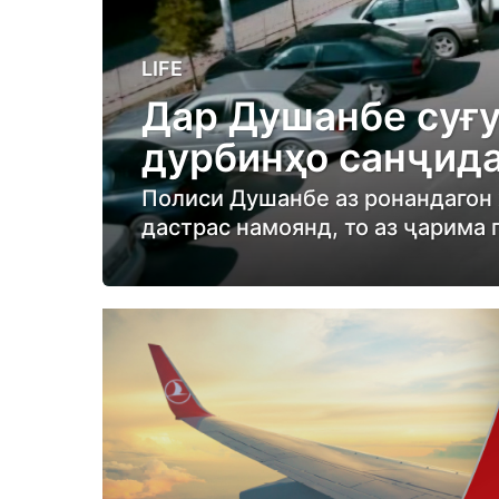
5
LIFE
m
Дар Душанбе суғу
o
дурбинҳо санҷид
n
t
Полиси Душанбе аз ронандагон х
h
дастрас намоянд, то аз ҷарима
s
a
g
o
5
m
o
n
t