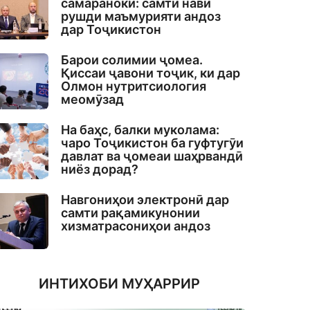
самаранокӣ: самти нави
рушди маъмурияти андоз
дар Тоҷикистон
Барои солимии ҷомеа.
Қиссаи ҷавони тоҷик, ки дар
Олмон нутритсиология
меомӯзад
На баҳс, балки муколама:
чаро Тоҷикистон ба гуфтугӯи
давлат ва ҷомеаи шаҳрвандӣ
ниёз дорад?
Навгониҳои электронӣ дар
самти рақамикунонии
хизматрасониҳои андоз
ИНТИХОБИ МУҲАРРИР