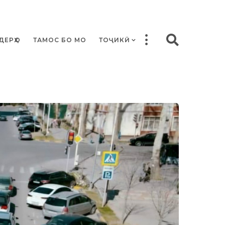
ДЕРҲО
ТАМОС БО МО
ТОҶИКӢ