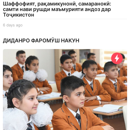
Шаффофият, рақамикунонӣ, самаранокӣ:
самти нави рушди маъмурияти андоз дар
Тоҷикистон
6 days ago
6
d
a
ДИДАНРО ФАРОМӮШ НАКУН
y
s
a
g
o