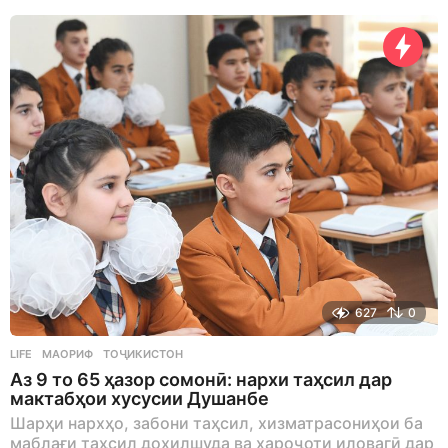
627
0
LIFE
МАОРИФ
,
ТОҶИКИСТОН
Аз 9 то 65 ҳазор сомонӣ: нархи таҳсил дар
мактабҳои хусусии Душанбе
Шарҳи нархҳо, забони таҳсил, хизматрасониҳои ба
маблағи таҳсил дохилшуда ва хароҷоти иловагӣ дар