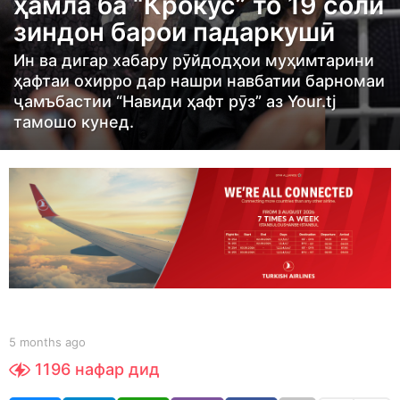
ҳамла ба “Крокус” то 19 соли
t
зиндон барои падаркушӣ
h
s
Ин ва дигар хабару рӯйдодҳои муҳимтарини
a
ҳафтаи охирро дар нашри навбатии барномаи
ҷамъбастии “Навиди ҳафт рӯз” аз Your.tj
g
тамошо кунед.
o
5
m
o
n
t
h
s
a
b
g
5 months ago
5
y
m
o
1196
нафар дид
S
o
h
n