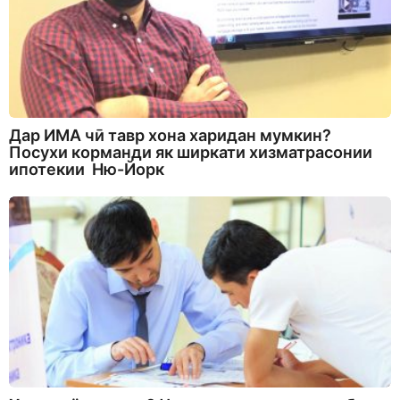
Дар ИМА чӣ тавр хона харидан мумкин?
Посухи корманди як ширкати хизматрасонии
ипотекии Ню-Йорк