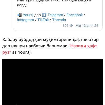
Хабару рӯйдодҳои муҳимтарини ҳафтаи охир
дар нашри навбатии барномаи
“Навиди ҳафт
рӯз”
аз Your.tj.