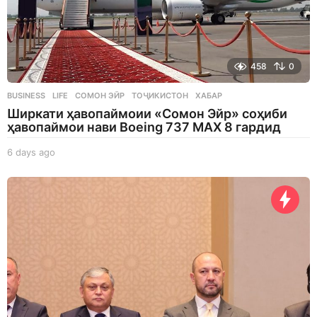
458
0
BUSINESS
,
LIFE
СОМОН ЭЙР
,
ТОҶИКИСТОН
,
ХАБАР
Ширкати ҳавопаймоии «Сомон Эйр» соҳиби
ҳавопаймои нави Boeing 737 MAX 8 гардид
6 days ago
6
d
a
y
s
a
g
o