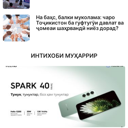
На баҳс, балки муколама: чаро
Тоҷикистон ба гуфтугӯи давлат ва
ҷомеаи шаҳрвандӣ ниёз дорад?
ИНТИХОБИ МУҲАРРИР