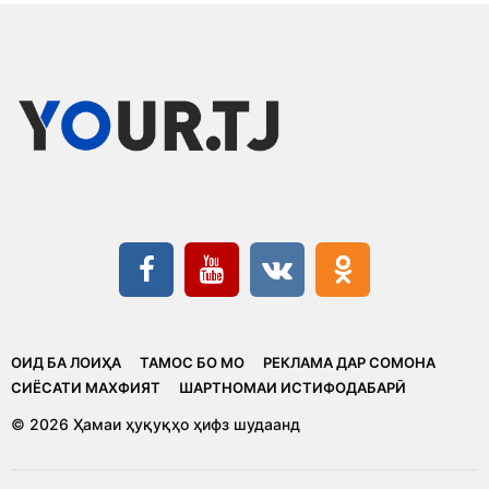
ОИД БА ЛОИҲА
ТАМОС БО МО
РЕКЛАМА ДАР СОМОНА
CИЁСАТИ МАХФИЯТ
ШАРТНОМАИ ИСТИФОДАБАРӢ
© 2026 Ҳамаи ҳуқуқҳо ҳифз шудаанд