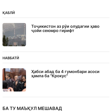
ҚАБЛӢ
Тоҷикистон аз рӯи олудагии ҳаво
ҷойи сеюмро гирифт
НАВБАТӢ
Ҳабси абад ба 4 гумонбари асоси
ҳамла ба "Крокус"
БА ТУ МАЪҚУЛ МЕШАВАД