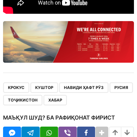
,
,
,
,
,
КРОКУС
КУШТОР
НАВИДИ ҲАФТ РӮЗ
РУСИЯ
ТОҶИКИСТОН
ХАБАР
МАЪҚУЛ ШУД? БА РАФИҚОНАТ ФИРИСТ