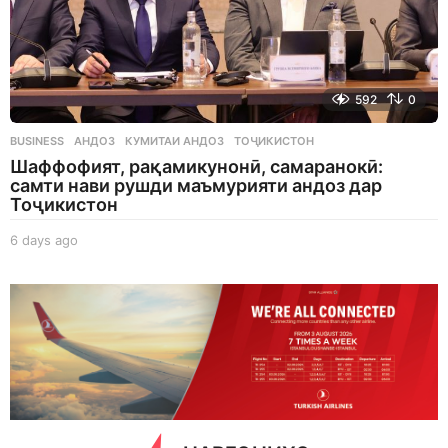
592
0
BUSINESS
АНДОЗ
,
КУМИТАИ АНДОЗ
,
ТОҶИКИСТОН
Шаффофият, рақамикунонӣ, самаранокӣ:
самти нави рушди маъмурияти андоз дар
Тоҷикистон
6 days ago
6
d
a
y
s
a
g
o