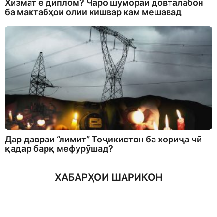
Хизмат ё диплом? Чаро шумораи довталабон
ба мактабҳои олии кишвар кам мешавад
Дар давраи “лимит” Тоҷикистон ба хориҷа чӣ
қадар барқ мефурӯшад?
ХАБАРҲОИ ШАРИКОН