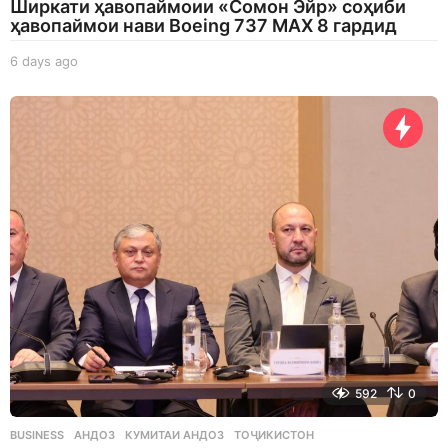
Ширкати ҳавопаймоии «Сомон Эйр» соҳиби
ҳавопаймои нави Boeing 737 MAX 8 гардид
6 days ago
6
d
a
y
s
a
g
o
592
0
BUSINESS
АНДОЗ
,
КУМИТАИ АНДОЗ
,
ТОҶИКИСТОН