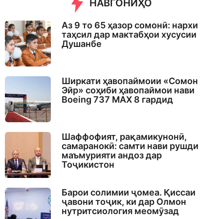
НАВГОНИҲО
Аз 9 то 65 ҳазор сомонӣ: нархи
таҳсил дар мактабҳои хусусии
Душанбе
Ширкати ҳавопаймоии «Сомон
Эйр» соҳиби ҳавопаймои нави
Boeing 737 MAX 8 гардид
Шаффофият, рақамикунонӣ,
самаранокӣ: самти нави рушди
маъмурияти андоз дар
Тоҷикистон
Барои солимии ҷомеа. Қиссаи
ҷавони тоҷик, ки дар Олмон
нутритсиология меомӯзад