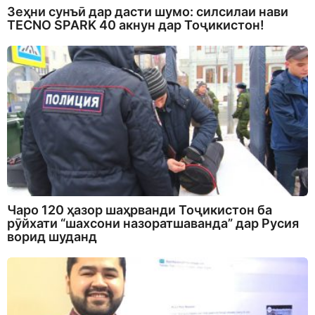
Зеҳни сунъӣ дар дасти шумо: силсилаи нави
TECNO SPARK 40 акнун дар Тоҷикистон!
Чаро 120 ҳазор шаҳрванди Тоҷикистон ба
рӯйхати “шахсони назоратшаванда” дар Русия
ворид шуданд