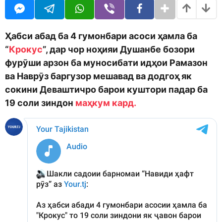
o
t
d
h
m
s
o
a
Ҳабси абад ба 4 гумонбари асоси ҳамла ба
n
g
“
Крокус
”, дар чор ноҳияи Душанбе бозори
o
фурӯши арзон ба муносибати идҳои Рамазон
ва Наврӯз баргузор мешавад ва додгоҳ як
сокини Деваштичро барои куштори падар ба
19 соли зиндон
маҳкум кард.