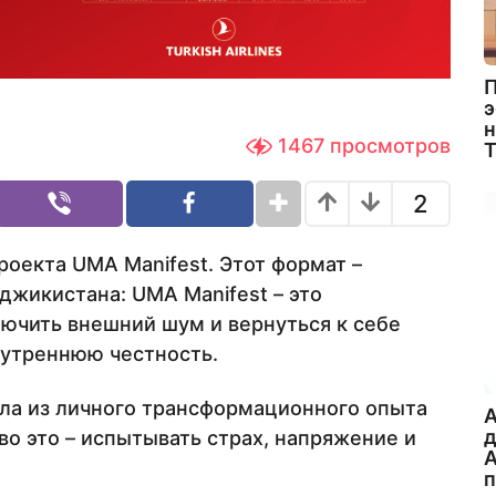
П
э
н
1467
просмотров
2
роекта UMA Manifest. Этот формат –
джикистана: UMA Manifest – это
лючить внешний шум и вернуться к себе
нутреннюю честность.
ла из личного трансформационного опыта
A
ово это – испытывать страх, напряжение и
А