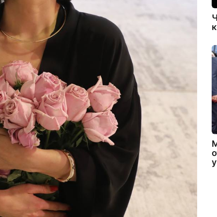
Ч
к
о