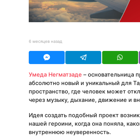
м
е
с
я
ц
b
6 месяцев назад
6
е
y
м
Y
е
в
O
с
н
U
я
а
R
ц
Умеда Негматзаде
– основательница п
е
з
абсолютно новый и уникальный для Та
в
а
н
пространство, где человек может отк
а
д
через музыку, дыхание, движение и в
з
а
д
Идея создать подобный проект возник
нашей героини, когда она поняла, как
внутреннюю неуверенность.