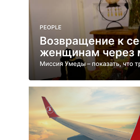
6
PEOPLE
м
Возвращение к се
е
женщинам через 
с
я
Миссия Умеды – показать, что 
ц
е
в
н
а
з
а
д
6