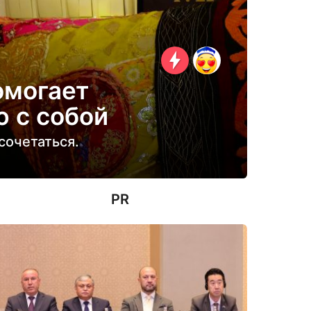
омогает
 с собой
сочетаться.
PR