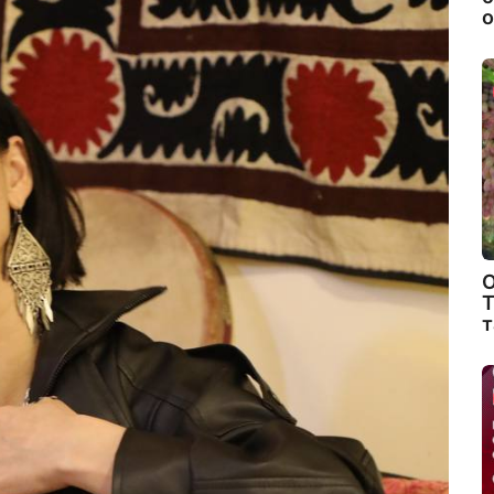
о
О
Т
т