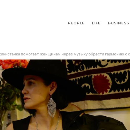
PEOPLE
LIFE
BUSINESS
жикистанка помогает женщинам через музыку обрести гармонию с 