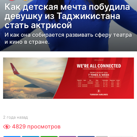
Как детская мечта побудила
д
девушку из Таджикистана
а
стать актрисой
н
а
И как она собирается развивать сферу театра
з
и кино в стране.
а
д
2
г
о
д
а
н
а
b
2 года назад
2
y
з
г
4829
просмотров
Y
о
а
O
д