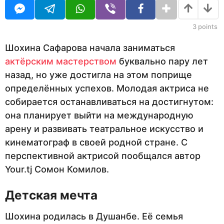
д
U
а
R
н
а
3
points
з
а
Шохина Сафарова начала заниматься
д
актёрским мастерством
буквально пару лет
назад, но уже достигла на этом поприще
определённых успехов. Молодая актриса не
собирается останавливаться на достигнутом:
она планирует выйти на международную
арену и развивать театральное искусство и
кинематограф в своей родной стране. С
перспективной актрисой пообщался автор
Your.tj Сомон Комилов.
Детская мечта
Шохина родилась в Душанбе. Её семья