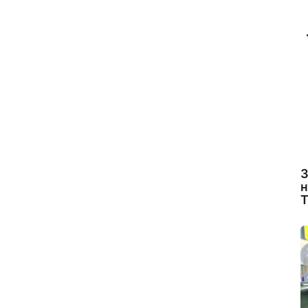
З
н
Т