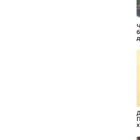
Ч
б
д
Д
П
х