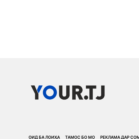
ОИД БА ЛОИҲА
ТАМОС БО МО
РЕКЛАМА ДАР СО