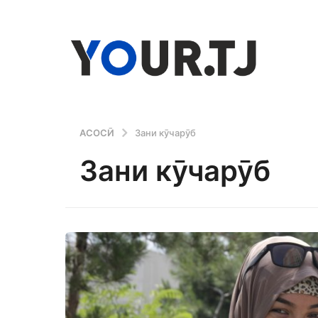
АСОСӢ
Зани кӯчарӯб
Зани кӯчарӯб