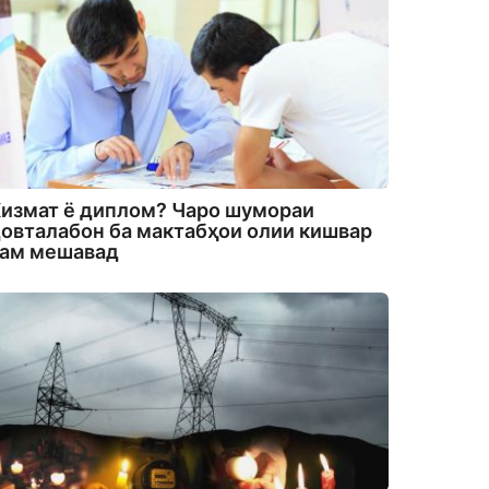
измат ё диплом? Чаро шумораи
овталабон ба мактабҳои олии кишвар
кам мешавад