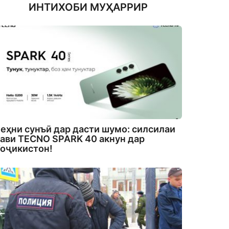
ИНТИХОБИ МУҲАРРИР
еҳни сунъӣ дар дасти шумо: силсилаи
ави TECNO SPARK 40 акнун дар
оҷикистон!