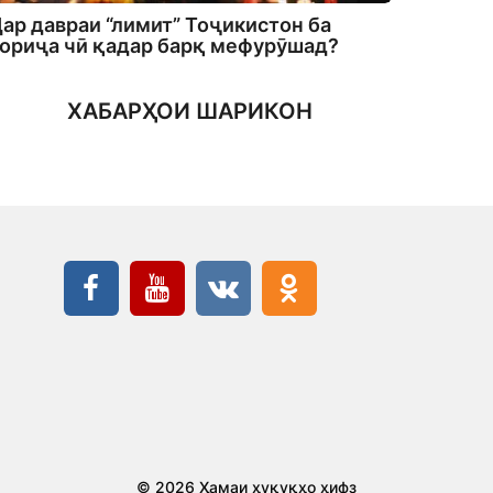
ар давраи “лимит” Тоҷикистон ба
ориҷа чӣ қадар барқ мефурӯшад?
ХАБАРҲОИ ШАРИКОН
© 2026 Ҳамаи ҳуқуқҳо ҳифз