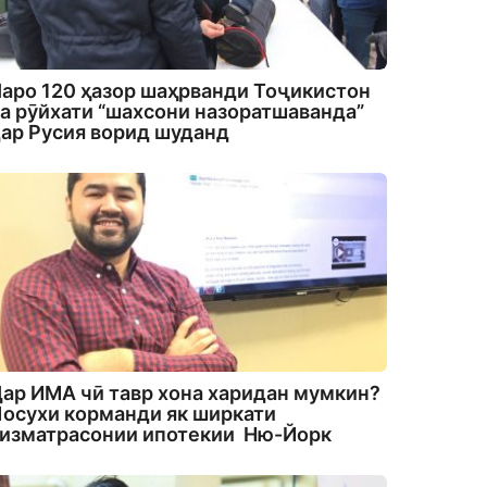
аро 120 ҳазор шаҳрванди Тоҷикистон
а рӯйхати “шахсони назоратшаванда”
ар Русия ворид шуданд
ар ИМА чӣ тавр хона харидан мумкин?
осухи корманди як ширкати
изматрасонии ипотекии Ню-Йорк