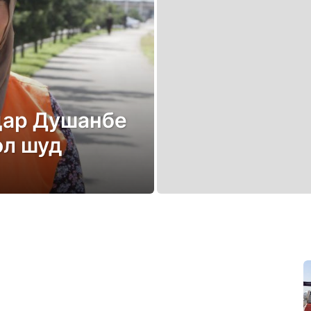
 дар Душанбе
ол шуд