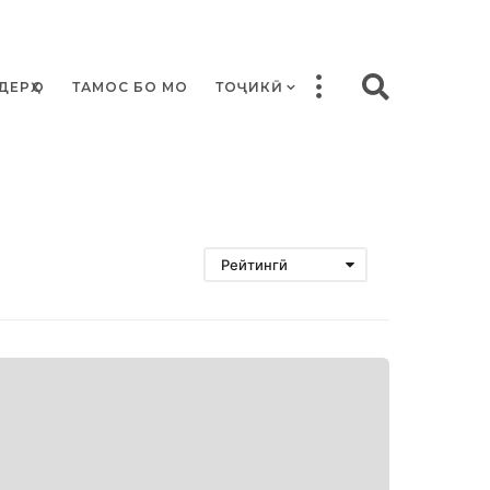
ДЕРҲО
ТАМОС БО МО
ТОҶИКӢ
Рейтингӣ