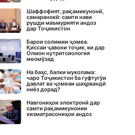
Шаффофият, рақамикунонӣ,
самаранокӣ: самти нави
рушди маъмурияти андоз
дар Тоҷикистон
Барои солимии ҷомеа.
Қиссаи ҷавони тоҷик, ки дар
Олмон нутритсиология
меомӯзад
На баҳс, балки муколама:
чаро Тоҷикистон ба гуфтугӯи
давлат ва ҷомеаи шаҳрвандӣ
ниёз дорад?
Навгониҳои электронӣ дар
самти рақамикунонии
хизматрасониҳои андоз