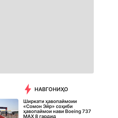
НАВГОНИҲО
Ширкати ҳавопаймоии
«Сомон Эйр» соҳиби
ҳавопаймои нави Boeing 737
MAX 8 гардид