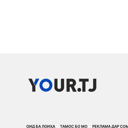
ОИД БА ЛОИҲА
ТАМОС БО МО
РЕКЛАМА ДАР СО