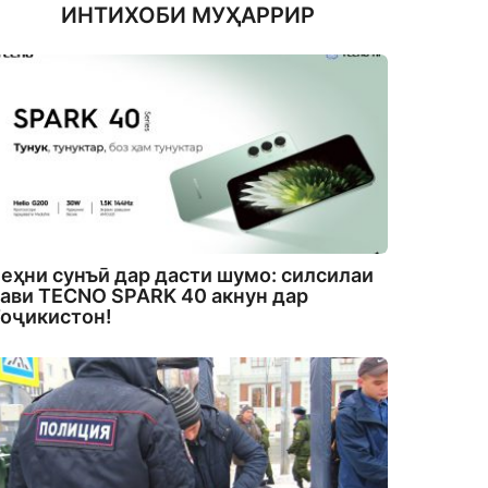
ИНТИХОБИ МУҲАРРИР
еҳни сунъӣ дар дасти шумо: силсилаи
ави TECNO SPARK 40 акнун дар
оҷикистон!