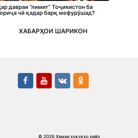
ар давраи “лимит” Тоҷикистон ба
ориҷа чӣ қадар барқ мефурӯшад?
ХАБАРҲОИ ШАРИКОН
© 2026 Ҳамаи ҳуқуқҳо ҳифз