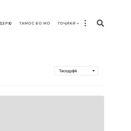
ДЕРҲО
ТАМОС БО МО
ТОҶИКӢ
Тасодуфӣ