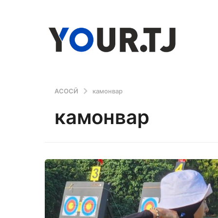
АСОСӢ
камонвар
камонвар