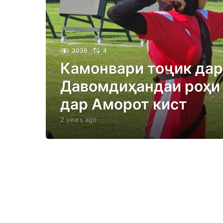
3039
4
Камонвари тоҷик дар
Давомдиҳандаи роҳи
дар Аморот кист
2 years ago
2
y
e
a
r
s
a
g
o