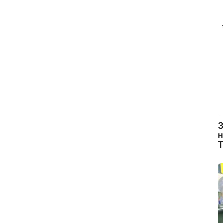
З
н
Т