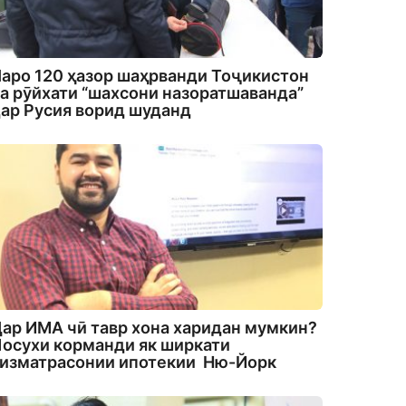
аро 120 ҳазор шаҳрванди Тоҷикистон
а рӯйхати “шахсони назоратшаванда”
ар Русия ворид шуданд
ар ИМА чӣ тавр хона харидан мумкин?
осухи корманди як ширкати
изматрасонии ипотекии Ню-Йорк