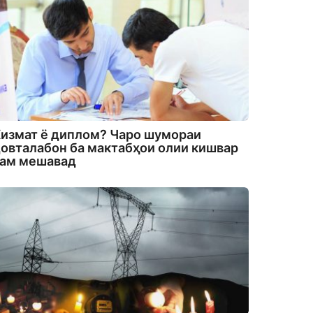
измат ё диплом? Чаро шумораи
овталабон ба мактабҳои олии кишвар
кам мешавад