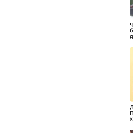
Ч
б
д
Д
П
х