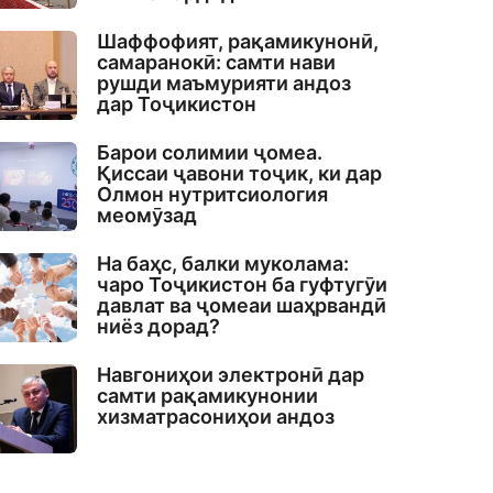
Шаффофият, рақамикунонӣ,
самаранокӣ: самти нави
рушди маъмурияти андоз
дар Тоҷикистон
Барои солимии ҷомеа.
Қиссаи ҷавони тоҷик, ки дар
Олмон нутритсиология
меомӯзад
На баҳс, балки муколама:
чаро Тоҷикистон ба гуфтугӯи
давлат ва ҷомеаи шаҳрвандӣ
ниёз дорад?
Навгониҳои электронӣ дар
самти рақамикунонии
хизматрасониҳои андоз