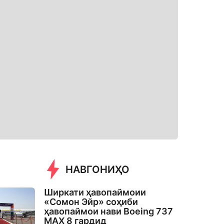
НАВГОНИҲО
Ширкати ҳавопаймоии
«Сомон Эйр» соҳиби
ҳавопаймои нави Boeing 737
MAX 8 гардид