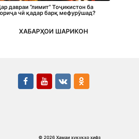
ар давраи “лимит” Тоҷикистон ба
ориҷа чӣ қадар барқ мефурӯшад?
ХАБАРҲОИ ШАРИКОН
© 2026 Ҳамаи ҳуқуқҳо ҳифз