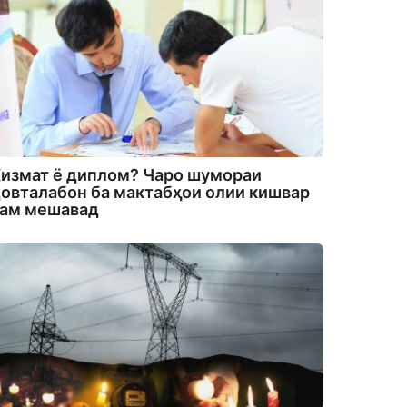
измат ё диплом? Чаро шумораи
овталабон ба мактабҳои олии кишвар
кам мешавад