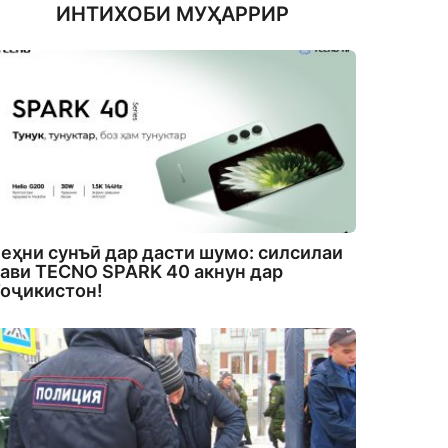
ИНТИХОБИ МУҲАРРИР
еҳни сунъӣ дар дасти шумо: силсилаи
ави TECNO SPARK 40 акнун дар
оҷикистон!