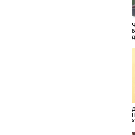
Ч
б
д
Д
П
х