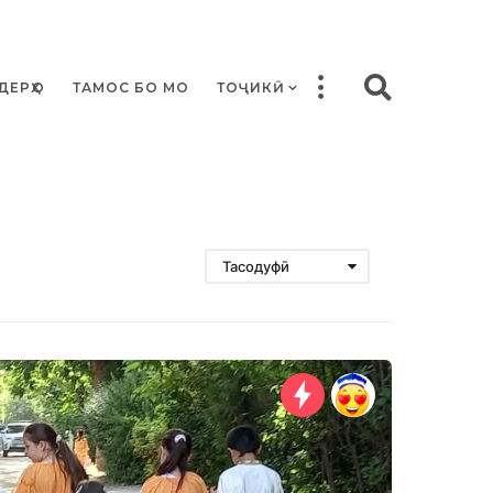
ДЕРҲО
ТАМОС БО МО
ТОҶИКӢ
Тасодуфӣ