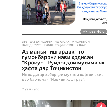
1765
0
LIFE
ДАЪВАТИ ҲАРБӢ
,
ИДГАРДАК
,
МУҲОҶИРОН
,
НАВИДИ 7 РӮЗ
,
РУСИЯ
,
ТОҶИКИСТОН
,
ХАБАР
Аз манъи “идгардак” то
гумонбарони нави ҳодисаи
“Крокус”. Рӯйдодҳои муҳими як
ҳафта дар Тоҷикистон
Ин ва дигар хабарҳои муҳими ҳафтаи охир
дар барномаи “Навиди ҳафт рӯз”.
2 years ago
2
y
e
a