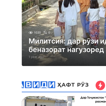
1020
0
Милитсия: дар рӯзи и
беназорат нагузоред
1 year ago
1
y
e
a
r
a
g
o