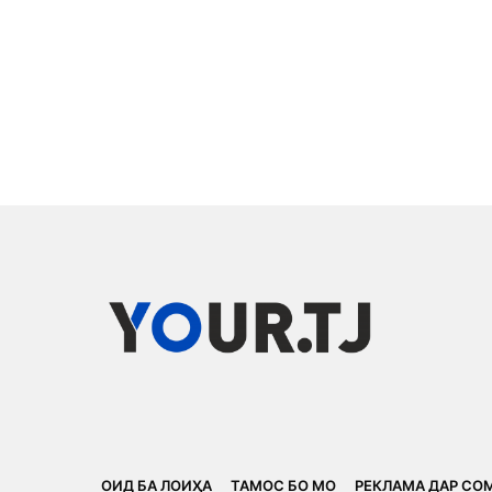
ОИД БА ЛОИҲА
ТАМОС БО МО
РЕКЛАМА ДАР СО