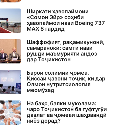
Ширкати ҳавопаймоии
«Сомон Эйр» соҳиби
ҳавопаймои нави Boeing 737
MAX 8 гардид
Шаффофият, рақамикунонӣ,
самаранокӣ: самти нави
рушди маъмурияти андоз
дар Тоҷикистон
Барои солимии ҷомеа.
Қиссаи ҷавони тоҷик, ки дар
Олмон нутритсиология
меомӯзад
На баҳс, балки муколама:
чаро Тоҷикистон ба гуфтугӯи
давлат ва ҷомеаи шаҳрвандӣ
ниёз дорад?