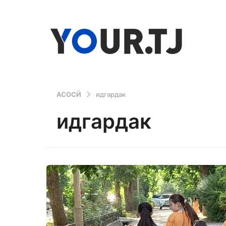
АСОСӢ
идгардак
идгардак