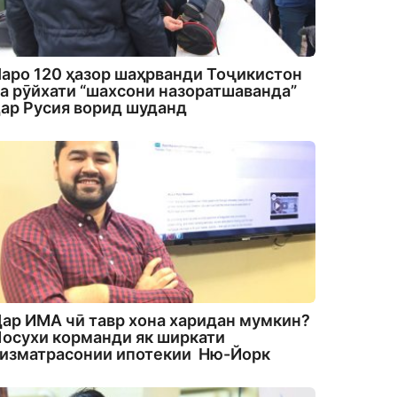
аро 120 ҳазор шаҳрванди Тоҷикистон
а рӯйхати “шахсони назоратшаванда”
ар Русия ворид шуданд
ар ИМА чӣ тавр хона харидан мумкин?
осухи корманди як ширкати
изматрасонии ипотекии Ню-Йорк