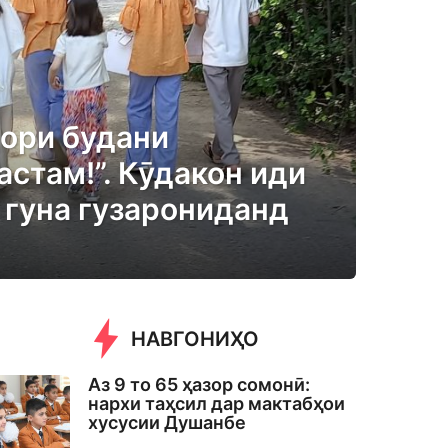
ори будани
астам!”. Кӯдакон иди
 гуна гузарониданд
НАВГОНИҲО
Аз 9 то 65 ҳазор сомонӣ:
нархи таҳсил дар мактабҳои
хусусии Душанбе