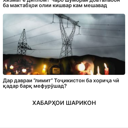
ба мактабҳои олии кишвар кам мешавад
Дар давраи “лимит” Тоҷикистон ба хориҷа чӣ
қадар барқ мефурӯшад?
ХАБАРҲОИ ШАРИКОН