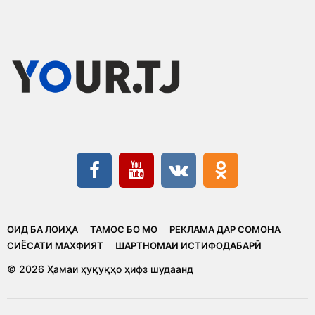
ОИД БА ЛОИҲА
ТАМОС БО МО
РЕКЛАМА ДАР СОМОНА
CИЁСАТИ МАХФИЯТ
ШАРТНОМАИ ИСТИФОДАБАРӢ
© 2026 Ҳамаи ҳуқуқҳо ҳифз шудаанд