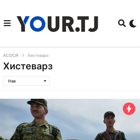
АСОСӢ
Хистеварз
Хистеварз
Нав