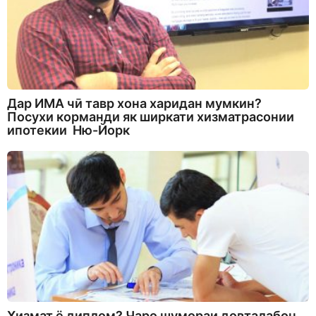
Дар ИМА чӣ тавр хона харидан мумкин?
Посухи корманди як ширкати хизматрасонии
ипотекии Ню-Йорк
Хизмат ё диплом? Чаро шумораи довталабон