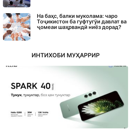
На баҳс, балки муколама: чаро
Тоҷикистон ба гуфтугӯи давлат ва
ҷомеаи шаҳрвандӣ ниёз дорад?
ИНТИХОБИ МУҲАРРИР