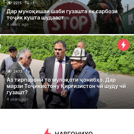
2215
-1
Дар муноқишаи шаби гузашта як сарбози
тоҷик кушта шудааст
4 years ago
4
y
e
a
r
s
a
g
o
2473
1
Аз тирпаронӣ то мулоқоти ҷонибҳо. Дар
марзи Тоҷикистону Қирғизистон чӣ шуду чӣ
гузашт?
4 years ago
4
y
e
a
r
s
a