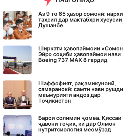
НАВГОНИҲО
g
o
Аз 9 то 65 ҳазор сомонӣ: нархи
таҳсил дар мактабҳои хусусии
Душанбе
Ширкати ҳавопаймоии «Сомон
Эйр» соҳиби ҳавопаймои нави
Boeing 737 MAX 8 гардид
Шаффофият, рақамикунонӣ,
самаранокӣ: самти нави рушди
маъмурияти андоз дар
Тоҷикистон
Барои солимии ҷомеа. Қиссаи
ҷавони тоҷик, ки дар Олмон
нутритсиология меомӯзад