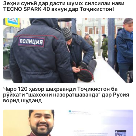
Зеҳни сунъӣ дар дасти шумо: силсилаи нави
TECNO SPARK 40 акнун дар Тоҷикистон!
Чаро 120 ҳазор шаҳрванди Тоҷикистон ба
рӯйхати “шахсони назоратшаванда” дар Русия
ворид шуданд