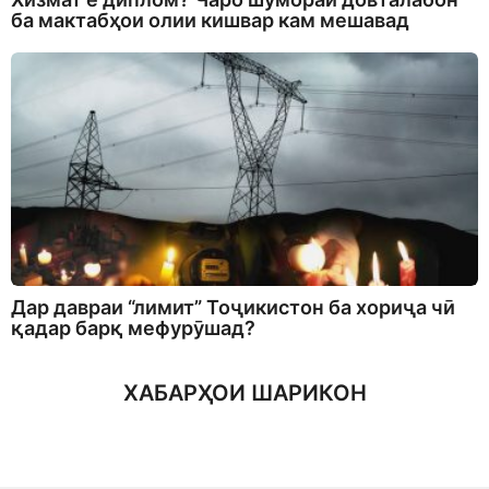
ба мактабҳои олии кишвар кам мешавад
Дар давраи “лимит” Тоҷикистон ба хориҷа чӣ
қадар барқ мефурӯшад?
ХАБАРҲОИ ШАРИКОН