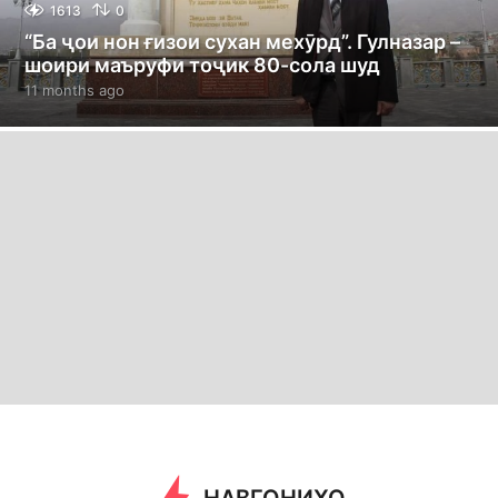
1613
0
“Ба ҷои нон ғизои сухан мехӯрд”. Гулназар –
шоири маъруфи тоҷик 80-сола шуд
11 months ago
1
1
m
o
n
t
h
s
a
g
o