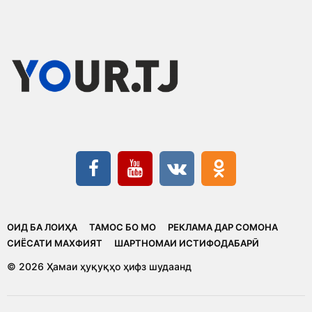
ОИД БА ЛОИҲА
ТАМОС БО МО
РЕКЛАМА ДАР СОМОНА
CИЁСАТИ МАХФИЯТ
ШАРТНОМАИ ИСТИФОДАБАРӢ
© 2026 Ҳамаи ҳуқуқҳо ҳифз шудаанд