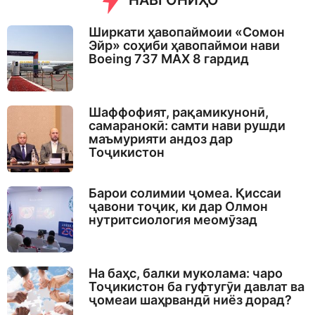
НАВГОНИҲО
Ширкати ҳавопаймоии «Сомон
Эйр» соҳиби ҳавопаймои нави
Boeing 737 MAX 8 гардид
Шаффофият, рақамикунонӣ,
самаранокӣ: самти нави рушди
маъмурияти андоз дар
Тоҷикистон
Барои солимии ҷомеа. Қиссаи
ҷавони тоҷик, ки дар Олмон
нутритсиология меомӯзад
На баҳс, балки муколама: чаро
Тоҷикистон ба гуфтугӯи давлат ва
ҷомеаи шаҳрвандӣ ниёз дорад?