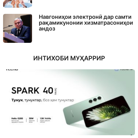
Навгониҳои электронӣ дар самти
рақамикунонии хизматрасониҳои
андоз
ИНТИХОБИ МУҲАРРИР