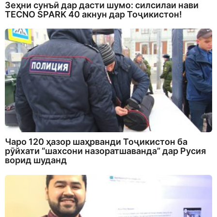
Зеҳни сунъӣ дар дасти шумо: силсилаи нави
TECNO SPARK 40 акнун дар Тоҷикистон!
Чаро 120 ҳазор шаҳрванди Тоҷикистон ба
рӯйхати “шахсони назоратшаванда” дар Русия
ворид шуданд