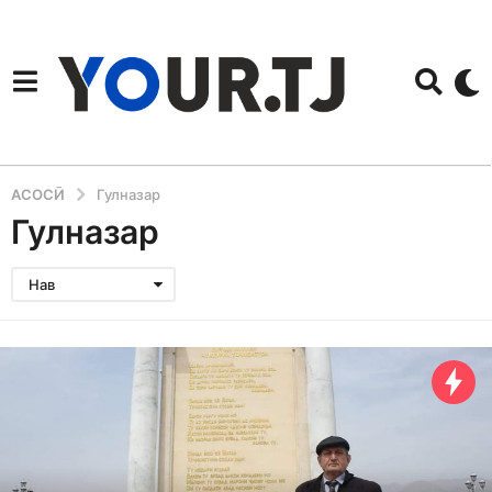
АСОСӢ
Гулназар
Гулназар
Нав