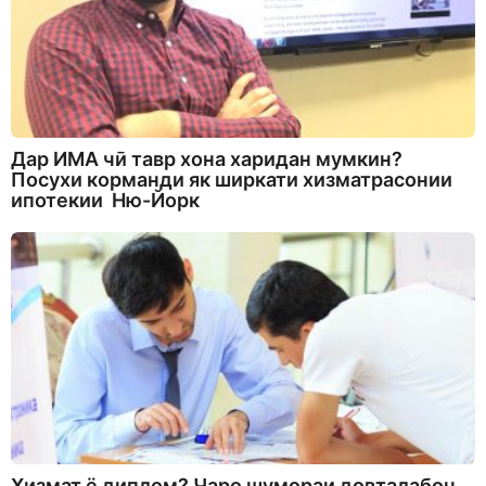
Дар ИМА чӣ тавр хона харидан мумкин?
Посухи корманди як ширкати хизматрасонии
ипотекии Ню-Йорк
Хизмат ё диплом? Чаро шумораи довталабон