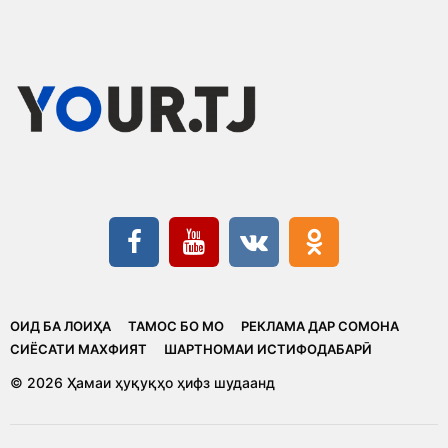
ОИД БА ЛОИҲА
ТАМОС БО МО
РЕКЛАМА ДАР СОМОНА
CИЁСАТИ МАХФИЯТ
ШАРТНОМАИ ИСТИФОДАБАРӢ
© 2026 Ҳамаи ҳуқуқҳо ҳифз шудаанд