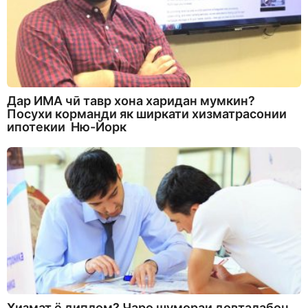
Дар ИМА чӣ тавр хона харидан мумкин?
Посухи корманди як ширкати хизматрасонии
ипотекии Ню-Йорк
Хизмат ё диплом? Чаро шумораи довталабон