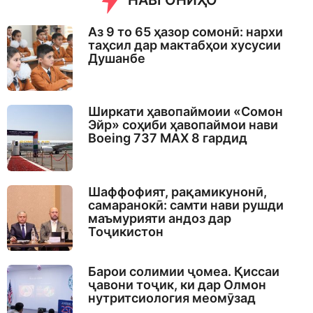
НАВГОНИҲО
Аз 9 то 65 ҳазор сомонӣ: нархи
таҳсил дар мактабҳои хусусии
Душанбе
Ширкати ҳавопаймоии «Сомон
Эйр» соҳиби ҳавопаймои нави
Boeing 737 MAX 8 гардид
Шаффофият, рақамикунонӣ,
самаранокӣ: самти нави рушди
маъмурияти андоз дар
Тоҷикистон
Барои солимии ҷомеа. Қиссаи
ҷавони тоҷик, ки дар Олмон
нутритсиология меомӯзад