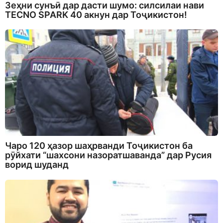
Зеҳни сунъӣ дар дасти шумо: силсилаи нави
TECNO SPARK 40 акнун дар Тоҷикистон!
Чаро 120 ҳазор шаҳрванди Тоҷикистон ба
рӯйхати “шахсони назоратшаванда” дар Русия
ворид шуданд