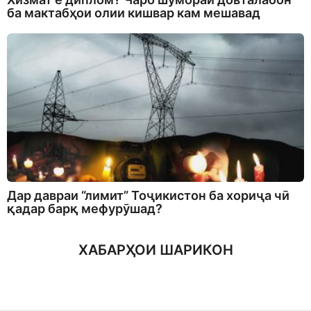
ба мактабҳои олии кишвар кам мешавад
Дар давраи “лимит” Тоҷикистон ба хориҷа чӣ
қадар барқ мефурӯшад?
ХАБАРҲОИ ШАРИКОН