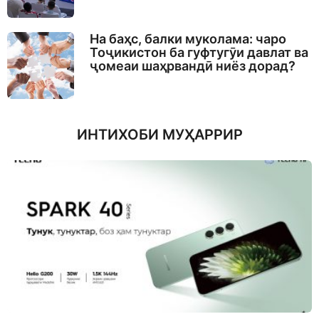
На баҳс, балки муколама: чаро
Тоҷикистон ба гуфтугӯи давлат ва
ҷомеаи шаҳрвандӣ ниёз дорад?
ИНТИХОБИ МУҲАРРИР