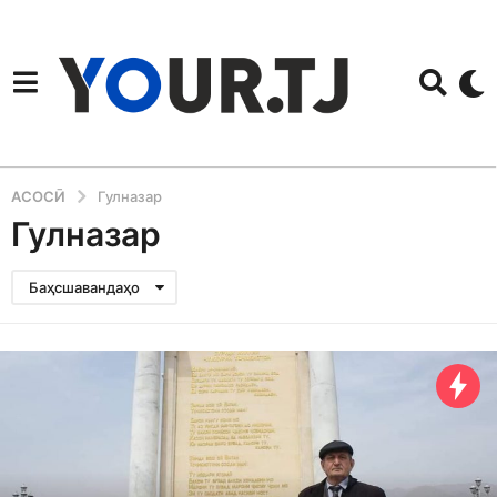
АСОСӢ
Гулназар
Гулназар
Баҳсшавандаҳо