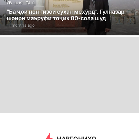
1619
0
“Ба ҷои нон ғизои сухан мехӯрд”. Гулназар –
шоири маъруфи тоҷик 80-сола шуд
11 months ago
1
1
m
o
n
t
h
s
a
g
o