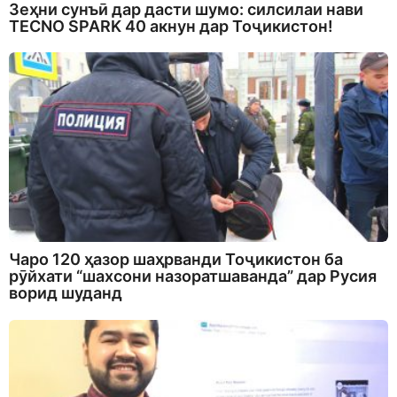
Зеҳни сунъӣ дар дасти шумо: силсилаи нави
TECNO SPARK 40 акнун дар Тоҷикистон!
Чаро 120 ҳазор шаҳрванди Тоҷикистон ба
рӯйхати “шахсони назоратшаванда” дар Русия
ворид шуданд