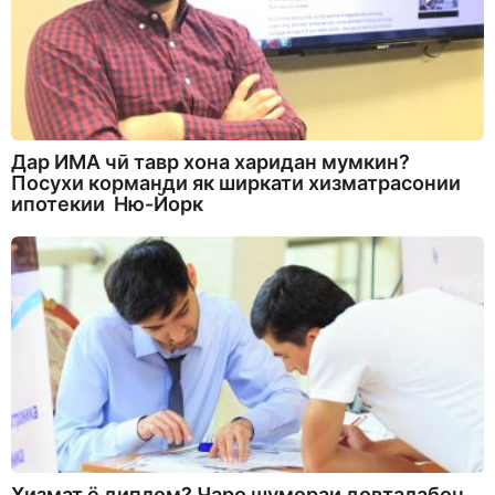
Дар ИМА чӣ тавр хона харидан мумкин?
Посухи корманди як ширкати хизматрасонии
ипотекии Ню-Йорк
Хизмат ё диплом? Чаро шумораи довталабон