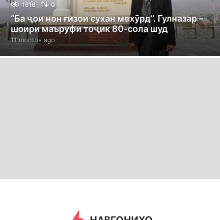
1616
0
“Ба ҷои нон ғизои сухан мехӯрд”. Гулназар –
шоири маъруфи тоҷик 80-сола шуд
11 months ago
1
1
m
o
n
t
h
s
a
g
o