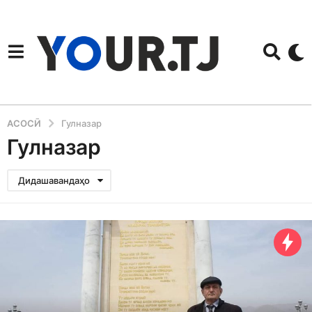
АСОСӢ
Гулназар
Гулназар
Дидашавандаҳо