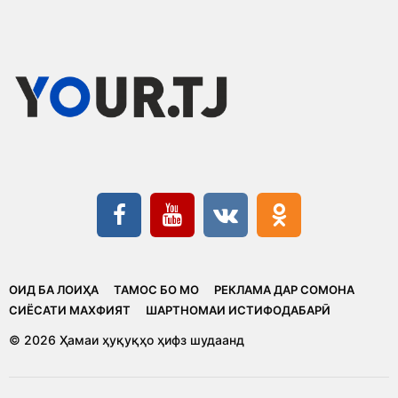
ОИД БА ЛОИҲА
ТАМОС БО МО
РЕКЛАМА ДАР СОМОНА
CИЁСАТИ МАХФИЯТ
ШАРТНОМАИ ИСТИФОДАБАРӢ
© 2026 Ҳамаи ҳуқуқҳо ҳифз шудаанд