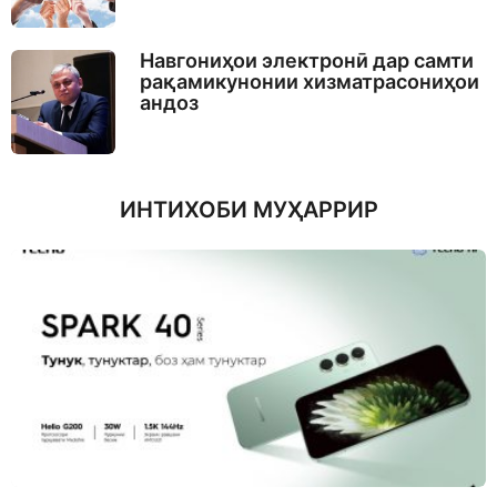
Навгониҳои электронӣ дар самти
рақамикунонии хизматрасониҳои
андоз
ИНТИХОБИ МУҲАРРИР