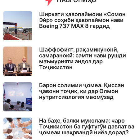
НАВГОНИҲО
Ширкати ҳавопаймоии «Сомон
Эйр» соҳиби ҳавопаймои нави
Boeing 737 MAX 8 гардид
Шаффофият, рақамикунонӣ,
самаранокӣ: самти нави рушди
маъмурияти андоз дар
Тоҷикистон
Барои солимии ҷомеа. Қиссаи
ҷавони тоҷик, ки дар Олмон
нутритсиология меомӯзад
На баҳс, балки муколама: чаро
Тоҷикистон ба гуфтугӯи давлат ва
ҷомеаи шаҳрвандӣ ниёз дорад?