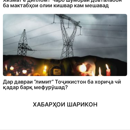
ба мактабҳои олии кишвар кам мешавад
Дар давраи “лимит” Тоҷикистон ба хориҷа чӣ
қадар барқ мефурӯшад?
ХАБАРҲОИ ШАРИКОН