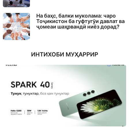
На баҳс, балки муколама: чаро
Тоҷикистон ба гуфтугӯи давлат ва
ҷомеаи шаҳрвандӣ ниёз дорад?
ИНТИХОБИ МУҲАРРИР