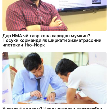
Дар ИМА чӣ тавр хона харидан мумкин?
Посухи корманди як ширкати хизматрасонии
ипотекии Ню-Йорк
Хизмат ё диплом? Чаро шумораи довталабон