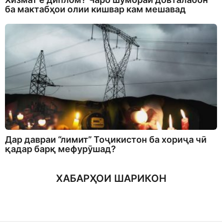
ба мактабҳои олии кишвар кам мешавад
Дар давраи “лимит” Тоҷикистон ба хориҷа чӣ
қадар барқ мефурӯшад?
ХАБАРҲОИ ШАРИКОН