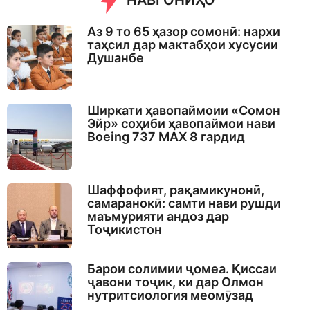
НАВГОНИҲО
Аз 9 то 65 ҳазор сомонӣ: нархи
таҳсил дар мактабҳои хусусии
Душанбе
Ширкати ҳавопаймоии «Сомон
Эйр» соҳиби ҳавопаймои нави
Boeing 737 MAX 8 гардид
Шаффофият, рақамикунонӣ,
самаранокӣ: самти нави рушди
маъмурияти андоз дар
Тоҷикистон
Барои солимии ҷомеа. Қиссаи
ҷавони тоҷик, ки дар Олмон
нутритсиология меомӯзад