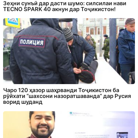
Зеҳни сунъӣ дар дасти шумо: силсилаи нави
TECNO SPARK 40 акнун дар Тоҷикистон!
Чаро 120 ҳазор шаҳрванди Тоҷикистон ба
рӯйхати “шахсони назоратшаванда” дар Русия
ворид шуданд