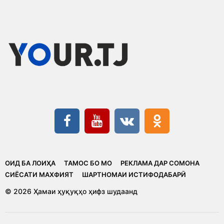
ОИД БА ЛОИҲА
ТАМОС БО МО
РЕКЛАМА ДАР СОМОНА
CИЁСАТИ МАХФИЯТ
ШАРТНОМАИ ИСТИФОДАБАРӢ
© 2026 Ҳамаи ҳуқуқҳо ҳифз шудаанд