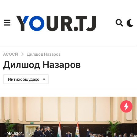
АСОСӢ
Дилшод Назаров
Дилшод Назаров
Интихобшудаҳо
5301
1