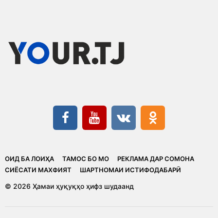
ОИД БА ЛОИҲА
ТАМОС БО МО
РЕКЛАМА ДАР СОМОНА
CИЁСАТИ МАХФИЯТ
ШАРТНОМАИ ИСТИФОДАБАРӢ
© 2026 Ҳамаи ҳуқуқҳо ҳифз шудаанд