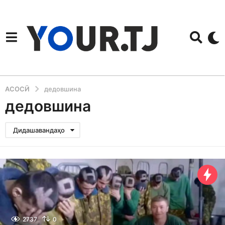
АСОСӢ
дедовшина
дедовшина
Дидашавандаҳо
2737
0