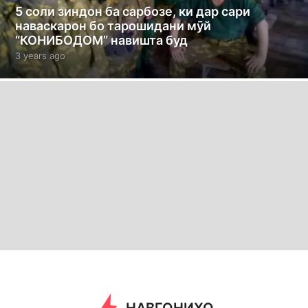
5 соли зиндон ба сарбозе, ки дар сари
наваскарон бо тарошидани мӯй
“КОНИБОДОМ” навишта буд
3 years ago
3
y
e
a
r
s
a
g
o