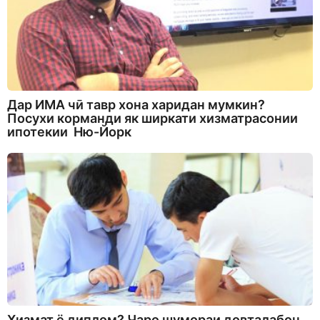
Дар ИМА чӣ тавр хона харидан мумкин?
Посухи корманди як ширкати хизматрасонии
ипотекии Ню-Йорк
Хизмат ё диплом? Чаро шумораи довталабон