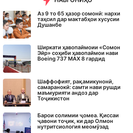
НАВГОНИҲО
Аз 9 то 65 ҳазор сомонӣ: нархи
таҳсил дар мактабҳои хусусии
Душанбе
Ширкати ҳавопаймоии «Сомон
Эйр» соҳиби ҳавопаймои нави
Boeing 737 MAX 8 гардид
Шаффофият, рақамикунонӣ,
самаранокӣ: самти нави рушди
маъмурияти андоз дар
Тоҷикистон
Барои солимии ҷомеа. Қиссаи
ҷавони тоҷик, ки дар Олмон
нутритсиология меомӯзад