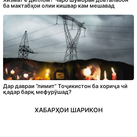
ба мактабҳои олии кишвар кам мешавад
Дар давраи “лимит” Тоҷикистон ба хориҷа чӣ
қадар барқ мефурӯшад?
ХАБАРҲОИ ШАРИКОН