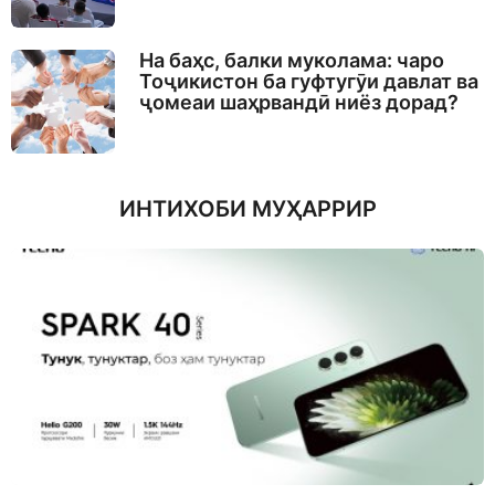
На баҳс, балки муколама: чаро
Тоҷикистон ба гуфтугӯи давлат ва
ҷомеаи шаҳрвандӣ ниёз дорад?
ИНТИХОБИ МУҲАРРИР