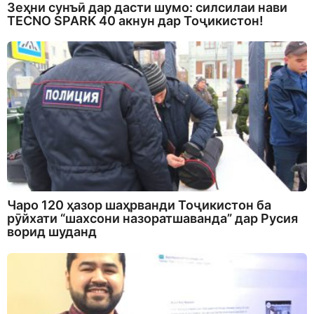
Зеҳни сунъӣ дар дасти шумо: силсилаи нави
TECNO SPARK 40 акнун дар Тоҷикистон!
Чаро 120 ҳазор шаҳрванди Тоҷикистон ба
рӯйхати “шахсони назоратшаванда” дар Русия
ворид шуданд