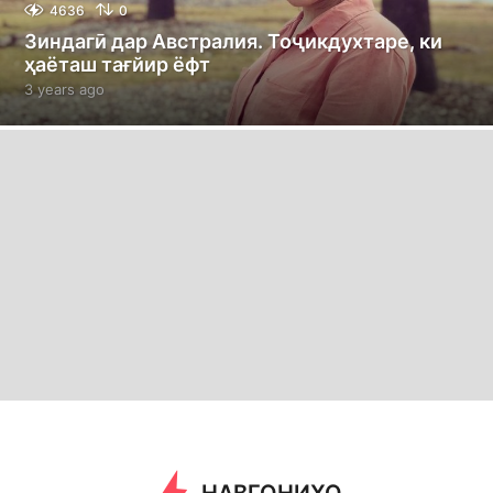
4636
0
Зиндагӣ дар Австралия. Тоҷикдухтаре, ки
ҳаёташ тағйир ёфт
3 years ago
3
y
e
a
r
s
a
g
o