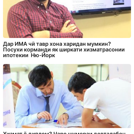
Дар ИМА чӣ тавр хона харидан мумкин?
Посухи корманди як ширкати хизматрасонии
ипотекии Ню-Йорк
Хизмат ё диплом? Чаро шумораи довталабон