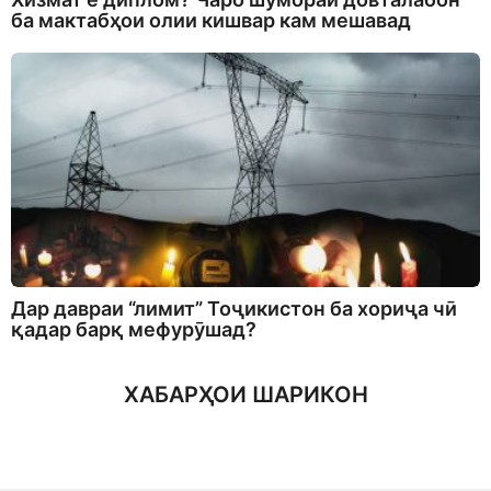
ба мактабҳои олии кишвар кам мешавад
Дар давраи “лимит” Тоҷикистон ба хориҷа чӣ
қадар барқ мефурӯшад?
ХАБАРҲОИ ШАРИКОН