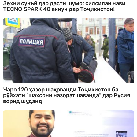
Зеҳни сунъӣ дар дасти шумо: силсилаи нави
TECNO SPARK 40 акнун дар Тоҷикистон!
Чаро 120 ҳазор шаҳрванди Тоҷикистон ба
рӯйхати “шахсони назоратшаванда” дар Русия
ворид шуданд