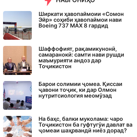
НАВГОНИҲО
Ширкати ҳавопаймоии «Сомон
Эйр» соҳиби ҳавопаймои нави
Boeing 737 MAX 8 гардид
Шаффофият, рақамикунонӣ,
самаранокӣ: самти нави рушди
маъмурияти андоз дар
Тоҷикистон
Барои солимии ҷомеа. Қиссаи
ҷавони тоҷик, ки дар Олмон
нутритсиология меомӯзад
На баҳс, балки муколама: чаро
Тоҷикистон ба гуфтугӯи давлат ва
ҷомеаи шаҳрвандӣ ниёз дорад?