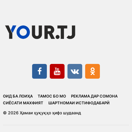
ОИД БА ЛОИҲА
ТАМОС БО МО
РЕКЛАМА ДАР СОМОНА
CИЁСАТИ МАХФИЯТ
ШАРТНОМАИ ИСТИФОДАБАРӢ
© 2026 Ҳамаи ҳуқуқҳо ҳифз шудаанд