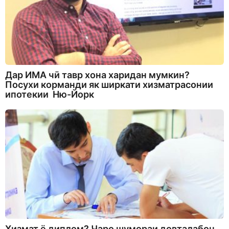
Дар ИМА чӣ тавр хона харидан мумкин?
Посухи корманди як ширкати хизматрасонии
ипотекии Ню-Йорк
Хизмат ё диплом? Чаро шумораи довталабон