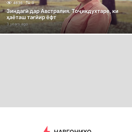
4636
0
Зиндагӣ дар Австралия. Тоҷикдухтаре, ки
ҳаёташ тағйир ёфт
3 years ago
3
y
e
a
r
s
a
g
o