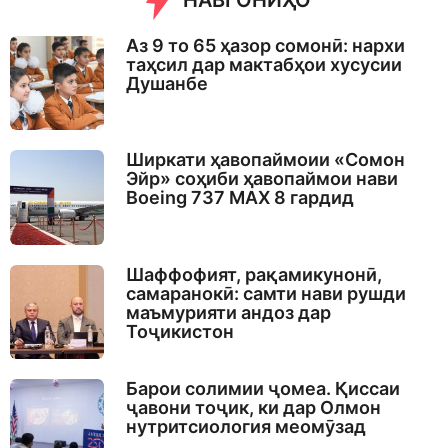
НАВГОНИҲО
Аз 9 то 65 ҳазор сомонӣ: нархи
таҳсил дар мактабҳои хусусии
Душанбе
Ширкати ҳавопаймоии «Сомон
Эйр» соҳиби ҳавопаймои нави
Boeing 737 MAX 8 гардид
Шаффофият, рақамикунонӣ,
самаранокӣ: самти нави рушди
маъмурияти андоз дар
Тоҷикистон
Барои солимии ҷомеа. Қиссаи
ҷавони тоҷик, ки дар Олмон
нутритсиология меомӯзад