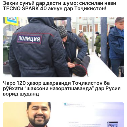
Зеҳни сунъӣ дар дасти шумо: силсилаи нави
TECNO SPARK 40 акнун дар Тоҷикистон!
Чаро 120 ҳазор шаҳрванди Тоҷикистон ба
рӯйхати “шахсони назоратшаванда” дар Русия
ворид шуданд