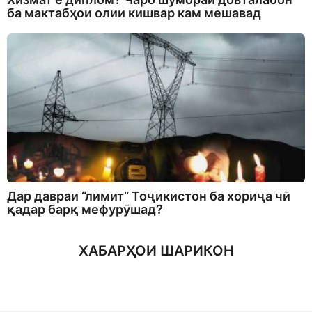
ба мактабҳои олии кишвар кам мешавад
Дар давраи “лимит” Тоҷикистон ба хориҷа чӣ
қадар барқ мефурӯшад?
ХАБАРҲОИ ШАРИКОН