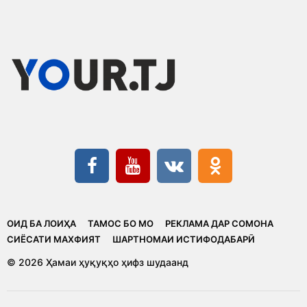
ОИД БА ЛОИҲА
ТАМОС БО МО
РЕКЛАМА ДАР СОМОНА
CИЁСАТИ МАХФИЯТ
ШАРТНОМАИ ИСТИФОДАБАРӢ
© 2026 Ҳамаи ҳуқуқҳо ҳифз шудаанд