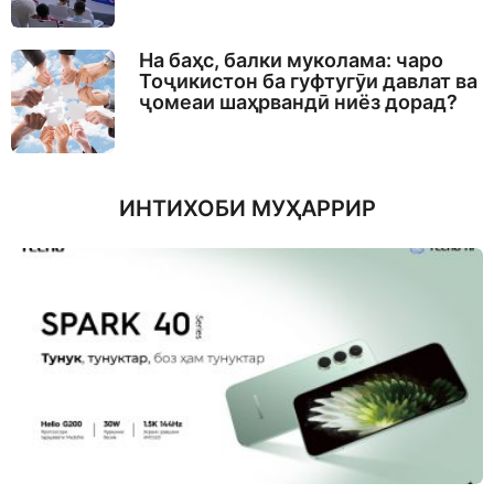
На баҳс, балки муколама: чаро
Тоҷикистон ба гуфтугӯи давлат ва
ҷомеаи шаҳрвандӣ ниёз дорад?
ИНТИХОБИ МУҲАРРИР