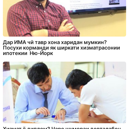
Дар ИМА чӣ тавр хона харидан мумкин?
Посухи корманди як ширкати хизматрасонии
ипотекии Ню-Йорк
Хизмат ё диплом? Чаро шумораи довталабон