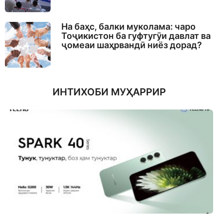
На баҳс, балки муколама: чаро
Тоҷикистон ба гуфтугӯи давлат ва
ҷомеаи шаҳрвандӣ ниёз дорад?
ИНТИХОБИ МУҲАРРИР