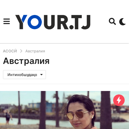
АСОСӢ
Австралия
Австралия
Интихобшудаҳо