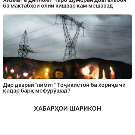
ба мактабҳои олии кишвар кам мешавад
Дар давраи “лимит” Тоҷикистон ба хориҷа чӣ
қадар барқ мефурӯшад?
ХАБАРҲОИ ШАРИКОН