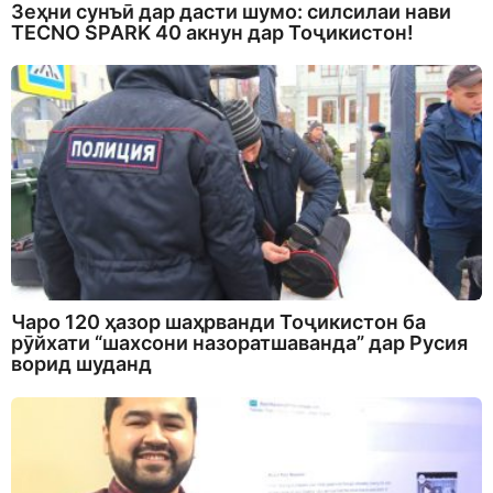
Зеҳни сунъӣ дар дасти шумо: силсилаи нави
TECNO SPARK 40 акнун дар Тоҷикистон!
Чаро 120 ҳазор шаҳрванди Тоҷикистон ба
рӯйхати “шахсони назоратшаванда” дар Русия
ворид шуданд