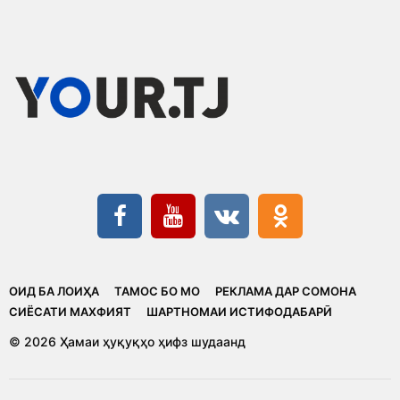
ОИД БА ЛОИҲА
ТАМОС БО МО
РЕКЛАМА ДАР СОМОНА
CИЁСАТИ МАХФИЯТ
ШАРТНОМАИ ИСТИФОДАБАРӢ
© 2026 Ҳамаи ҳуқуқҳо ҳифз шудаанд