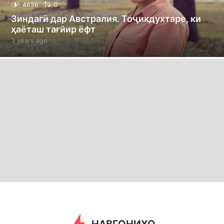
4636
0
Зиндагӣ дар Австралия. Тоҷикдухтаре, ки
ҳаёташ тағйир ёфт
3 years ago
3
y
e
a
r
s
a
g
o