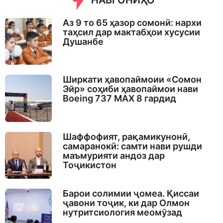
НАВГОНИҲО
Аз 9 то 65 ҳазор сомонӣ: нархи
таҳсил дар мактабҳои хусусии
Душанбе
Ширкати ҳавопаймоии «Сомон
Эйр» соҳиби ҳавопаймои нави
Boeing 737 MAX 8 гардид
Шаффофият, рақамикунонӣ,
самаранокӣ: самти нави рушди
маъмурияти андоз дар
Тоҷикистон
Барои солимии ҷомеа. Қиссаи
ҷавони тоҷик, ки дар Олмон
нутритсиология меомӯзад