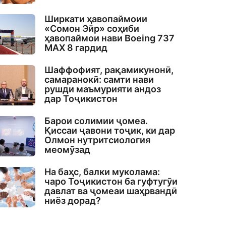
Ширкати ҳавопаймоии
«Сомон Эйр» соҳиби
ҳавопаймои нави Boeing 737
MAX 8 гардид
Шаффофият, рақамикунонӣ,
самаранокӣ: самти нави
рушди маъмурияти андоз
дар Тоҷикистон
Барои солимии ҷомеа.
Қиссаи ҷавони тоҷик, ки дар
Олмон нутритсиология
меомӯзад
На баҳс, балки муколама:
чаро Тоҷикистон ба гуфтугӯи
давлат ва ҷомеаи шаҳрвандӣ
ниёз дорад?