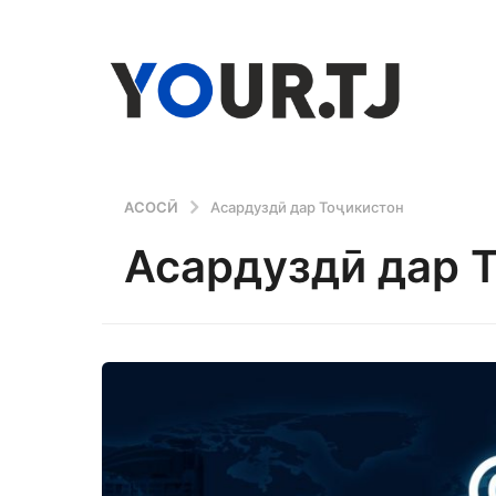
АСОСӢ
Асардуздӣ дар Тоҷикистон
Асардуздӣ дар 