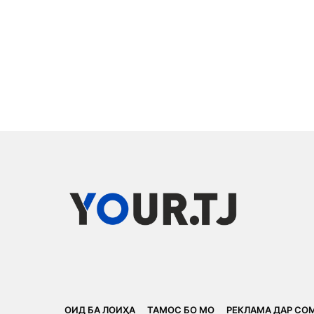
ОИД БА ЛОИҲА
ТАМОС БО МО
РЕКЛАМА ДАР СО