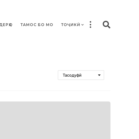
ДЕРҲО
ТАМОС БО МО
ТОҶИКӢ
Тасодуфӣ