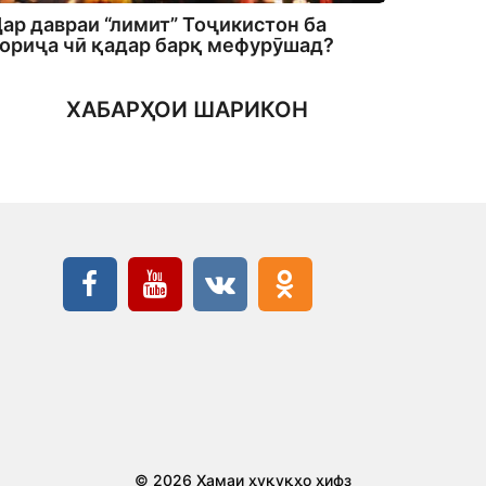
ар давраи “лимит” Тоҷикистон ба
ориҷа чӣ қадар барқ мефурӯшад?
ХАБАРҲОИ ШАРИКОН
© 2026 Ҳамаи ҳуқуқҳо ҳифз