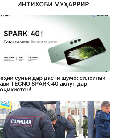
ИНТИХОБИ МУҲАРРИР
еҳни сунъӣ дар дасти шумо: силсилаи
ави TECNO SPARK 40 акнун дар
оҷикистон!