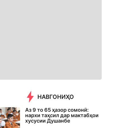
НАВГОНИҲО
Аз 9 то 65 ҳазор сомонӣ:
нархи таҳсил дар мактабҳои
хусусии Душанбе