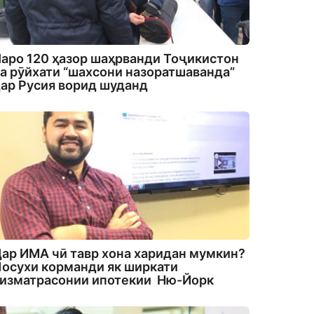
аро 120 ҳазор шаҳрванди Тоҷикистон
а рӯйхати “шахсони назоратшаванда”
ар Русия ворид шуданд
ар ИМА чӣ тавр хона харидан мумкин?
осухи корманди як ширкати
изматрасонии ипотекии Ню-Йорк