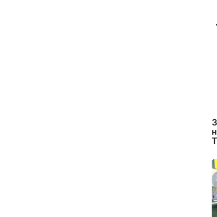
З
н
Т