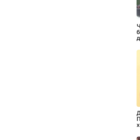
Ч
б
д
Д
П
х