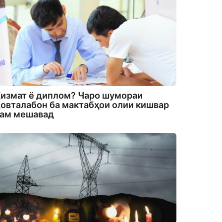
измат ё диплом? Чаро шумораи
овталабон ба мактабҳои олии кишвар
кам мешавад