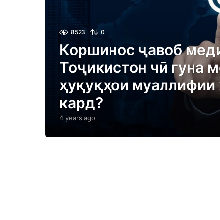
8523
0
Коршинос ҷавоб меди
Тоҷикистон чӣ гуна м
ҳуқуқҳои муаллифии
кард?
4 years ago
4
y
e
a
r
s
a
g
o