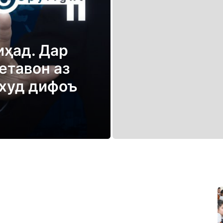
ҳад. Дар
етавон аз
 худ дифоъ