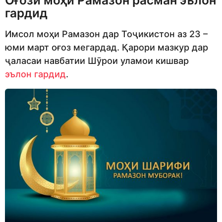
гардид
Имсол моҳи Рамазон дар Тоҷикистон аз 23 –
юми март оғоз мегардад. Қарори мазкур дар
ҷаласаи навбатии Шӯрои уламои кишвар
эълон гардид
.