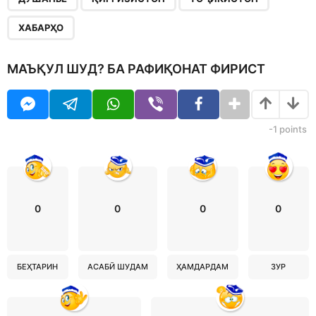
ХАБАРҲО
МАЪҚУЛ ШУД? БА РАФИҚОНАТ ФИРИСТ
-1
points
0
0
0
0
БЕҲТАРИН
АСАБӢ ШУДАМ
ҲАМДАРДАМ
ЗУР