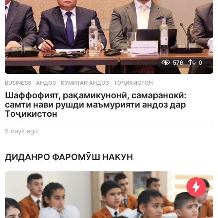
576
0
BUSINESS
АНДОЗ
,
КУМИТАИ АНДОЗ
,
ТОҶИКИСТОН
Шаффофият, рақамикунонӣ, самаранокӣ:
самти нави рушди маъмурияти андоз дар
Тоҷикистон
5 days ago
5
d
a
ДИДАНРО ФАРОМӮШ НАКУН
y
s
a
g
o