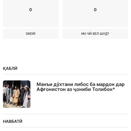
0
0
ОКЕЙ!
ИН ЧӢ ХЕЛ ШУД?
ҚАБЛӢ
Манъи дӯхтани либос ба мардон дар
Афғонистон аз ҷониби Толибон*
НАВБАТӢ