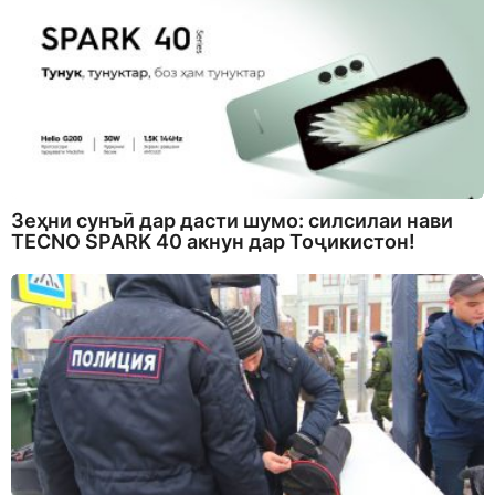
Зеҳни сунъӣ дар дасти шумо: силсилаи нави
TECNO SPARK 40 акнун дар Тоҷикистон!