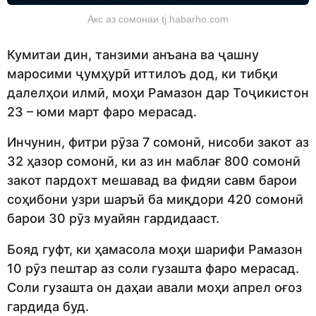
Акс аз сомонаи tj.habarho.com
Кумитаи дин, танзими анъана ва ҷашну
маросими ҷумҳурӣ иттилоъ дод, ки тибқи
далелҳои илмӣ, моҳи Рамазон дар Тоҷикистон
23 – юми март фаро мерасад.
Инчунин, фитри рӯза 7 сомонӣ, нисоби закот аз
32 ҳазор сомонӣ, ки аз ин маблағ 800 сомонӣ
закот пардохт мешавад ва фидяи савм барои
соҳибони узри шаръӣ ба миқдори 420 сомонӣ
барои 30 рӯз муайян гардидааст.
Бояд гуфт, ки ҳамасола моҳи шарифи Рамазон
10 рӯз пештар аз соли гузашта фаро мерасад.
Соли гузашта он даҳаи авали моҳи апрел оғоз
гардида буд.