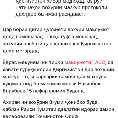
Қирғизистон хабар медиҳад, аз рӯи
натиҷаҳои вохӯрии мазкур протоколи
дахлдор ба имзо расидааст.
Дар бораи дигар ҷузъиёти вохӯрӣ маълумот
дода намешавад. Танҳо гуфта мешавад,
вохӯрии навбатӣ дар қаламрави Қирғизистон
доир мегардад.
Ёдрас мекунем, ки тибқи
маълумоти ТАСС
, ба
ҳайати гурӯҳи кории Қирғизистон дар вохӯрии
мазкур таҳти сарварии намояндаи махсуси
ҳукумат оид ба масоили марзӣ Назирбек
Борубаев 15 нафар шомил буданд.
Ахиран ин вохӯрии 8-уми ҷонибҳо буда,
қаблан Раиси Кумитаи давлатии идораи замин
ва геодезияи Тоҷикистон Ориф