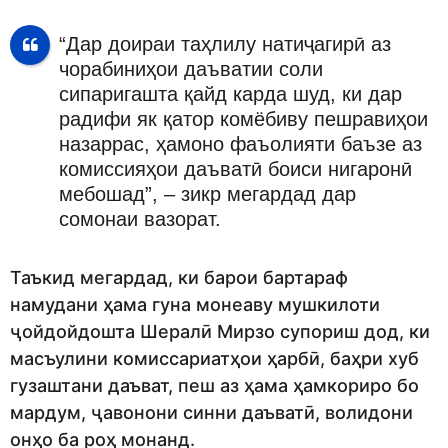
“Дар доираи таҳлилу натиҷагирӣ аз
чорабиниҳои даъватии соли
сипаригашта қайд карда шуд, ки дар
радифи як қатор комёбиву пешравиҳои
назаррас, ҳамоно фаъолияти баъзе аз
комиссияҳои даъватӣ боиси нигаронӣ
мебошад”, – зикр мегардад дар
сомонаи вазорат.
Таъкид мегардад, ки барои бартараф
намудани ҳама гуна монеаву мушкилоти
ҷойдойдошта Шералӣ Мирзо супориш дод, ки
масъулини комиссариатҳои ҳарбӣ, баҳри хуб
гузаштани даъват, пеш аз ҳама ҳамкориро бо
мардум, ҷавонони синни даъватӣ, волидони
онҳо ба роҳ монанд.