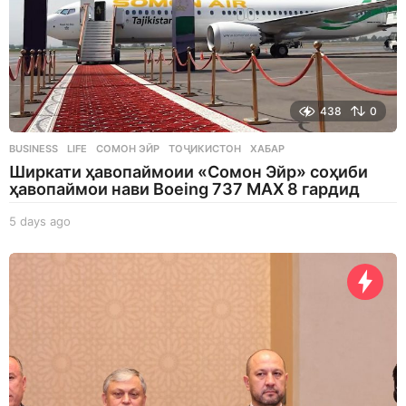
438
0
BUSINESS
,
LIFE
СОМОН ЭЙР
,
ТОҶИКИСТОН
,
ХАБАР
Ширкати ҳавопаймоии «Сомон Эйр» соҳиби
ҳавопаймои нави Boeing 737 MAX 8 гардид
5 days ago
5
d
a
y
s
a
g
o