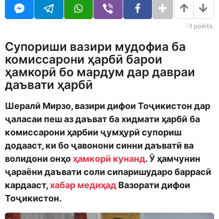
o
r
d
s
m
a
-1
points
o
g
n
o
Супориши вазири мудофиа ба
комиссарони ҳарбӣ барои
ҳамкорӣ бо мардум дар давраи
даъвати ҳарбӣ
Шералӣ Мирзо, вазири дифои Тоҷикистон дар
ҷаласаи пеш аз даъват ба хидмати ҳарбӣ
ба
комиссарони ҳарбии ҷумҳурӣ супориш
додааст,
ки
бо ҷавонони синни даъватӣ ва
волидони онҳо
ҳамкорӣ кунанд
.
Ӯ ҳамчунин
ҷараёни даъвати соли сипаришударо баррасӣ
карда
аст
,
хабар медиҳад
Вазорати дифои
Тоҷикистон.