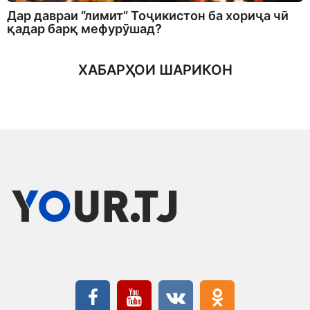
Дар давраи “лимит” Тоҷикистон ба хориҷа чӣ
қадар барқ мефурӯшад?
ХАБАРҲОИ ШАРИКОН