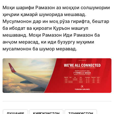
Моҳи шарифи Рамазон аз моҳҳои солшумории
ҳиҷрии қамарӣ шуморида мешавад.
Мусулмонон дар ин моҳ рӯза гирифта, бештар
ба ибодат ва қироати Қуръон машғул
мешаванд. Моҳи Рамазон Иди Рамазон ба
анҷом мерасад, ки иди бузургу муҳими
мусалмонон ба шумор меравад.
,
,
,
ДУШАНБЕ
ҚИРҒИЗИСТОН
ТОҶИКИСТОН