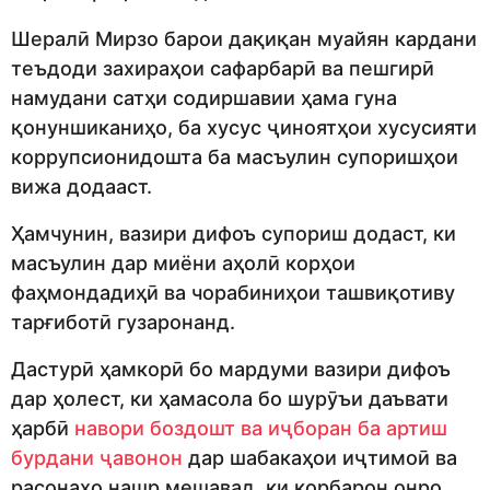
Шералӣ Мирзо барои дақиқан муайян кардани
теъдоди захираҳои сафарбарӣ ва пешгирӣ
намудани сатҳи содиршавии ҳама гуна
қонуншиканиҳо, ба хусус ҷиноятҳои хусусияти
коррупсионидошта ба масъулин супоришҳои
вижа додааст.
Ҳамчунин, вазири дифоъ супориш додаст, ки
масъулин дар миёни аҳолӣ корҳои
фаҳмондадиҳӣ ва чорабиниҳои ташвиқотиву
тарғиботӣ гузаронанд.
Дастурӣ ҳамкорӣ бо мардуми вазири дифоъ
дар ҳолест, ки ҳамасола бо шурӯъи даъвати
ҳарбӣ
навори боздошт ва иҷборан ба артиш
бурдани ҷавонон
дар шабакаҳои иҷтимоӣ ва
расонаҳо нашр мешавад, ки корбарон онро