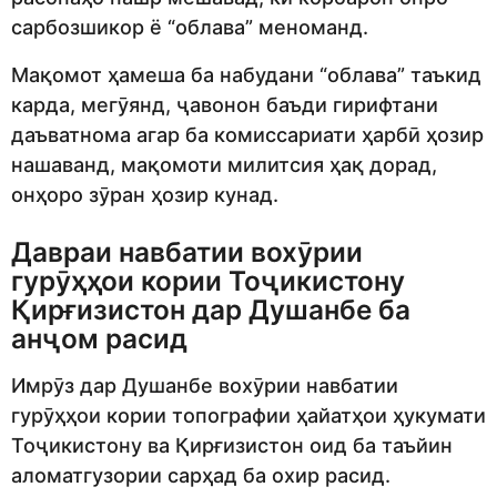
сарбозшикор ё “облава” меноманд.
Мақомот ҳамеша ба набудани “облава” таъкид
карда, мегӯянд, ҷавонон баъди гирифтани
даъватнома агар ба комиссариати ҳарбӣ ҳозир
нашаванд, мақомоти милитсия ҳақ дорад,
онҳоро зӯран ҳозир кунад.
Давраи навбатии вохӯрии
гурӯҳҳои кории Тоҷикистону
Қирғизистон дар Душанбе ба
анҷом расид
Имрӯз дар Душанбе вохӯрии навбатии
гурӯҳҳои кории топографии ҳайатҳои ҳукумати
Тоҷикистону ва Қирғизистон оид ба таъйин
аломатгузории сарҳад ба охир расид.