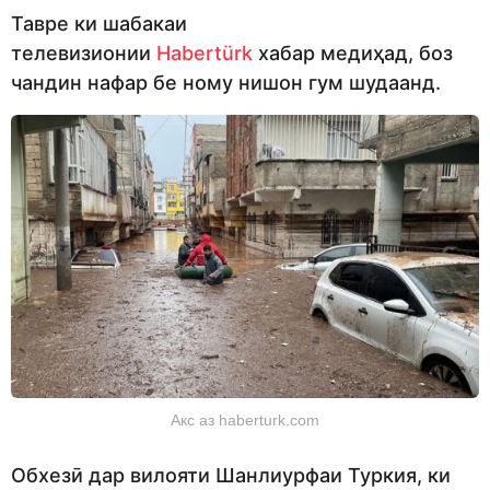
Тавре ки шабакаи
телевизионии
Habertürk
хабар медиҳад, боз
чандин нафар бе ному нишон гум шудаанд.
Акс аз haberturk.com
Обхезӣ дар вилояти Шанлиурфаи Туркия, ки