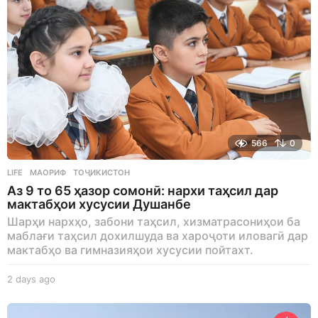
566
0
LIFE
МАОРИФ
,
ТОҶИКИСТОН
Аз 9 то 65 ҳазор сомонӣ: нархи таҳсил дар
мактабҳои хусусии Душанбе
Шарҳи нархҳо, забони таҳсил, хизматрасониҳои ба
маблағи таҳсил дохилшуда ва хароҷоти иловагӣ дар
мактабҳо ва гимназияҳои хусусии пойтахт.
2 days ago
2
d
a