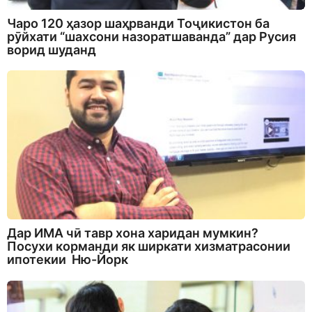
Чаро 120 ҳазор шаҳрванди Тоҷикистон ба
рӯйхати “шахсони назоратшаванда” дар Русия
ворид шуданд
Дар ИМА чӣ тавр хона харидан мумкин?
Посухи корманди як ширкати хизматрасонии
ипотекии Ню-Йорк