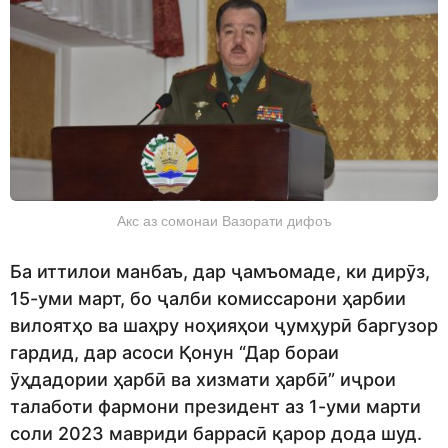
Акс аз сомонаи Вазорати дифоъ
Ба иттилои манбаъ, дар ҷамъомаде, ки дирӯз,
15-уми март, бо ҷалби комиссарони ҳарбии
вилоятҳо ва шаҳру ноҳияҳои ҷумҳурӣ баргузор
гардид, дар асоси Қонун “Дар бораи
ӯҳдадории ҳарбӣ ва хизмати ҳарбӣ” иҷрои
талаботи фармони президент аз 1-уми марти
соли 2023 мавриди баррасӣ қарор дода шуд.