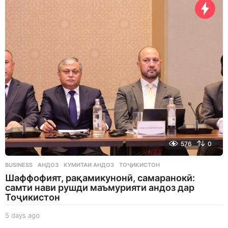
y
s
a
g
o
576
0
BUSINESS
АНДОЗ
,
КУМИТАИ АНДОЗ
,
ТОҶИКИСТОН
Шаффофият, рақамикунонӣ, самаранокӣ:
самти нави рушди маъмурияти андоз дар
Тоҷикистон
5 days ago
5
d