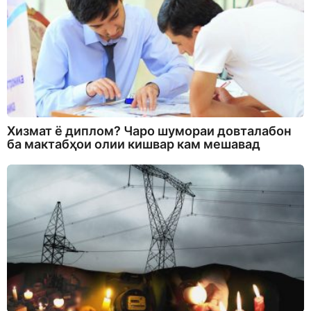
Хизмат ё диплом? Чаро шумораи довталабон
ба мактабҳои олии кишвар кам мешавад