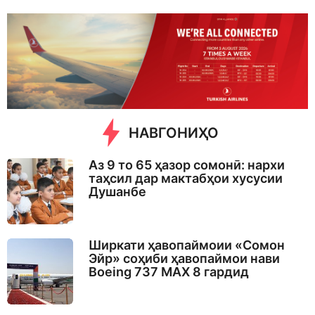
a
y
s
a
g
o
НАВГОНИҲО
Аз 9 то 65 ҳазор сомонӣ: нархи
таҳсил дар мактабҳои хусусии
Душанбе
Ширкати ҳавопаймоии «Сомон
Эйр» соҳиби ҳавопаймои нави
Boeing 737 MAX 8 гардид