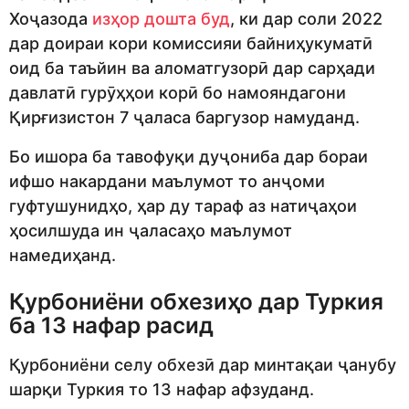
Хоҷазода
изҳор дошта буд
, ки дар соли 2022
дар доираи кори комиссияи байниҳукуматӣ
оид ба таъйин ва аломатгузорӣ дар сарҳади
давлатӣ гурӯҳҳои корӣ бо намояндагони
Қирғизистон 7 ҷаласа баргузор намуданд.
Бо ишора ба тавофуқи дуҷониба дар бораи
ифшо накардани маълумот то анҷоми
гуфтушунидҳо, ҳар ду тараф аз натиҷаҳои
ҳосилшуда ин ҷаласаҳо маълумот
намедиҳанд.
Қурбониёни обхезиҳо дар Туркия
ба 13 нафар расид
Қурбониёни селу обхезӣ дар минтақаи ҷанубу
шарқи Туркия то 13 нафар афзуданд.