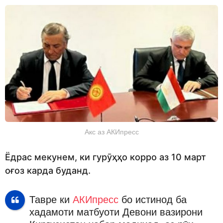
Акс аз АКИпресс
Ёдрас мекунем, ки гурӯҳҳо корро аз 10 март
оғоз карда буданд.
Тавре ки
АКИпресс
бо истинод ба
хадамоти матбуоти Девони вазирони