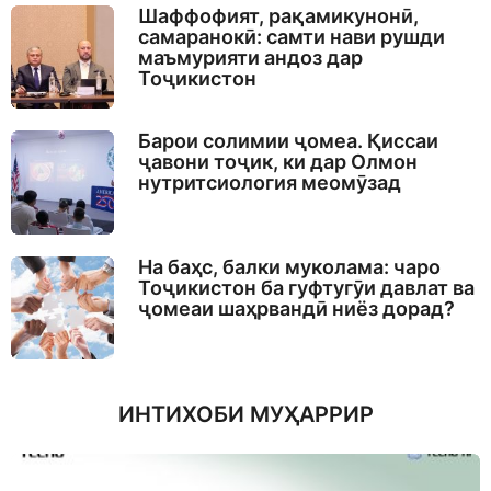
Шаффофият, рақамикунонӣ,
самаранокӣ: самти нави рушди
маъмурияти андоз дар
Тоҷикистон
Барои солимии ҷомеа. Қиссаи
ҷавони тоҷик, ки дар Олмон
нутритсиология меомӯзад
На баҳс, балки муколама: чаро
Тоҷикистон ба гуфтугӯи давлат ва
ҷомеаи шаҳрвандӣ ниёз дорад?
ИНТИХОБИ МУҲАРРИР