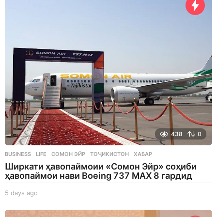
y
s
a
g
o
438
0
BUSINESS
,
LIFE
СОМОН ЭЙР
,
ТОҶИКИСТОН
,
ХАБАР
Ширкати ҳавопаймоии «Сомон Эйр» соҳиби
ҳавопаймои нави Boeing 737 MAX 8 гардид
5 days ago
5
d
a