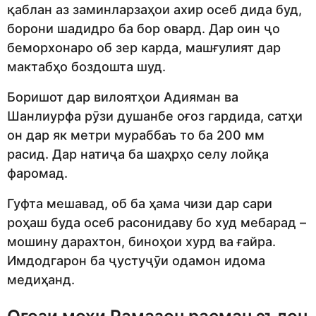
қаблан аз заминларзаҳои ахир осеб дида буд,
борони шадидро ба бор овард. Дар оин ҷо
беморхонаро об зер карда, машғулият дар
мактабҳо боздошта шуд.
Боришот дар вилоятҳои Адияман ва
Шанлиурфа рӯзи душанбе оғоз гардида, сатҳи
он дар як метри мураббаъ то ба 200 мм
расид. Дар натиҷа ба шаҳрҳо селу лойқа
фаромад.
Гуфта мешавад, об ба ҳама чизи дар сари
роҳаш буда осеб расонидаву бо худ мебарад –
мошину дарахтон, биноҳои хурд ва ғайра.
Имдодгарон ба ҷустуҷӯи одамон идома
медиҳанд.
Оғози моҳи Рамазон расман эълон