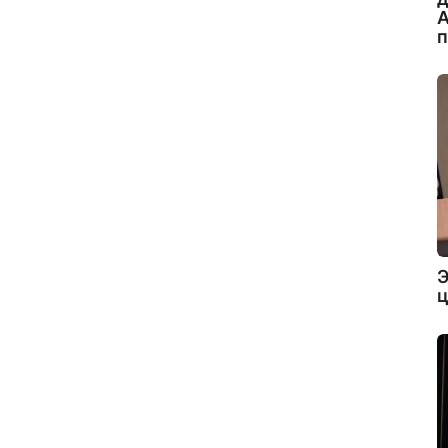
А
Э
ц