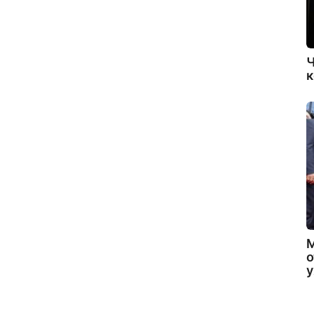
Ч
к
о