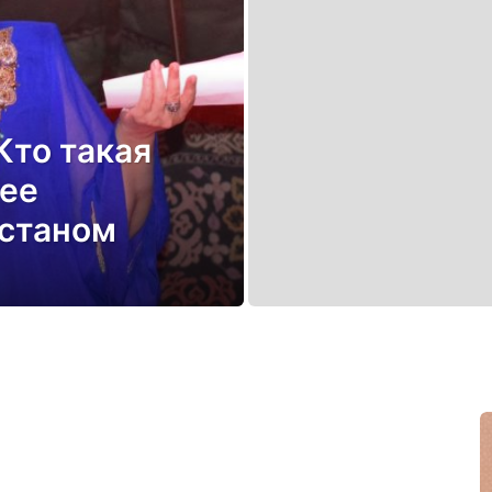
Кто такая
 ее
истаном