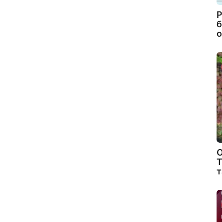
Р
б
о
О
Т
т