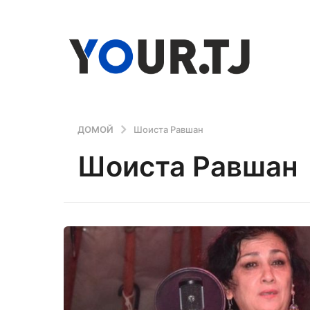
ДОМОЙ
Шоиста Равшан
Шоиста Равшан