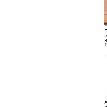
П
э
н
A