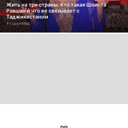
Жить на три страны. Кто такая Шоиста
Равшан и что ее связывает с
Таджикистаном
4 года назад
4
г
о
д
а
н
а
з
а
д