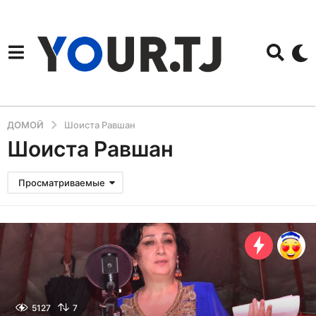
ДОМОЙ
Шоиста Равшан
Шоиста Равшан
Просматриваемые
5127
7