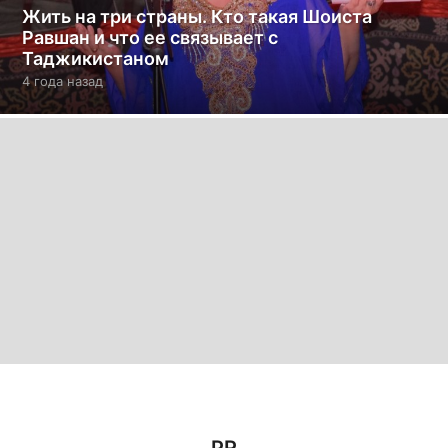
Жить на три страны. Кто такая Шоиста
Равшан и что ее связывает с
Таджикистаном
4 года назад
4
г
о
д
а
н
а
з
а
д