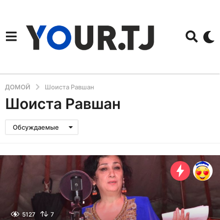
ДОМОЙ
Шоиста Равшан
Шоиста Равшан
Обсуждаемые
5127
7