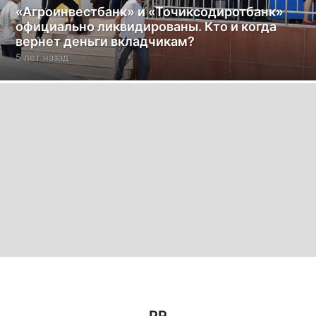
«Агроинвестбанк» и «Точиксодиротбанк»
официально ликвидированы. Кто и когда
вернет деньги вкладчикам?
5 лет назад
5
л
е
т
н
а
з
а
д