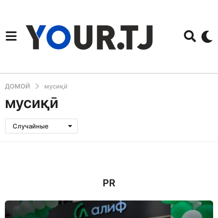
ДОМОЙ
мусиқӣ
мусиқӣ
Случайные
PR