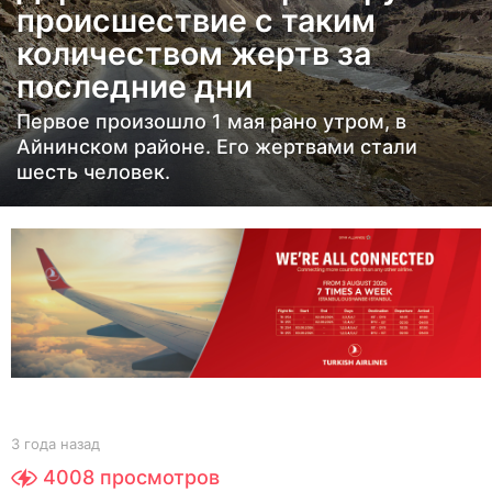
происшествие с таким
н
количеством жертв за
а
з
последние дни
а
Первое произошло 1 мая рано утром, в
д
Айнинском районе. Его жертвами стали
3
шесть человек.
г
о
д
а
н
а
з
а
д
b
3 года назад
3
y
г
4008
просмотров
Y
о