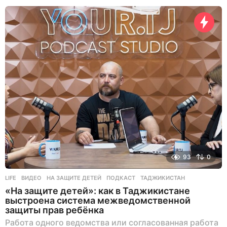
ь
н
а
з
а
д
93
0
LIFE
ВИДЕО
,
НА ЗАЩИТЕ ДЕТЕЙ
,
ПОДКАСТ
,
ТАДЖИКИСТАН
«На защите детей»: как в Таджикистане
выстроена система межведомственной
защиты прав ребёнка
Работа одного ведомства или согласованная работа