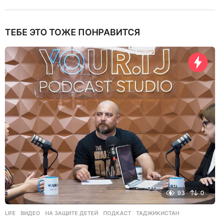
ТЕБЕ ЭТО ТОЖЕ ПОНРАВИТСЯ
93
0
LIFE
ВИДЕО
,
НА ЗАЩИТЕ ДЕТЕЙ
,
ПОДКАСТ
,
ТАДЖИКИСТАН