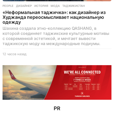
PEOPLE
ДИЗАЙНЕР
,
ИСТОРИЯ
,
МОДА
,
ТАДЖИКИСТАН
«Неформальная таджичка»: как дизайнер из
Худжанда переосмысливает национальную
одежду
Шахина создала этно-коллекцию QASHANG, в
которой соединяет таджикские культурные мотивы
с современной эстетикой, и мечтает вывести
таджикскую моду на международные подиумы.
12 часов назад
1
2
ч
а
с
о
в
н
а
з
а
д
PR