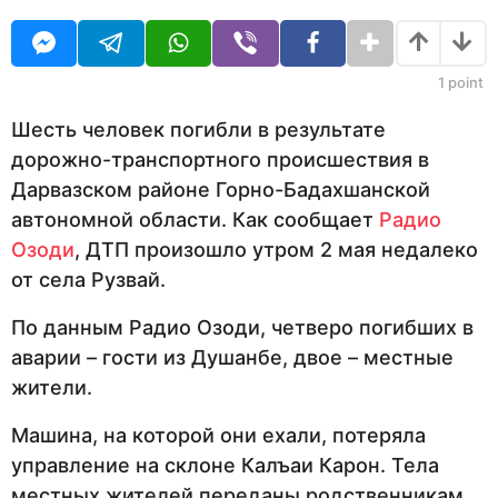
O
д
U
а
R
н
а
1
point
з
а
Шесть человек погибли в результате
д
дорожно-транспортного происшествия в
Дарвазском районе Горно-Бадахшанской
автономной области. Как сообщает
Радио
Озоди
, ДТП произошло утром 2 мая недалеко
от села Рузвай.
По данным Радио Озоди, четверо погибших в
аварии – гости из Душанбе, двое – местные
жители.
Машина, на которой они ехали, потеряла
управление на склоне Калъаи Карон. Тела
местных жителей переданы родственникам,