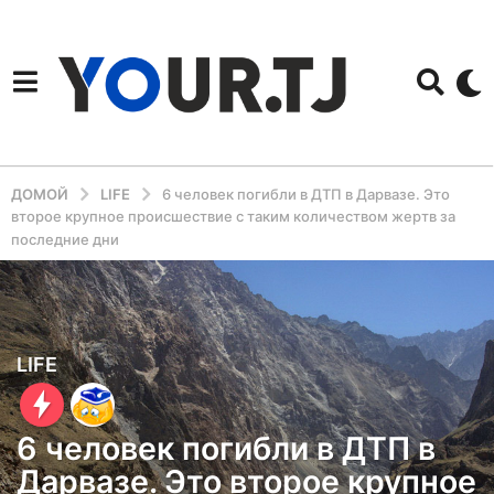
ДОМОЙ
LIFE
6 человек погибли в ДТП в Дарвазе. Это
второе крупное происшествие с таким количеством жертв за
последние дни
3
LIFE
г
о
6 человек погибли в ДТП в
д
Дарвазе. Это второе крупное
а