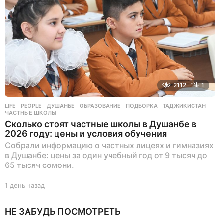
з
а
д
2112
1
LIFE
,
PEOPLE
ДУШАНБЕ
,
ОБРАЗОВАНИЕ
,
ПОДБОРКА
,
ТАДЖИКИСТАН
,
ЧАСТНЫЕ ШКОЛЫ
Сколько стоят частные школы в Душанбе в
2026 году: цены и условия обучения
Собрали информацию о частных лицеях и гимназиях
в Душанбе: цены за один учебный год от 9 тысяч до
65 тысяч сомони.
1 день назад
1
д
е
НЕ ЗАБУДЬ ПОСМОТРЕТЬ
н