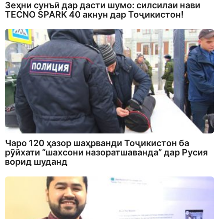
Зеҳни сунъӣ дар дасти шумо: силсилаи нави
TECNO SPARK 40 акнун дар Тоҷикистон!
Чаро 120 ҳазор шаҳрванди Тоҷикистон ба
рӯйхати “шахсони назоратшаванда” дар Русия
ворид шуданд