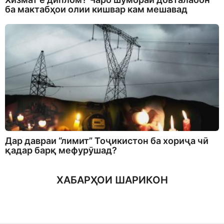
ба мактабҳои олии кишвар кам мешавад
Дар давраи “лимит” Тоҷикистон ба хориҷа чӣ
қадар барқ мефурӯшад?
ХАБАРҲОИ ШАРИКОН