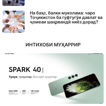
На баҳс, балки муколама: чаро
Тоҷикистон ба гуфтугӯи давлат ва
ҷомеаи шаҳрвандӣ ниёз дорад?
ИНТИХОБИ МУҲАРРИР