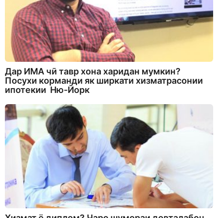
Дар ИМА чӣ тавр хона харидан мумкин?
Посухи корманди як ширкати хизматрасонии
ипотекии Ню-Йорк
Хизмат ё диплом? Чаро шумораи довталабон