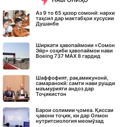
НАВГОНИҲО
g
o
Аз 9 то 65 ҳазор сомонӣ: нархи
таҳсил дар мактабҳои хусусии
Душанбе
Ширкати ҳавопаймоии «Сомон
Эйр» соҳиби ҳавопаймои нави
Boeing 737 MAX 8 гардид
Шаффофият, рақамикунонӣ,
самаранокӣ: самти нави рушди
маъмурияти андоз дар
Тоҷикистон
Барои солимии ҷомеа. Қиссаи
ҷавони тоҷик, ки дар Олмон
нутритсиология меомӯзад