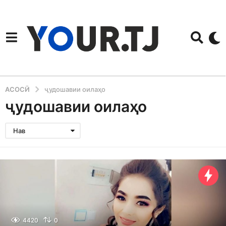
АСОСӢ
ҷудошавии оилаҳо
ҷудошавии оилаҳо
Нав
4420
0