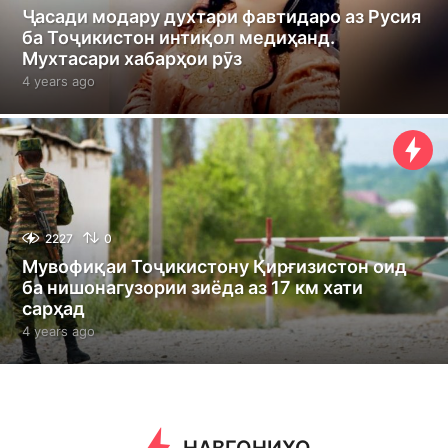
Ҷасади модару духтари фавтидаро аз Русия
ба Тоҷикистон интиқол медиҳанд.
Мухтасари хабарҳои рӯз
4 years ago
4
y
e
a
r
s
a
g
o
2227
0
Мувофиқаи Тоҷикистону Қирғизистон оид
ба нишонагузории зиёда аз 17 км хати
сарҳад
4 years ago
4
y
e
a
r
s
a