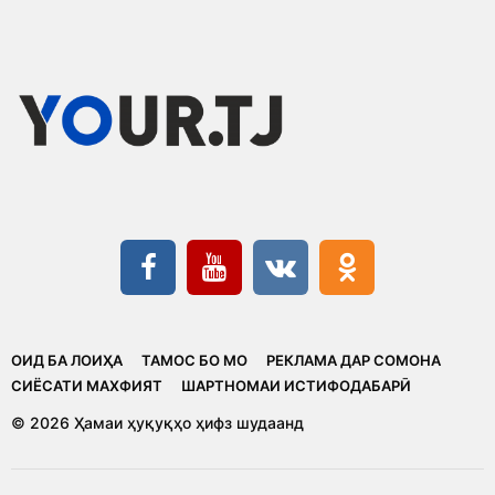
ОИД БА ЛОИҲА
ТАМОС БО МО
РЕКЛАМА ДАР СОМОНА
CИЁСАТИ МАХФИЯТ
ШАРТНОМАИ ИСТИФОДАБАРӢ
© 2026 Ҳамаи ҳуқуқҳо ҳифз шудаанд