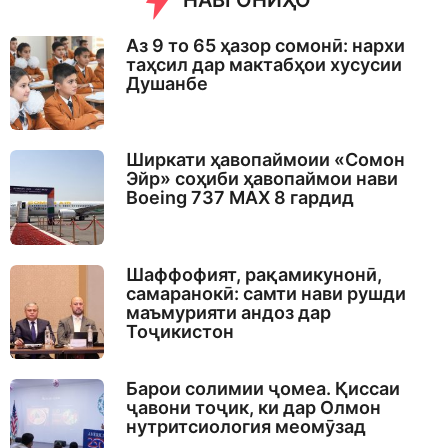
НАВГОНИҲО
g
o
Аз 9 то 65 ҳазор сомонӣ: нархи
таҳсил дар мактабҳои хусусии
Душанбе
Ширкати ҳавопаймоии «Сомон
Эйр» соҳиби ҳавопаймои нави
Boeing 737 MAX 8 гардид
Шаффофият, рақамикунонӣ,
самаранокӣ: самти нави рушди
маъмурияти андоз дар
Тоҷикистон
Барои солимии ҷомеа. Қиссаи
ҷавони тоҷик, ки дар Олмон
нутритсиология меомӯзад