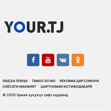
ОИД БА ЛОИҲА
ТАМОС БО МО
РЕКЛАМА ДАР СОМОНА
CИЁСАТИ МАХФИЯТ
ШАРТНОМАИ ИСТИФОДАБАРӢ
© 2026 Ҳамаи ҳуқуқҳо ҳифз шудаанд