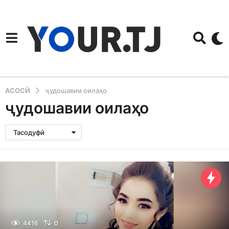
АСОСӢ
ҷудошавии оилаҳо
ҷудошавии оилаҳо
Тасодуфӣ
4416
0