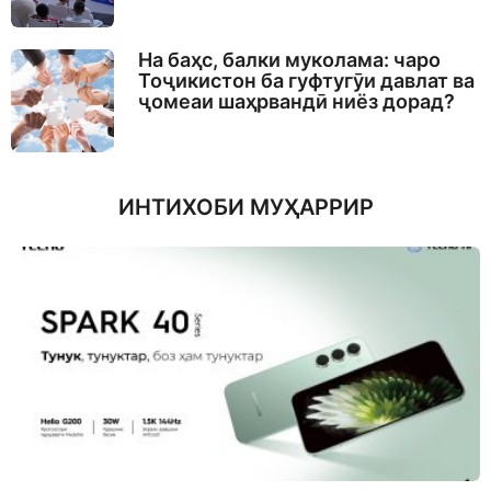
На баҳс, балки муколама: чаро
Тоҷикистон ба гуфтугӯи давлат ва
ҷомеаи шаҳрвандӣ ниёз дорад?
ИНТИХОБИ МУҲАРРИР