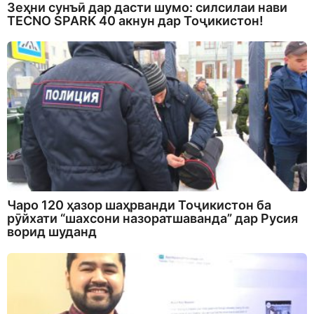
Зеҳни сунъӣ дар дасти шумо: силсилаи нави
TECNO SPARK 40 акнун дар Тоҷикистон!
Чаро 120 ҳазор шаҳрванди Тоҷикистон ба
рӯйхати “шахсони назоратшаванда” дар Русия
ворид шуданд