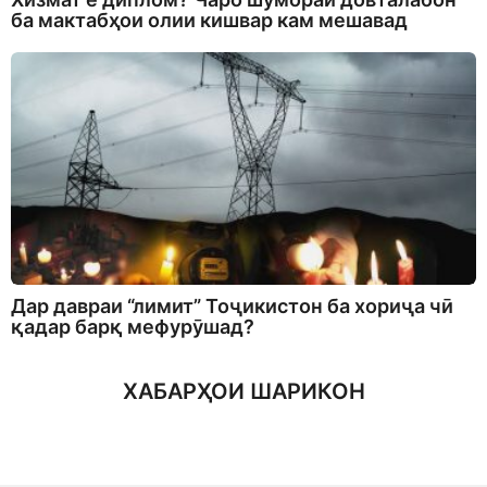
ба мактабҳои олии кишвар кам мешавад
Дар давраи “лимит” Тоҷикистон ба хориҷа чӣ
қадар барқ мефурӯшад?
ХАБАРҲОИ ШАРИКОН