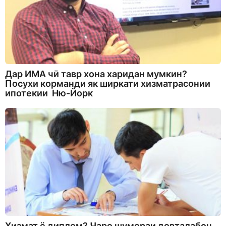
Дар ИМА чӣ тавр хона харидан мумкин?
Посухи корманди як ширкати хизматрасонии
ипотекии Ню-Йорк
Хизмат ё диплом? Чаро шумораи довталабон