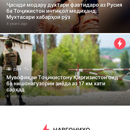
Ҷасади модару духтари фавтидаро аз Русия
ба Тоҷикистон интиқол медиҳанд.
Мухтасари хабарҳои рӯз
4 years ago
4
y
e
a
r
s
a
g
o
2224
0
Мувофиқаи Тоҷикистону Қирғизистон оид
ба нишонагузории зиёда аз 17 км хати
сарҳад
4 years ago
4
y
e
a
r
s
a