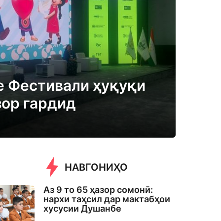
 Фестивали ҳуқуқи
зор гардид
НАВГОНИҲО
Аз 9 то 65 ҳазор сомонӣ:
нархи таҳсил дар мактабҳои
хусусии Душанбе