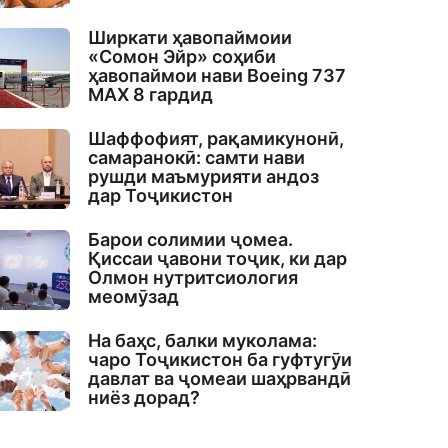
Ширкати ҳавопаймоии
«Сомон Эйр» соҳиби
ҳавопаймои нави Boeing 737
MAX 8 гардид
Шаффофият, рақамикунонӣ,
самаранокӣ: самти нави
рушди маъмурияти андоз
дар Тоҷикистон
Барои солимии ҷомеа.
Қиссаи ҷавони тоҷик, ки дар
Олмон нутритсиология
меомӯзад
На баҳс, балки муколама:
чаро Тоҷикистон ба гуфтугӯи
давлат ва ҷомеаи шаҳрвандӣ
ниёз дорад?