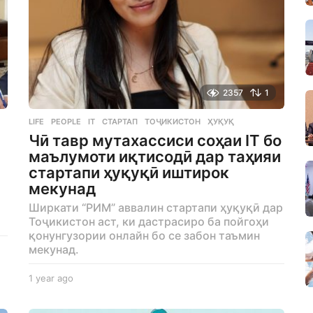
2357
1
LIFE
,
PEOPLE
IT
,
СТАРТАП
,
ТОҶИКИСТОН
,
ҲУҚУҚ
Чӣ тавр мутахассиси соҳаи IT бо
маълумоти иқтисодӣ дар таҳияи
стартапи ҳуқуқӣ иштирок
мекунад
Ширкати “РИМ” аввалин стартапи ҳуқуқӣ дар
Тоҷикистон аст, ки дастрасиро ба пойгоҳи
қонунгузории онлайн бо се забон таъмин
мекунад.
1 year ago
1
y
e