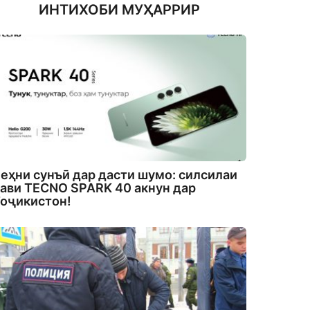
ИНТИХОБИ МУҲАРРИР
еҳни сунъӣ дар дасти шумо: силсилаи
ави TECNO SPARK 40 акнун дар
оҷикистон!