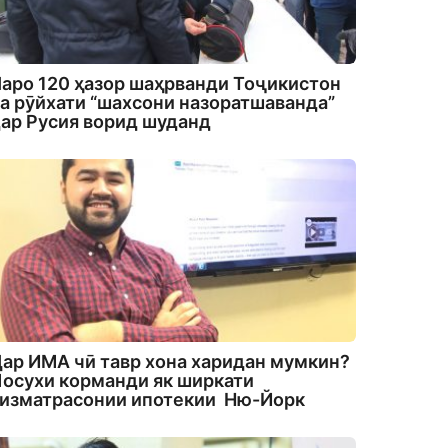
аро 120 ҳазор шаҳрванди Тоҷикистон
а рӯйхати “шахсони назоратшаванда”
ар Русия ворид шуданд
ар ИМА чӣ тавр хона харидан мумкин?
осухи корманди як ширкати
изматрасонии ипотекии Ню-Йорк