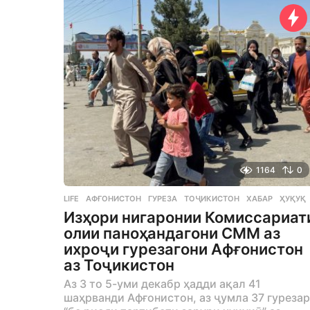
a
g
o
1164
0
LIFE
АФҒОНИСТОН
,
ГУРЕЗА
,
ТОҶИКИСТОН
,
ХАБАР
,
ҲУҚУҚ
Изҳори нигаронии Комиссариат
олии паноҳандагони СММ аз
ихроҷи гурезагони Афғонистон
аз Тоҷикистон
Аз 3 то 5-уми декабр ҳадди ақал 41
шаҳрванди Афғонистон, аз ҷумла 37 гуреза