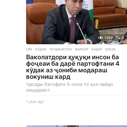
1269
0
LIFE
КӮДАК
,
ТОҶИКИСТОН
,
ФАРХОР
,
ХАБАР
,
ҲУҚУҚ
Ваколатдори ҳуқуқи инсон ба
фоҷеаи ба дарё партофтани 4
кӯдак аз ҷониби модараш
вокуниш кард
Ҷасади Латофати 5-сола то ҳол пайдо
нашудааст.
1 year ago
1
y
e
a
r