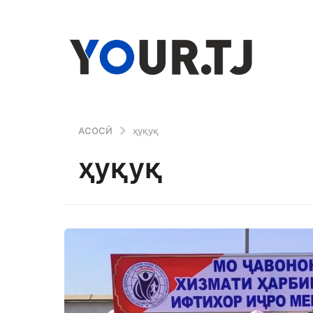
АСОСӢ
ҳуқуқ
ҳуқуқ