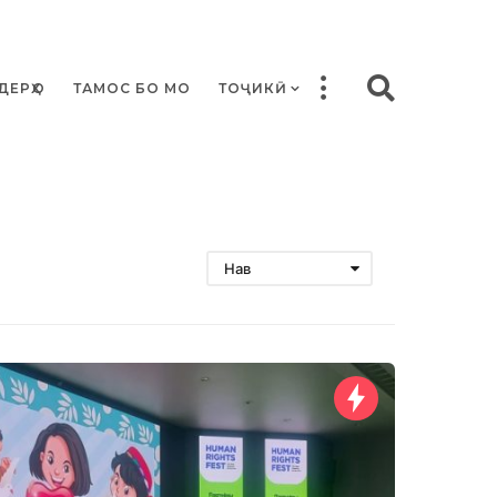
ДЕРҲО
ТАМОС БО МО
ТОҶИКӢ
Нав