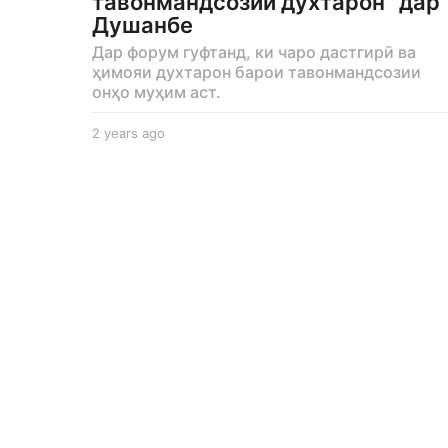
тавонмандсозии духтарон” дар
Душанбе
Дар форум гуфтанд, ки чаро дастгирӣ ва
ҳимояи духтарон барои тавонмандсозии
онҳо муҳим аст.
2 years ago
2
y
e
a
r
s
a
g
o