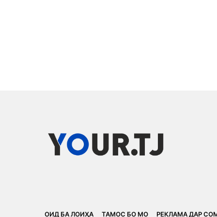
ОИД БА ЛОИҲА
ТАМОС БО МО
РЕКЛАМА ДАР СО