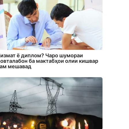
измат ё диплом? Чаро шумораи
овталабон ба мактабҳои олии кишвар
кам мешавад