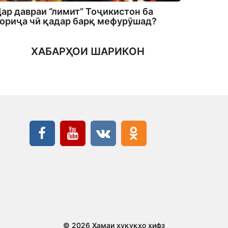
ар давраи “лимит” Тоҷикистон ба
ориҷа чӣ қадар барқ мефурӯшад?
ХАБАРҲОИ ШАРИКОН
© 2026 Ҳамаи ҳуқуқҳо ҳифз