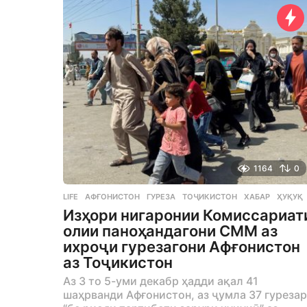
a
g
o
1164
0
LIFE
АФҒОНИСТОН
,
ГУРЕЗА
,
ТОҶИКИСТОН
,
ХАБАР
,
ҲУҚУҚ
Изҳори нигаронии Комиссариат
олии паноҳандагони СММ аз
ихроҷи гурезагони Афғонистон
аз Тоҷикистон
Аз 3 то 5-уми декабр ҳадди ақал 41
шаҳрванди Афғонистон, аз ҷумла 37 гуреза