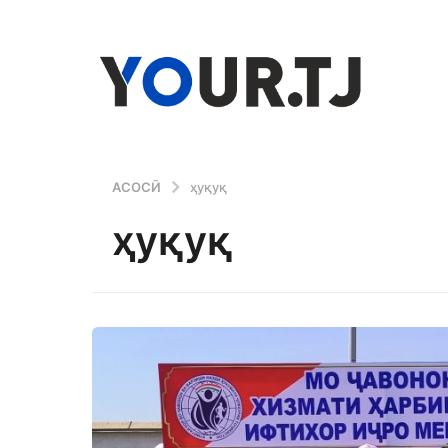
АСОСӢ
ҳуқуқ
ҳуқуқ