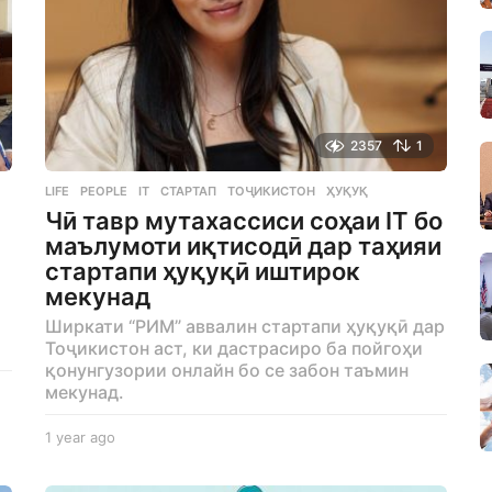
2357
1
LIFE
,
PEOPLE
IT
,
СТАРТАП
,
ТОҶИКИСТОН
,
ҲУҚУҚ
Чӣ тавр мутахассиси соҳаи IT бо
маълумоти иқтисодӣ дар таҳияи
стартапи ҳуқуқӣ иштирок
мекунад
Ширкати “РИМ” аввалин стартапи ҳуқуқӣ дар
Тоҷикистон аст, ки дастрасиро ба пойгоҳи
қонунгузории онлайн бо се забон таъмин
мекунад.
1 year ago
1
y
e