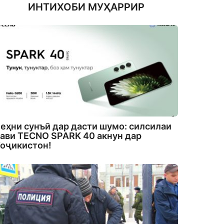
ИНТИХОБИ МУҲАРРИР
еҳни сунъӣ дар дасти шумо: силсилаи
ави TECNO SPARK 40 акнун дар
оҷикистон!