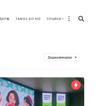
ДЕРҲО
ТАМОС БО МО
ТОҶИКӢ
Дидашавандаҳо