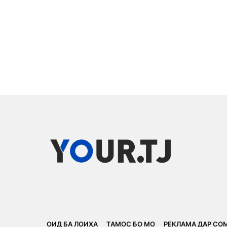
ОИД БА ЛОИҲА
ТАМОС БО МО
РЕКЛАМА ДАР СО