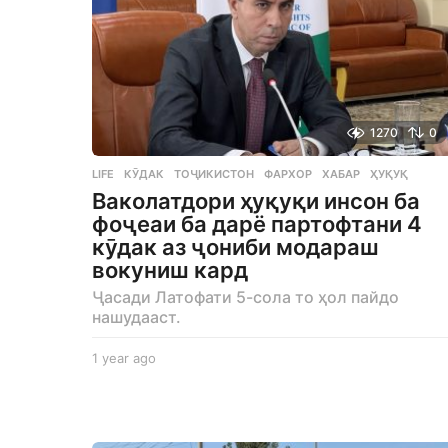
1270
0
LIFE
КӮДАК
,
ТОҶИКИСТОН
,
ФАРХОР
,
ХАБАР
,
ҲУҚУҚ
Ваколатдори ҳуқуқи инсон ба
фоҷеаи ба дарё партофтани 4
кӯдак аз ҷониби модараш
вокуниш кард
Ҷасади Латофати 5-сола то ҳол пайдо
нашудааст.
1 year ago
1
y
e
a
r