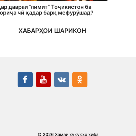
ар давраи “лимит” Тоҷикистон ба
ориҷа чӣ қадар барқ мефурӯшад?
ХАБАРҲОИ ШАРИКОН
© 2026 Ҳамаи ҳуқуқҳо ҳифз