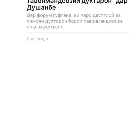
тавонмандсозии духтарон” дар
Душанбе
Дар форум гуфтанд, ки чаро дастгирӣ ва
ҳимояи духтарон барои тавонмандсозии
онҳо муҳим аст.
2 years ago
2
y
e
a
r
s
a
g
o