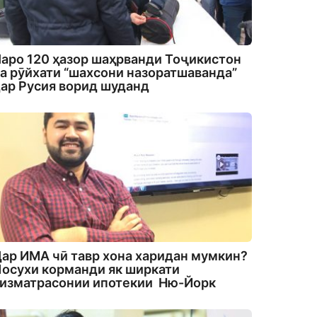
аро 120 ҳазор шаҳрванди Тоҷикистон
а рӯйхати “шахсони назоратшаванда”
ар Русия ворид шуданд
ар ИМА чӣ тавр хона харидан мумкин?
осухи корманди як ширкати
изматрасонии ипотекии Ню-Йорк