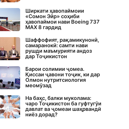
Ширкати ҳавопаймоии
«Сомон Эйр» соҳиби
ҳавопаймои нави Boeing 737
MAX 8 гардид
Шаффофият, рақамикунонӣ,
самаранокӣ: самти нави
рушди маъмурияти андоз
дар Тоҷикистон
Барои солимии ҷомеа.
Қиссаи ҷавони тоҷик, ки дар
Олмон нутритсиология
меомӯзад
На баҳс, балки муколама:
чаро Тоҷикистон ба гуфтугӯи
давлат ва ҷомеаи шаҳрвандӣ
ниёз дорад?