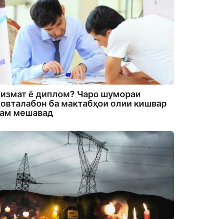
измат ё диплом? Чаро шумораи
овталабон ба мактабҳои олии кишвар
кам мешавад