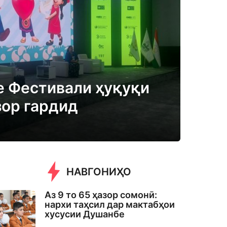
 Фестивали ҳуқуқи
зор гардид
НАВГОНИҲО
Аз 9 то 65 ҳазор сомонӣ:
нархи таҳсил дар мактабҳои
хусусии Душанбе