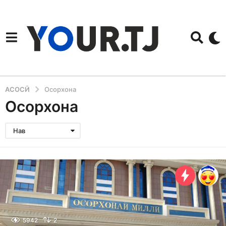
АСОСӢ
Осорхона
Осорхона
Нав
5942
2