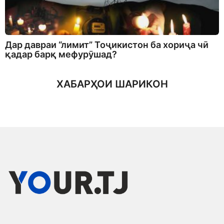
Дар давраи “лимит” Тоҷикистон ба хориҷа чӣ
қадар барқ мефурӯшад?
ХАБАРҲОИ ШАРИКОН