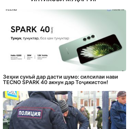
Зеҳни сунъӣ дар дасти шумо: силсилаи нави
TECNO SPARK 40 акнун дар Тоҷикистон!