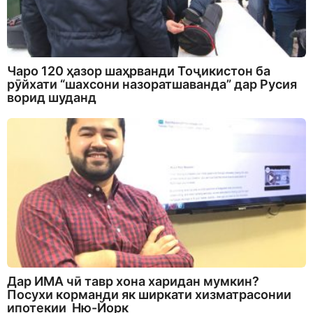
Чаро 120 ҳазор шаҳрванди Тоҷикистон ба
рӯйхати “шахсони назоратшаванда” дар Русия
ворид шуданд
Дар ИМА чӣ тавр хона харидан мумкин?
Посухи корманди як ширкати хизматрасонии
ипотекии Ню-Йорк