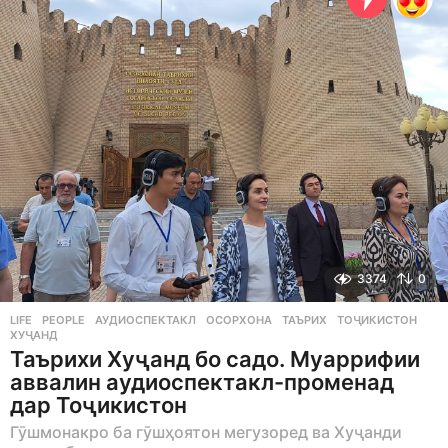
o
3374
0
LIFE
,
PEOPLE
АУДИОСПЕКТАКЛ
,
ОСОРХОНА
,
ТАЪРИХ
,
ТОҶИКИСТОН
,
ХУҶАНД
Таърихи Хуҷанд бо садо. Муаррифии
аввалин аудиоспектакл-променад
дар Тоҷикистон
Гӯшмонакро ба гӯшҳоятон мегузоред ва Хуҷанди