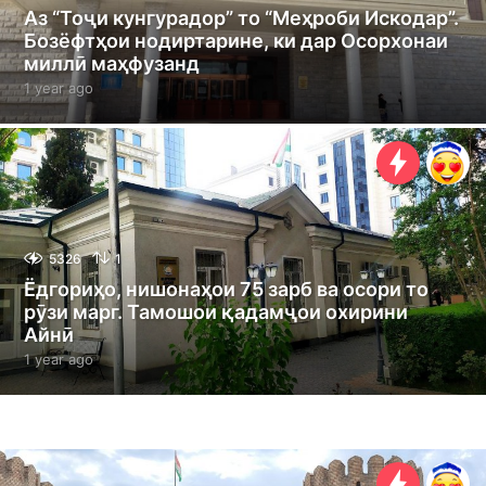
Аз “Тоҷи кунгурадор” то “Меҳроби Искодар”.
Бозёфтҳои нодиртарине, ки дар Осорхонаи
миллӣ маҳфузанд
1 year ago
1
y
e
a
r
a
g
o
5326
1
Ёдгориҳо, нишонаҳои 75 зарб ва осори то
рӯзи марг. Тамошои қадамҷои охирини
Айнӣ
1 year ago
1
y
e
a
r
a
g