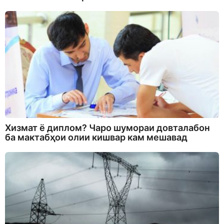
Хизмат ё диплом? Чаро шумораи довталабон
ба мактабҳои олии кишвар кам мешавад