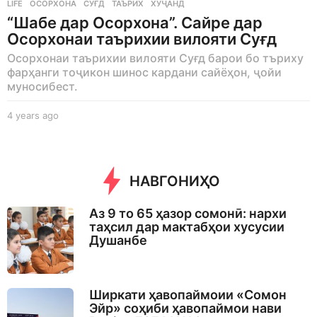
LIFE
ОСОРХОНА
,
СУҒД
,
ТАЪРИХ
,
ХУҶАНД
“Шабе дар Осорхона”. Сайре дар
Осорхонаи таърихии вилояти Суғд
Осорхонаи таърихии вилояти Суғд барои бо търиху
фарҳанги тоҷикон шинос кардани сайёҳон, ҷойи
муносибест.
4 years ago
4
y
e
a
r
НАВГОНИҲО
s
a
g
Аз 9 то 65 ҳазор сомонӣ: нархи
o
таҳсил дар мактабҳои хусусии
Душанбе
Ширкати ҳавопаймоии «Сомон
Эйр» соҳиби ҳавопаймои нави