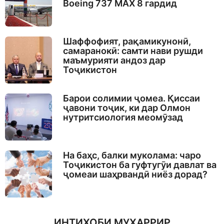
Boeing 737 MAX 8 гардид
Шаффофият, рақамикунонӣ,
самаранокӣ: самти нави рушди
маъмурияти андоз дар
Тоҷикистон
Барои солимии ҷомеа. Қиссаи
ҷавони тоҷик, ки дар Олмон
нутритсиология меомӯзад
На баҳс, балки муколама: чаро
Тоҷикистон ба гуфтугӯи давлат ва
ҷомеаи шаҳрвандӣ ниёз дорад?
ИНТИХОБИ МУҲАРРИР