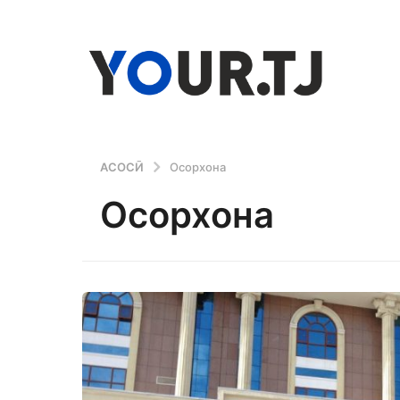
АСОСӢ
Осорхона
Осорхона