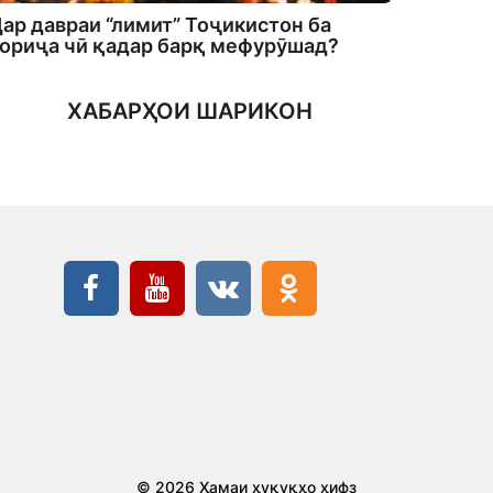
ар давраи “лимит” Тоҷикистон ба
ориҷа чӣ қадар барқ мефурӯшад?
ХАБАРҲОИ ШАРИКОН
© 2026 Ҳамаи ҳуқуқҳо ҳифз