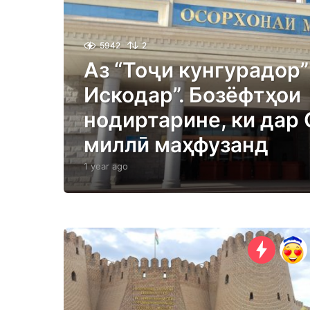
5942
2
Аз “Тоҷи кунгурадор”
Искодар”. Бозёфтҳои
нодиртарине, ки дар
миллӣ маҳфузанд
1 year ago
1
y
e
a
r
a
g
o