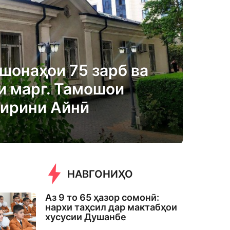
шонаҳои 75 зарб ва
зи марг. Тамошои
ирини Айнӣ
НАВГОНИҲО
Аз 9 то 65 ҳазор сомонӣ:
нархи таҳсил дар мактабҳои
хусусии Душанбе