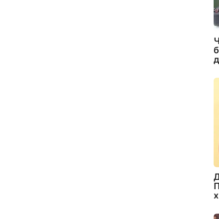
Ч
б
д
Д
П
х