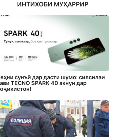
ИНТИХОБИ МУҲАРРИР
еҳни сунъӣ дар дасти шумо: силсилаи
ави TECNO SPARK 40 акнун дар
оҷикистон!