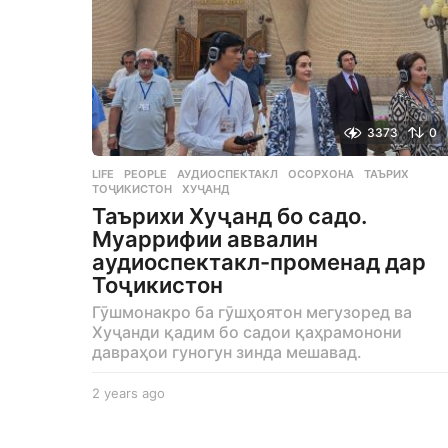
3373
0
LIFE
,
PEOPLE
АУДИОСПЕКТАКЛ
,
ОСОРХОНА
,
ТАЪРИХ
,
ТОҶИКИСТОН
,
ХУҶАНД
Таърихи Хуҷанд бо садо.
Муаррифии аввалин
аудиоспектакл-променад дар
Тоҷикистон
Гӯшмонакро ба гӯшҳоятон мегузоред ва
Хуҷанди қадим бо садои қаҳрамонони
давраҳои гуногун зинда мешавад.
2 years ago
2
y
e