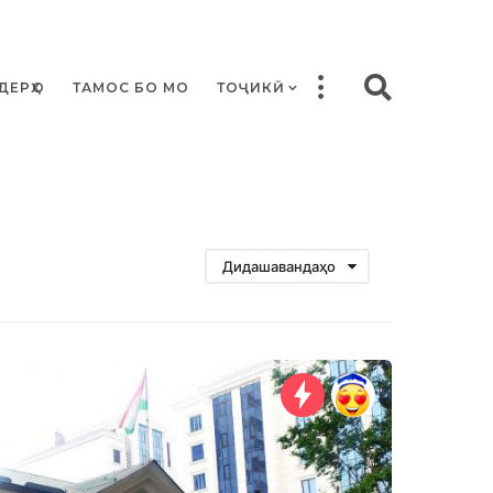
ДЕРҲО
ТАМОС БО МО
ТОҶИКӢ
Дидашавандаҳо