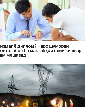
измат ё диплом? Чаро шумораи
овталабон ба мактабҳои олии кишвар
кам мешавад