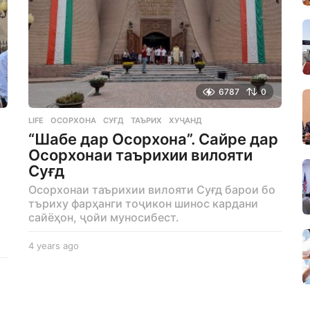
6787
0
LIFE
ОСОРХОНА
,
СУҒД
,
ТАЪРИХ
,
ХУҶАНД
“Шабе дар Осорхона”. Сайре дар
Осорхонаи таърихии вилояти
Суғд
Осорхонаи таърихии вилояти Суғд барои бо
търиху фарҳанги тоҷикон шинос кардани
сайёҳон, ҷойи муносибест.
4 years ago
4
y
e
a
r