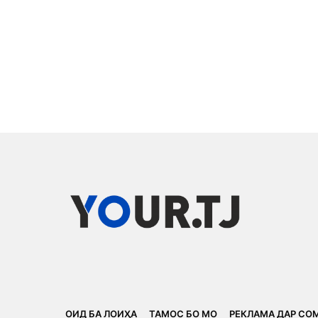
ОИД БА ЛОИҲА
ТАМОС БО МО
РЕКЛАМА ДАР СО