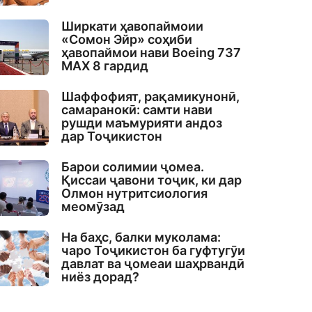
Ширкати ҳавопаймоии
«Сомон Эйр» соҳиби
ҳавопаймои нави Boeing 737
MAX 8 гардид
Шаффофият, рақамикунонӣ,
самаранокӣ: самти нави
рушди маъмурияти андоз
дар Тоҷикистон
Барои солимии ҷомеа.
Қиссаи ҷавони тоҷик, ки дар
Олмон нутритсиология
меомӯзад
На баҳс, балки муколама:
чаро Тоҷикистон ба гуфтугӯи
давлат ва ҷомеаи шаҳрвандӣ
ниёз дорад?