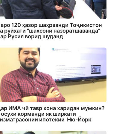
аро 120 ҳазор шаҳрванди Тоҷикистон
а рӯйхати “шахсони назоратшаванда”
ар Русия ворид шуданд
ар ИМА чӣ тавр хона харидан мумкин?
осухи корманди як ширкати
изматрасонии ипотекии Ню-Йорк