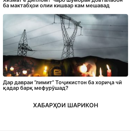
ба мактабҳои олии кишвар кам мешавад
Дар давраи “лимит” Тоҷикистон ба хориҷа чӣ
қадар барқ мефурӯшад?
ХАБАРҲОИ ШАРИКОН