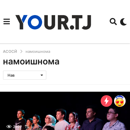
АСОСӢ
намоишнома
намоишнома
Нав
2307
1