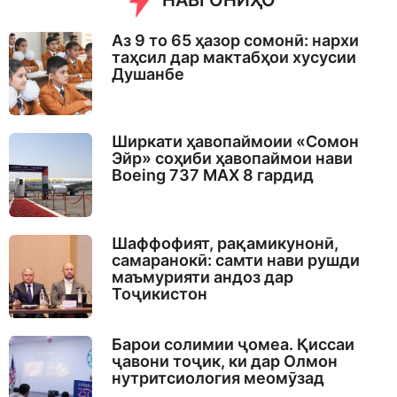
НАВГОНИҲО
Аз 9 то 65 ҳазор сомонӣ: нархи
таҳсил дар мактабҳои хусусии
Душанбе
Ширкати ҳавопаймоии «Сомон
Эйр» соҳиби ҳавопаймои нави
Boeing 737 MAX 8 гардид
Шаффофият, рақамикунонӣ,
самаранокӣ: самти нави рушди
маъмурияти андоз дар
Тоҷикистон
Барои солимии ҷомеа. Қиссаи
ҷавони тоҷик, ки дар Олмон
нутритсиология меомӯзад