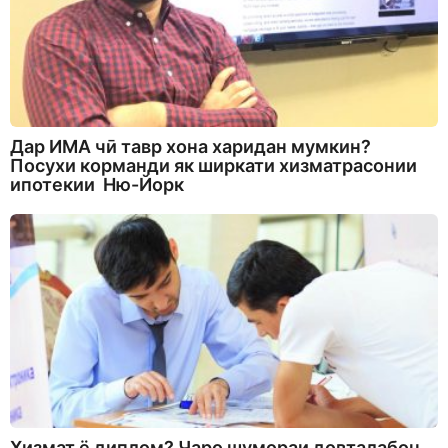
Дар ИМА чӣ тавр хона харидан мумкин?
Посухи корманди як ширкати хизматрасонии
ипотекии Ню-Йорк
Хизмат ё диплом? Чаро шумораи довталабон