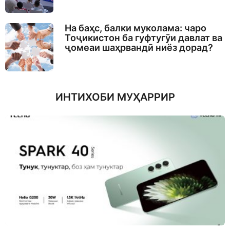
На баҳс, балки муколама: чаро
Тоҷикистон ба гуфтугӯи давлат ва
ҷомеаи шаҳрвандӣ ниёз дорад?
ИНТИХОБИ МУҲАРРИР