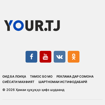
ОИД БА ЛОИҲА
ТАМОС БО МО
РЕКЛАМА ДАР СОМОНА
CИЁСАТИ МАХФИЯТ
ШАРТНОМАИ ИСТИФОДАБАРӢ
© 2026 Ҳамаи ҳуқуқҳо ҳифз шудаанд