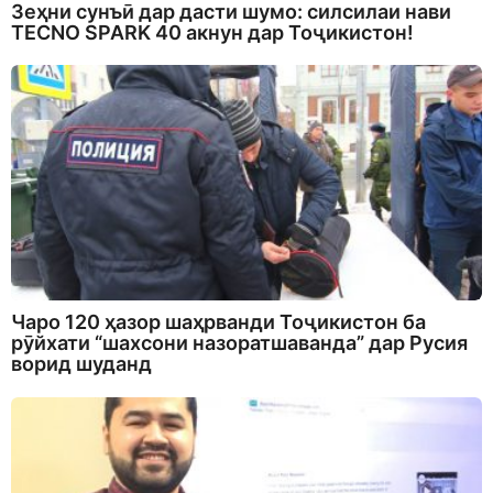
Зеҳни сунъӣ дар дасти шумо: силсилаи нави
TECNO SPARK 40 акнун дар Тоҷикистон!
Чаро 120 ҳазор шаҳрванди Тоҷикистон ба
рӯйхати “шахсони назоратшаванда” дар Русия
ворид шуданд