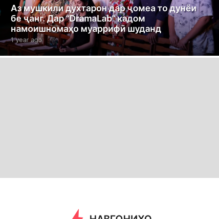
Аз мушкили духтарон дар ҷомеа то дунёи
бе ҷанг. Дар “DramaLab” кадом
намоишномаҳо муаррифӣ шуданд
1 year ago
1
y
e
a
r
a
g
o