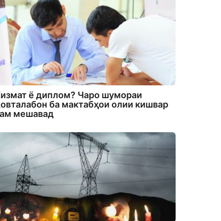
измат ё диплом? Чаро шумораи
овталабон ба мактабҳои олии кишвар
кам мешавад