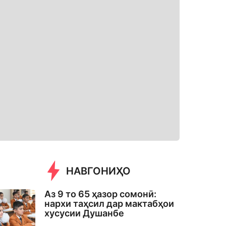
НАВГОНИҲО
Аз 9 то 65 ҳазор сомонӣ:
нархи таҳсил дар мактабҳои
хусусии Душанбе