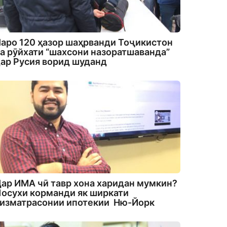
аро 120 ҳазор шаҳрванди Тоҷикистон
а рӯйхати “шахсони назоратшаванда”
ар Русия ворид шуданд
ар ИМА чӣ тавр хона харидан мумкин?
осухи корманди як ширкати
изматрасонии ипотекии Ню-Йорк