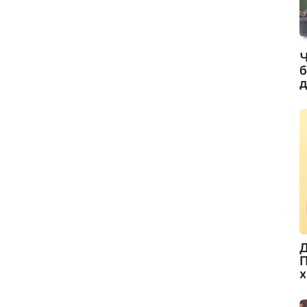
Ч
б
д
Д
П
х