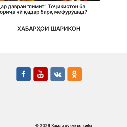
ар давраи “лимит” Тоҷикистон ба
ориҷа чӣ қадар барқ мефурӯшад?
ХАБАРҲОИ ШАРИКОН
© 2026 Ҳамаи ҳуқуқҳо ҳифз