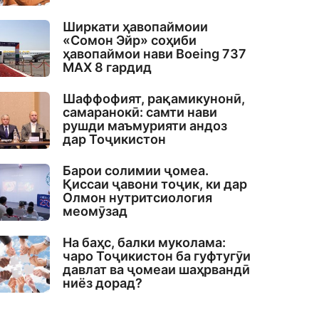
Ширкати ҳавопаймоии
«Сомон Эйр» соҳиби
ҳавопаймои нави Boeing 737
MAX 8 гардид
Шаффофият, рақамикунонӣ,
самаранокӣ: самти нави
рушди маъмурияти андоз
дар Тоҷикистон
Барои солимии ҷомеа.
Қиссаи ҷавони тоҷик, ки дар
Олмон нутритсиология
меомӯзад
На баҳс, балки муколама:
чаро Тоҷикистон ба гуфтугӯи
давлат ва ҷомеаи шаҳрвандӣ
ниёз дорад?