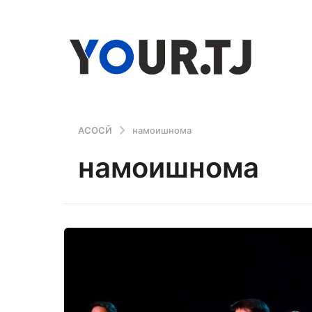
АСОСӢ
намоишнома
намоишнома