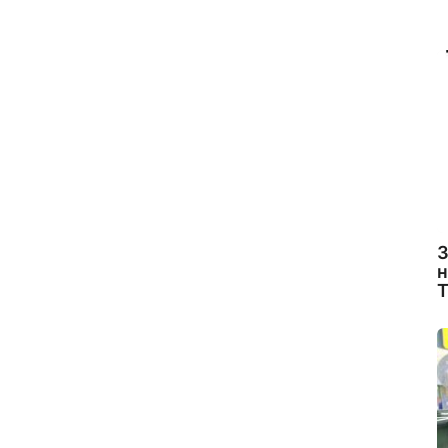
З
н
Т