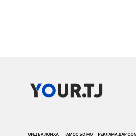
ОИД БА ЛОИҲА
ТАМОС БО МО
РЕКЛАМА ДАР СО