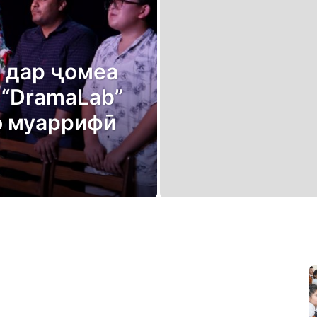
 дар ҷомеа
р “DramaLab”
о муаррифӣ