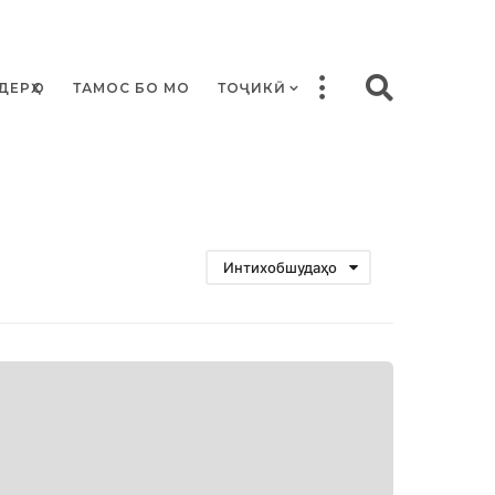
ДЕРҲО
ТАМОС БО МО
ТОҶИКӢ
Интихобшудаҳо