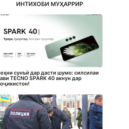
ИНТИХОБИ МУҲАРРИР
еҳни сунъӣ дар дасти шумо: силсилаи
ави TECNO SPARK 40 акнун дар
оҷикистон!