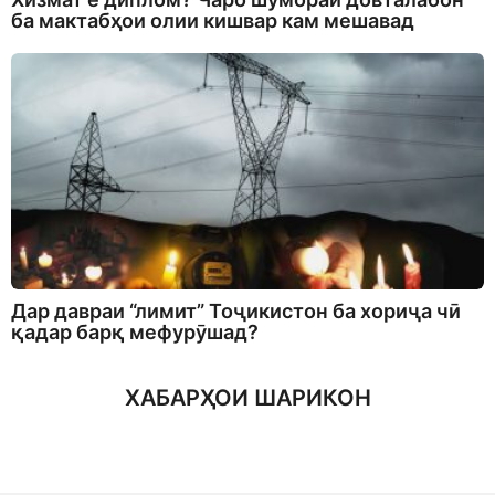
ба мактабҳои олии кишвар кам мешавад
Дар давраи “лимит” Тоҷикистон ба хориҷа чӣ
қадар барқ мефурӯшад?
ХАБАРҲОИ ШАРИКОН