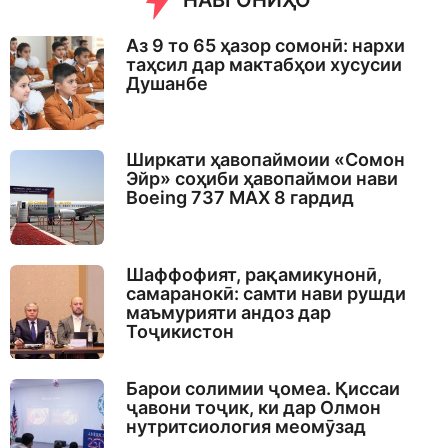
НАВГОНИҲО
Аз 9 то 65 ҳазор сомонӣ: нархи
таҳсил дар мактабҳои хусусии
Душанбе
Ширкати ҳавопаймоии «Сомон
Эйр» соҳиби ҳавопаймои нави
Boeing 737 MAX 8 гардид
Шаффофият, рақамикунонӣ,
самаранокӣ: самти нави рушди
маъмурияти андоз дар
Тоҷикистон
Барои солимии ҷомеа. Қиссаи
ҷавони тоҷик, ки дар Олмон
нутритсиология меомӯзад