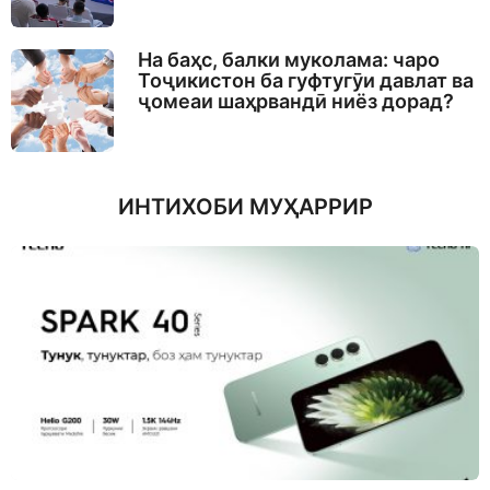
На баҳс, балки муколама: чаро
Тоҷикистон ба гуфтугӯи давлат ва
ҷомеаи шаҳрвандӣ ниёз дорад?
ИНТИХОБИ МУҲАРРИР