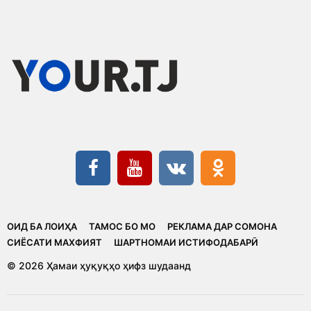
ОИД БА ЛОИҲА
ТАМОС БО МО
РЕКЛАМА ДАР СОМОНА
CИЁСАТИ МАХФИЯТ
ШАРТНОМАИ ИСТИФОДАБАРӢ
© 2026 Ҳамаи ҳуқуқҳо ҳифз шудаанд