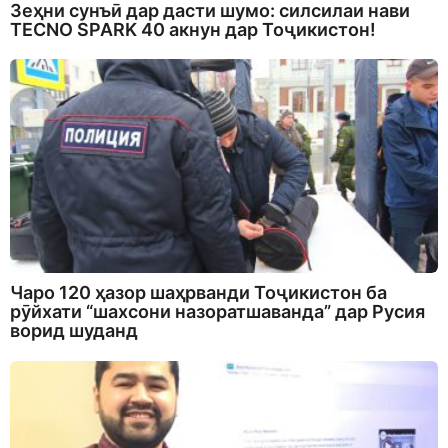
Зеҳни сунъӣ дар дасти шумо: силсилаи нави
TECNO SPARK 40 акнун дар Тоҷикистон!
Чаро 120 ҳазор шаҳрванди Тоҷикистон ба
рӯйхати “шахсони назоратшаванда” дар Русия
ворид шуданд