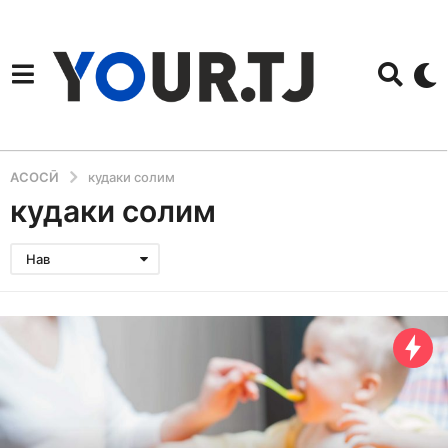
АСОСӢ
кудаки солим
кудаки солим
Нав