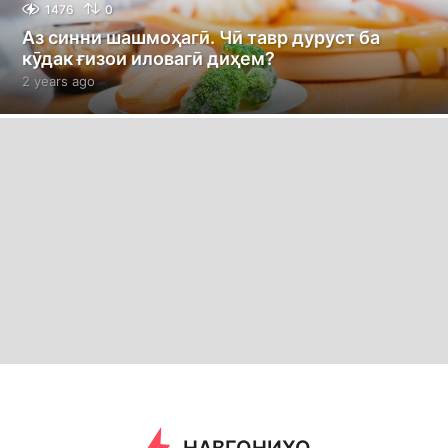
1476
0
Аз синни шашмоҳагӣ. Чӣ тавр дуруст ба
кӯдак ғизои иловагӣ диҳем?
2 years ago
2
y
e
a
r
s
a
g
o