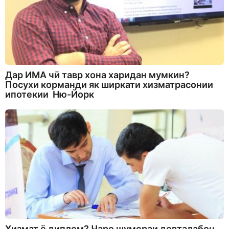
Дар ИМА чӣ тавр хона харидан мумкин?
Посухи корманди як ширкати хизматрасонии
ипотекии Ню-Йорк
Хизмат ё диплом? Чаро шумораи довталабон