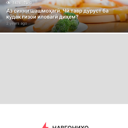
1474
0
Аз синни шашмоҳагӣ. Чӣ тавр дуруст ба
кӯдак ғизои иловагӣ диҳем?
2 years ago
2
y
e
a
r
s
a
g
o