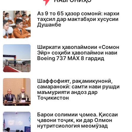
НАВГОНИҲО
Аз 9 то 65 ҳазор сомонӣ: нархи
таҳсил дар мактабҳои хусусии
Душанбе
Ширкати ҳавопаймоии «Сомон
Эйр» соҳиби ҳавопаймои нави
Boeing 737 MAX 8 гардид
Шаффофият, рақамикунонӣ,
самаранокӣ: самти нави рушди
маъмурияти андоз дар
Тоҷикистон
Барои солимии ҷомеа. Қиссаи
ҷавони тоҷик, ки дар Олмон
нутритсиология меомӯзад