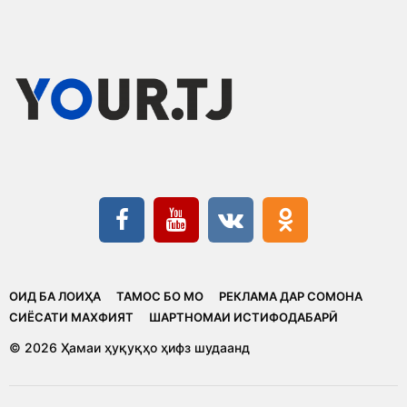
ОИД БА ЛОИҲА
ТАМОС БО МО
РЕКЛАМА ДАР СОМОНА
CИЁСАТИ МАХФИЯТ
ШАРТНОМАИ ИСТИФОДАБАРӢ
© 2026 Ҳамаи ҳуқуқҳо ҳифз шудаанд