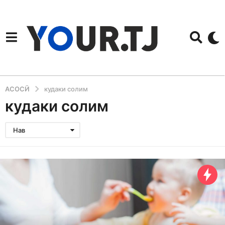
АСОСӢ
кудаки солим
кудаки солим
Нав