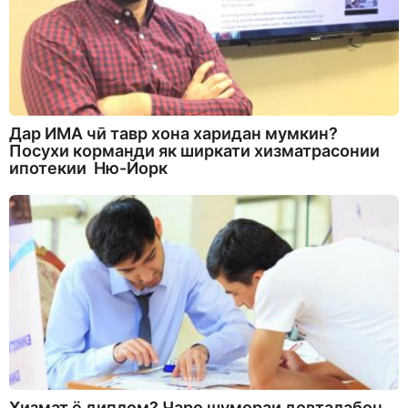
Дар ИМА чӣ тавр хона харидан мумкин?
Посухи корманди як ширкати хизматрасонии
ипотекии Ню-Йорк
Хизмат ё диплом? Чаро шумораи довталабон