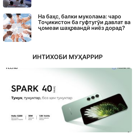
На баҳс, балки муколама: чаро
Тоҷикистон ба гуфтугӯи давлат ва
ҷомеаи шаҳрвандӣ ниёз дорад?
ИНТИХОБИ МУҲАРРИР