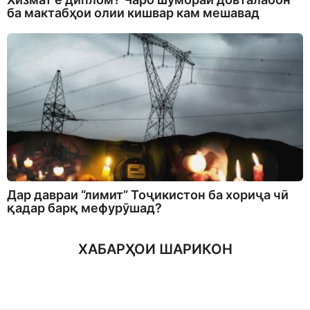
ба мактабҳои олии кишвар кам мешавад
Дар давраи “лимит” Тоҷикистон ба хориҷа чӣ
қадар барқ мефурӯшад?
ХАБАРҲОИ ШАРИКОН