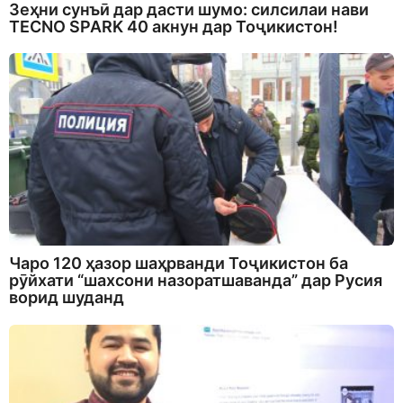
Зеҳни сунъӣ дар дасти шумо: силсилаи нави
TECNO SPARK 40 акнун дар Тоҷикистон!
Чаро 120 ҳазор шаҳрванди Тоҷикистон ба
рӯйхати “шахсони назоратшаванда” дар Русия
ворид шуданд